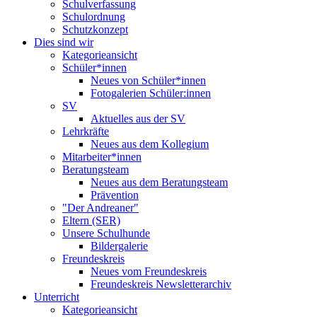
Schulverfassung
Schulordnung
Schutzkonzept
Dies sind wir
Kategorieansicht
Schüler*innen
Neues von Schüler*innen
Fotogalerien Schüler:innen
SV
Aktuelles aus der SV
Lehrkräfte
Neues aus dem Kollegium
Mitarbeiter*innen
Beratungsteam
Neues aus dem Beratungsteam
Prävention
"Der Andreaner"
Eltern (SER)
Unsere Schulhunde
Bildergalerie
Freundeskreis
Neues vom Freundeskreis
Freundeskreis Newsletterarchiv
Unterricht
Kategorieansicht