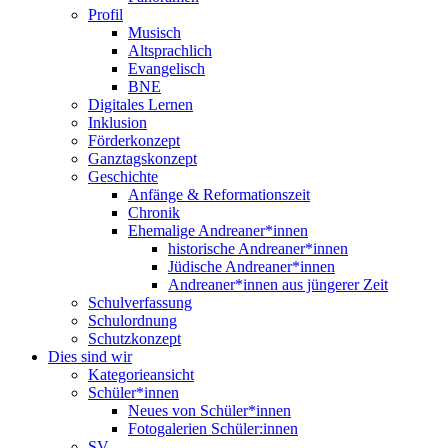
Profil
Musisch
Altsprachlich
Evangelisch
BNE
Digitales Lernen
Inklusion
Förderkonzept
Ganztagskonzept
Geschichte
Anfänge & Reformationszeit
Chronik
Ehemalige Andreaner*innen
historische Andreaner*innen
Jüdische Andreaner*innen
Andreaner*innen aus jüngerer Zeit
Schulverfassung
Schulordnung
Schutzkonzept
Dies sind wir
Kategorieansicht
Schüler*innen
Neues von Schüler*innen
Fotogalerien Schüler:innen
SV