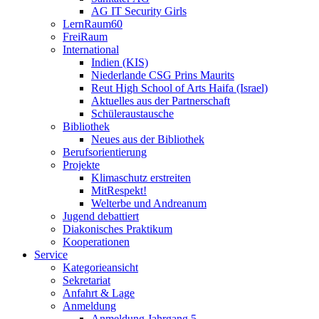
AG IT Security Girls
LernRaum60
FreiRaum
International
Indien (KIS)
Niederlande CSG Prins Maurits
Reut High School of Arts Haifa (Israel)
Aktuelles aus der Partnerschaft
Schüleraustausche
Bibliothek
Neues aus der Bibliothek
Berufsorientierung
Projekte
Klimaschutz erstreiten
MitRespekt!
Welterbe und Andreanum
Jugend debattiert
Diakonisches Praktikum
Kooperationen
Service
Kategorieansicht
Sekretariat
Anfahrt & Lage
Anmeldung
Anmeldung Jahrgang 5