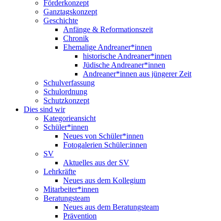
Förderkonzept
Ganztagskonzept
Geschichte
Anfänge & Reformationszeit
Chronik
Ehemalige Andreaner*innen
historische Andreaner*innen
Jüdische Andreaner*innen
Andreaner*innen aus jüngerer Zeit
Schulverfassung
Schulordnung
Schutzkonzept
Dies sind wir
Kategorieansicht
Schüler*innen
Neues von Schüler*innen
Fotogalerien Schüler:innen
SV
Aktuelles aus der SV
Lehrkräfte
Neues aus dem Kollegium
Mitarbeiter*innen
Beratungsteam
Neues aus dem Beratungsteam
Prävention