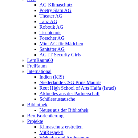
AG Klimaschutz
Poetry Slam AG
Theater AG
Tanz AG
Robotik AG
Tischtennis
Forscher AG
Mint AG für Mädchen
Sanitäter AG
AG IT Security Girls
LernRaum60
FreiRaum
International
Indien (KIS)
Niederlande CSG Prins Maurits
Reut High School of Arts Haifa (Israel)
Aktuelles aus der Partnerschaft
Schüleraustausche
Bibliothek
Neues aus der Bibliothek
Berufsorientierung
Projekte
Klimaschutz erstreiten
MitRespekt!
Welterbe und Andreanum