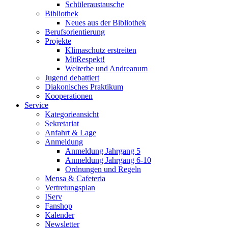
Schüleraustausche
Bibliothek
Neues aus der Bibliothek
Berufsorientierung
Projekte
Klimaschutz erstreiten
MitRespekt!
Welterbe und Andreanum
Jugend debattiert
Diakonisches Praktikum
Kooperationen
Service
Kategorieansicht
Sekretariat
Anfahrt & Lage
Anmeldung
Anmeldung Jahrgang 5
Anmeldung Jahrgang 6-10
Ordnungen und Regeln
Mensa & Cafeteria
Vertretungsplan
IServ
Fanshop
Kalender
Newsletter