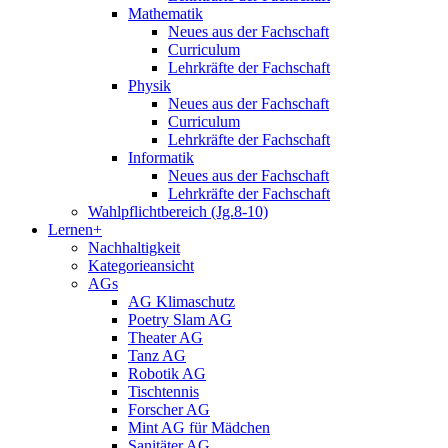
Mathematik
Neues aus der Fachschaft
Curriculum
Lehrkräfte der Fachschaft
Physik
Neues aus der Fachschaft
Curriculum
Lehrkräfte der Fachschaft
Informatik
Neues aus der Fachschaft
Lehrkräfte der Fachschaft
Wahlpflichtbereich (Jg.8-10)
Lernen+
Nachhaltigkeit
Kategorieansicht
AGs
AG Klimaschutz
Poetry Slam AG
Theater AG
Tanz AG
Robotik AG
Tischtennis
Forscher AG
Mint AG für Mädchen
Sanitäter AG