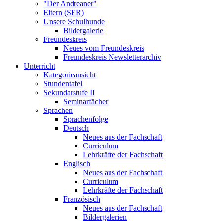
"Der Andreaner"
Eltern (SER)
Unsere Schulhunde
Bildergalerie
Freundeskreis
Neues vom Freundeskreis
Freundeskreis Newsletterarchiv
Unterricht
Kategorieansicht
Stundentafel
Sekundarstufe II
Seminarfächer
Sprachen
Sprachenfolge
Deutsch
Neues aus der Fachschaft
Curriculum
Lehrkräfte der Fachschaft
Englisch
Neues aus der Fachschaft
Curriculum
Lehrkräfte der Fachschaft
Französisch
Neues aus der Fachschaft
Bildergalerien