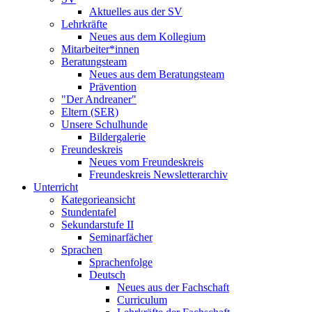
Aktuelles aus der SV
Lehrkräfte
Neues aus dem Kollegium
Mitarbeiter*innen
Beratungsteam
Neues aus dem Beratungsteam
Prävention
"Der Andreaner"
Eltern (SER)
Unsere Schulhunde
Bildergalerie
Freundeskreis
Neues vom Freundeskreis
Freundeskreis Newsletterarchiv
Unterricht
Kategorieansicht
Stundentafel
Sekundarstufe II
Seminarfächer
Sprachen
Sprachenfolge
Deutsch
Neues aus der Fachschaft
Curriculum