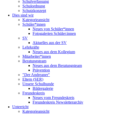
Schulverfassung
Schulordnung
Schutzkonzept
Dies sind wir
Kategorieansicht
Schüler*innen
Neues von Schüler*innen
Fotogalerien Schüler:innen
SV
Aktuelles aus der SV
Lehrkräfte
Neues aus dem Kollegium
Mitarbeiter*innen
Beratungsteam
Neues aus dem Beratungsteam
Prävention
"Der Andreaner"
Eltern (SER)
Unsere Schulhunde
Bildergalerie
Freundeskreis
Neues vom Freundeskreis
Freundeskreis Newsletterarchiv
Unterricht
Kategorieansicht