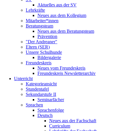
Aktuelles aus der SV
Lehrkräfte
Neues aus dem Kollegium
Mitarbeiter*innen
Beratungsteam
Neues aus dem Beratungsteam
Prävention
"Der Andreaner"
Eltern (SER)
Unsere Schulhunde
Bildergalerie
Freundeskreis
Neues vom Freundeskreis
Freundeskreis Newsletterarchiv
Unterricht
Kategorieansicht
Stundentafel
Sekundarstufe II
Seminarfächer
Sprachen
Sprachenfolge
Deutsch
Neues aus der Fachschaft
Curriculum