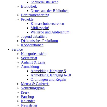
Schüleraustausche
Bibliothek
Neues aus der Bibliothek
Berufsorientierung
Projekte
Klimaschutz erstreiten
MitRespekt!
Welterbe und Andreanum
Jugend debattiert
Diakonisches Praktikum
Kooperationen
Service
Kategorieansicht
Sekretariat
Anfahrt & Lage
Anmeldung
Anmeldung Jahrgang 5
Anmeldung Jahrgang 6-10
Ordnungen und Regeln
Mensa & Cafeteria
Vertretungsplan
IServ
Fanshop
Kalender
Newsletter