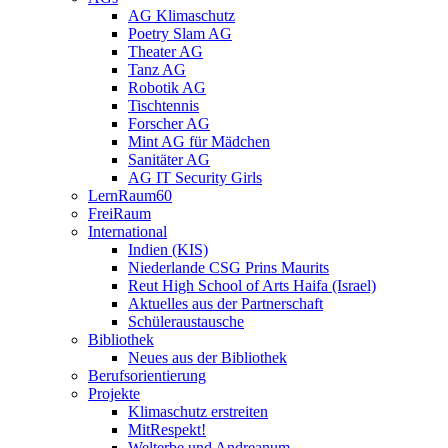
AG Klimaschutz
Poetry Slam AG
Theater AG
Tanz AG
Robotik AG
Tischtennis
Forscher AG
Mint AG für Mädchen
Sanitäter AG
AG IT Security Girls
LernRaum60
FreiRaum
International
Indien (KIS)
Niederlande CSG Prins Maurits
Reut High School of Arts Haifa (Israel)
Aktuelles aus der Partnerschaft
Schüleraustausche
Bibliothek
Neues aus der Bibliothek
Berufsorientierung
Projekte
Klimaschutz erstreiten
MitRespekt!
Welterbe und Andreanum