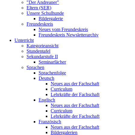
"Der Andreaner"
Eltern (SER)
Unsere Schulhunde
Bildergalerie
Freundeskreis
Neues vom Freundeskreis
Freundeskreis Newsletterarchiv
Unterricht
Kategorieansicht
Stundentafel
Sekundarstufe II
Seminarfächer
Sprachen
Sprachenfolge
Deutsch
Neues aus der Fachschaft
Curriculum
Lehrkräfte der Fachschaft
Englisch
Neues aus der Fachschaft
Curriculum
Lehrkräfte der Fachschaft
Französisch
Neues aus der Fachschaft
Bildergalerien