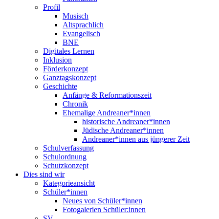
Profil
Musisch
Altsprachlich
Evangelisch
BNE
Digitales Lernen
Inklusion
Förderkonzept
Ganztagskonzept
Geschichte
Anfänge & Reformationszeit
Chronik
Ehemalige Andreaner*innen
historische Andreaner*innen
Jüdische Andreaner*innen
Andreaner*innen aus jüngerer Zeit
Schulverfassung
Schulordnung
Schutzkonzept
Dies sind wir
Kategorieansicht
Schüler*innen
Neues von Schüler*innen
Fotogalerien Schüler:innen
SV