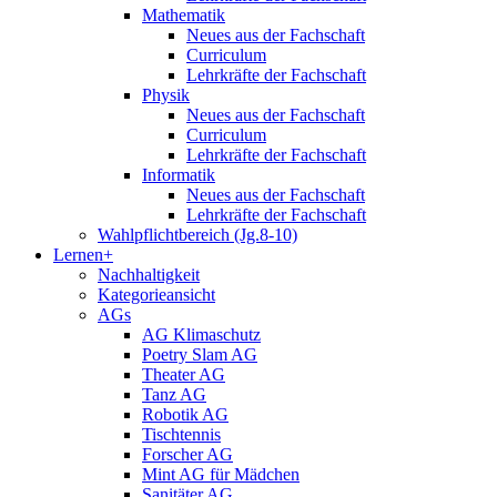
Mathematik
Neues aus der Fachschaft
Curriculum
Lehrkräfte der Fachschaft
Physik
Neues aus der Fachschaft
Curriculum
Lehrkräfte der Fachschaft
Informatik
Neues aus der Fachschaft
Lehrkräfte der Fachschaft
Wahlpflichtbereich (Jg.8-10)
Lernen+
Nachhaltigkeit
Kategorieansicht
AGs
AG Klimaschutz
Poetry Slam AG
Theater AG
Tanz AG
Robotik AG
Tischtennis
Forscher AG
Mint AG für Mädchen
Sanitäter AG