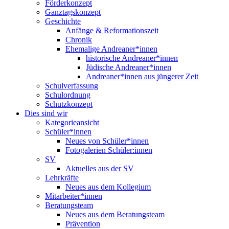
Förderkonzept
Ganztagskonzept
Geschichte
Anfänge & Reformationszeit
Chronik
Ehemalige Andreaner*innen
historische Andreaner*innen
Jüdische Andreaner*innen
Andreaner*innen aus jüngerer Zeit
Schulverfassung
Schulordnung
Schutzkonzept
Dies sind wir
Kategorieansicht
Schüler*innen
Neues von Schüler*innen
Fotogalerien Schüler:innen
SV
Aktuelles aus der SV
Lehrkräfte
Neues aus dem Kollegium
Mitarbeiter*innen
Beratungsteam
Neues aus dem Beratungsteam
Prävention