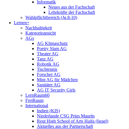
Informatik
Neues aus der Fachschaft
Lehrkräfte der Fachschaft
Wahlpflichtbereich (Jg.8-10)
Lernen+
Nachhaltigkeit
Kategorieansicht
AGs
AG Klimaschutz
Poetry Slam AG
Theater AG
Tanz AG
Robotik AG
Tischtennis
Forscher AG
Mint AG für Mädchen
Sanitäter AG
AG IT Security Girls
LernRaum60
FreiRaum
International
Indien (KIS)
Niederlande CSG Prins Maurits
Reut High School of Arts Haifa (Israel)
Aktuelles aus der Partnerschaft