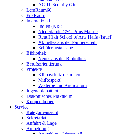
AG IT Security Girls
LernRaum60
FreiRaum
International
Indien (KIS)
Niederlande CSG Prins Maurits
Reut High School of Arts Haifa (Israel)
Aktuelles aus der Partnerschaft
Schüleraustausche
Bibliothek
Neues aus der Bibliothek
Berufsorientierung
Projekte
Klimaschutz erstreiten
MitRespekt!
Welterbe und Andreanum
Jugend debattiert
Diakonisches Praktikum
Kooperationen
Service
Kategorieansicht
Sekretariat
Anfahrt & Lage
Anmeldung
Anmeldung Jahrgang 5