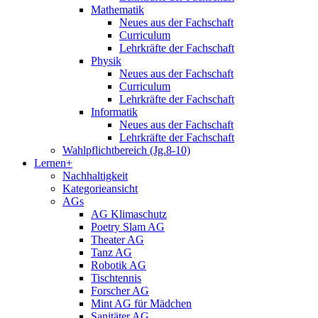
Mathematik
Neues aus der Fachschaft
Curriculum
Lehrkräfte der Fachschaft
Physik
Neues aus der Fachschaft
Curriculum
Lehrkräfte der Fachschaft
Informatik
Neues aus der Fachschaft
Lehrkräfte der Fachschaft
Wahlpflichtbereich (Jg.8-10)
Lernen+
Nachhaltigkeit
Kategorieansicht
AGs
AG Klimaschutz
Poetry Slam AG
Theater AG
Tanz AG
Robotik AG
Tischtennis
Forscher AG
Mint AG für Mädchen
Sanitäter AG