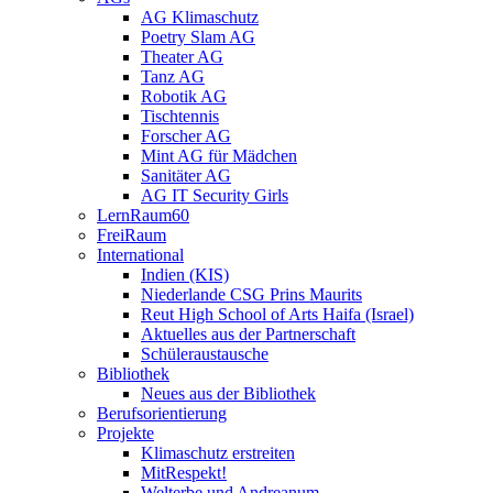
AG Klimaschutz
Poetry Slam AG
Theater AG
Tanz AG
Robotik AG
Tischtennis
Forscher AG
Mint AG für Mädchen
Sanitäter AG
AG IT Security Girls
LernRaum60
FreiRaum
International
Indien (KIS)
Niederlande CSG Prins Maurits
Reut High School of Arts Haifa (Israel)
Aktuelles aus der Partnerschaft
Schüleraustausche
Bibliothek
Neues aus der Bibliothek
Berufsorientierung
Projekte
Klimaschutz erstreiten
MitRespekt!
Welterbe und Andreanum