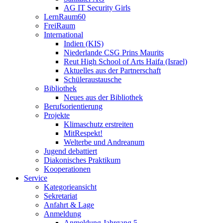
AG IT Security Girls
LernRaum60
FreiRaum
International
Indien (KIS)
Niederlande CSG Prins Maurits
Reut High School of Arts Haifa (Israel)
Aktuelles aus der Partnerschaft
Schüleraustausche
Bibliothek
Neues aus der Bibliothek
Berufsorientierung
Projekte
Klimaschutz erstreiten
MitRespekt!
Welterbe und Andreanum
Jugend debattiert
Diakonisches Praktikum
Kooperationen
Service
Kategorieansicht
Sekretariat
Anfahrt & Lage
Anmeldung
Anmeldung Jahrgang 5