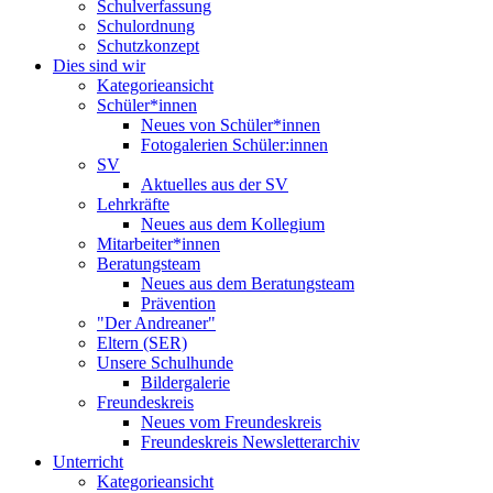
Schulverfassung
Schulordnung
Schutzkonzept
Dies sind wir
Kategorieansicht
Schüler*innen
Neues von Schüler*innen
Fotogalerien Schüler:innen
SV
Aktuelles aus der SV
Lehrkräfte
Neues aus dem Kollegium
Mitarbeiter*innen
Beratungsteam
Neues aus dem Beratungsteam
Prävention
"Der Andreaner"
Eltern (SER)
Unsere Schulhunde
Bildergalerie
Freundeskreis
Neues vom Freundeskreis
Freundeskreis Newsletterarchiv
Unterricht
Kategorieansicht