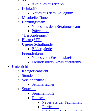
Aktuelles aus der SV
Lehrkräfte
Neues aus dem Kollegium
Mitarbeiter*innen
Beratungsteam
Neues aus dem Beratungsteam
Prävention
"Der Andreaner"
Eltern (SER)
Unsere Schulhunde
Bildergalerie
Freundeskreis
Neues vom Freundeskreis
Freundeskreis Newsletterarchiv
Unterricht
Kategorieansicht
Stundentafel
Sekundarstufe II
Seminarfächer
Sprachen
Sprachenfolge
Deutsch
Neues aus der Fachschaft
Curriculum