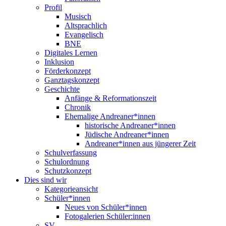
Profil
Musisch
Altsprachlich
Evangelisch
BNE
Digitales Lernen
Inklusion
Förderkonzept
Ganztagskonzept
Geschichte
Anfänge & Reformationszeit
Chronik
Ehemalige Andreaner*innen
historische Andreaner*innen
Jüdische Andreaner*innen
Andreaner*innen aus jüngerer Zeit
Schulverfassung
Schulordnung
Schutzkonzept
Dies sind wir
Kategorieansicht
Schüler*innen
Neues von Schüler*innen
Fotogalerien Schüler:innen
SV