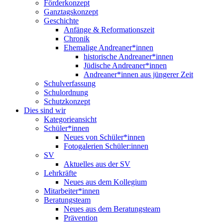
Förderkonzept
Ganztagskonzept
Geschichte
Anfänge & Reformationszeit
Chronik
Ehemalige Andreaner*innen
historische Andreaner*innen
Jüdische Andreaner*innen
Andreaner*innen aus jüngerer Zeit
Schulverfassung
Schulordnung
Schutzkonzept
Dies sind wir
Kategorieansicht
Schüler*innen
Neues von Schüler*innen
Fotogalerien Schüler:innen
SV
Aktuelles aus der SV
Lehrkräfte
Neues aus dem Kollegium
Mitarbeiter*innen
Beratungsteam
Neues aus dem Beratungsteam
Prävention