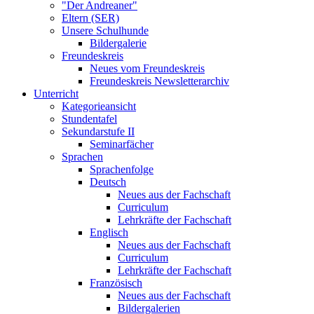
"Der Andreaner"
Eltern (SER)
Unsere Schulhunde
Bildergalerie
Freundeskreis
Neues vom Freundeskreis
Freundeskreis Newsletterarchiv
Unterricht
Kategorieansicht
Stundentafel
Sekundarstufe II
Seminarfächer
Sprachen
Sprachenfolge
Deutsch
Neues aus der Fachschaft
Curriculum
Lehrkräfte der Fachschaft
Englisch
Neues aus der Fachschaft
Curriculum
Lehrkräfte der Fachschaft
Französisch
Neues aus der Fachschaft
Bildergalerien