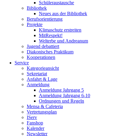
Schüleraustausche
Bibliothek
Neues aus der Bibliothek
Berufsorientierung
Projekte
Klimaschutz erstreiten
MitRespekt!
Welterbe und Andreanum
Jugend debattiert
Diakonisches Praktikum
Kooperationen
Service
Kategorieansicht
Sekretariat
Anfahrt & Lage
Anmeldung
Anmeldung Jahrgang 5
Anmeldung Jahrgang 6-10
Ordnungen und Regeln
Mensa & Cafeteria
Vertretungsplan
IServ
Fanshop
Kalender
Newsletter