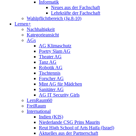
Informatik
Neues aus der Fachschaft
Lehrkräfte der Fachschaft
Wahlpflichtbereich (Jg.8-10)
Lernen+
Nachhaltigkeit
Kategorieansicht
AGs
AG Klimaschutz
Poetry Slam AG
Theater AG
Tanz AG
Robotik AG
Tischtennis
Forscher AG
Mint AG für Mädchen
Sanitäter AG
AG IT Security Girls
LernRaum60
FreiRaum
International
Indien (KIS)
Niederlande CSG Prins Maurits
Reut High School of Arts Haifa (Israel)
Aktuelles aus der Partnerschaft