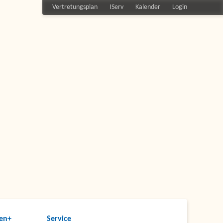
Vertretungsplan
IServ
Kalender
Login
en+
Service