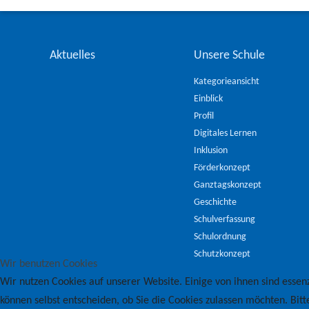
Aktuelles
Unsere Schule
Kategorieansicht
Einblick
Profil
Digitales Lernen
Inklusion
Förderkonzept
Ganztagskonzept
Geschichte
Schulverfassung
Schulordnung
Schutzkonzept
Wir benutzen Cookies
Wir nutzen Cookies auf unserer Website. Einige von ihnen sind essenz
können selbst entscheiden, ob Sie die Cookies zulassen möchten. Bitt