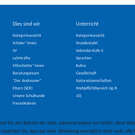
Dies sind wir
Unterricht
Kategorieansicht
Kategorieansicht
Schüler*innen
Stundentafel
SV
Sekundarstufe II
Lehrkräfte
Sprachen
Mitarbeiter*innen
Kultur
Beratungsteam
Gesellschaft
"Der Andreaner"
Naturwissenschaften
Eltern (SER)
Wahlpflichtbereich (Jg.8-
Unsere Schulhunde
10)
Freundeskreis
iell für den Betrieb der Seite, während andere uns helfen, diese Web
e beachten Sie, dass bei einer Ablehnung womöglich nicht mehr alle F