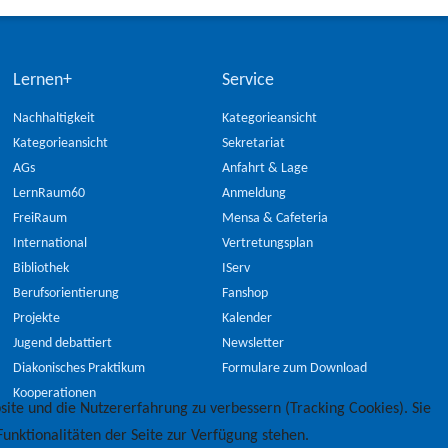
Lernen+
Service
Nachhaltigkeit
Kategorieansicht
Kategorieansicht
Sekretariat
AGs
Anfahrt & Lage
LernRaum60
Anmeldung
FreiRaum
Mensa & Cafeteria
International
Vertretungsplan
Bibliothek
IServ
Berufsorientierung
Fanshop
Projekte
Kalender
Jugend debattiert
Newsletter
Diakonisches Praktikum
Formulare zum Download
Kooperationen
site und die Nutzererfahrung zu verbessern (Tracking Cookies). Sie
unktionalitäten der Seite zur Verfügung stehen.