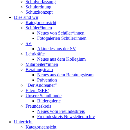
Schulverfassung
Schulordnung
Schutzkonzept
Dies sind wir
Kategorieansicht
Schüler*innen
Neues von Schüler*innen
Fotogalerien Schüler:innen
SV
Aktuelles aus der SV
Lehrkräfte
Neues aus dem Kollegium
Mitarbeiter*innen
Beratungsteam
Neues aus dem Beratungsteam
Prävention
"Der Andreaner"
Eltern (SER)
Unsere Schulhunde
Bildergalerie
Freundeskreis
Neues vom Freundeskreis
Freundeskreis Newsletterarchiv
Unterricht
Kategorieansicht