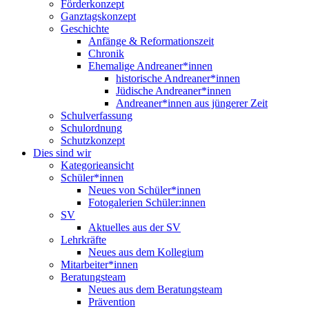
Förderkonzept
Ganztagskonzept
Geschichte
Anfänge & Reformationszeit
Chronik
Ehemalige Andreaner*innen
historische Andreaner*innen
Jüdische Andreaner*innen
Andreaner*innen aus jüngerer Zeit
Schulverfassung
Schulordnung
Schutzkonzept
Dies sind wir
Kategorieansicht
Schüler*innen
Neues von Schüler*innen
Fotogalerien Schüler:innen
SV
Aktuelles aus der SV
Lehrkräfte
Neues aus dem Kollegium
Mitarbeiter*innen
Beratungsteam
Neues aus dem Beratungsteam
Prävention