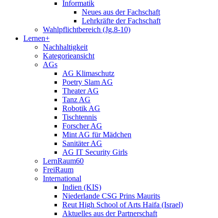
Informatik
Neues aus der Fachschaft
Lehrkräfte der Fachschaft
Wahlpflichtbereich (Jg.8-10)
Lernen+
Nachhaltigkeit
Kategorieansicht
AGs
AG Klimaschutz
Poetry Slam AG
Theater AG
Tanz AG
Robotik AG
Tischtennis
Forscher AG
Mint AG für Mädchen
Sanitäter AG
AG IT Security Girls
LernRaum60
FreiRaum
International
Indien (KIS)
Niederlande CSG Prins Maurits
Reut High School of Arts Haifa (Israel)
Aktuelles aus der Partnerschaft