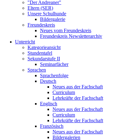
"Der Andreaner"
Eltern (SER)
Unsere Schulhunde
Bildergalerie
Freundeskreis
Neues vom Freundeskreis
Freundeskreis Newsletterarchiv
Unterricht
Kategorieansicht
Stundentafel
Sekundarstufe II
Seminarfächer
Sprachen
Sprachenfolge
Deutsch
Neues aus der Fachschaft
Curriculum
Lehrkräfte der Fachschaft
Englisch
Neues aus der Fachschaft
Curriculum
Lehrkräfte der Fachschaft
Französisch
Neues aus der Fachschaft
Bildergalerien