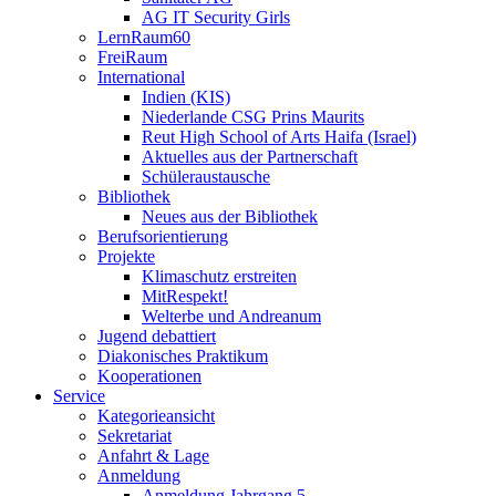
AG IT Security Girls
LernRaum60
FreiRaum
International
Indien (KIS)
Niederlande CSG Prins Maurits
Reut High School of Arts Haifa (Israel)
Aktuelles aus der Partnerschaft
Schüleraustausche
Bibliothek
Neues aus der Bibliothek
Berufsorientierung
Projekte
Klimaschutz erstreiten
MitRespekt!
Welterbe und Andreanum
Jugend debattiert
Diakonisches Praktikum
Kooperationen
Service
Kategorieansicht
Sekretariat
Anfahrt & Lage
Anmeldung
Anmeldung Jahrgang 5