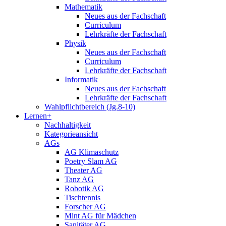
Mathematik
Neues aus der Fachschaft
Curriculum
Lehrkräfte der Fachschaft
Physik
Neues aus der Fachschaft
Curriculum
Lehrkräfte der Fachschaft
Informatik
Neues aus der Fachschaft
Lehrkräfte der Fachschaft
Wahlpflichtbereich (Jg.8-10)
Lernen+
Nachhaltigkeit
Kategorieansicht
AGs
AG Klimaschutz
Poetry Slam AG
Theater AG
Tanz AG
Robotik AG
Tischtennis
Forscher AG
Mint AG für Mädchen
Sanitäter AG