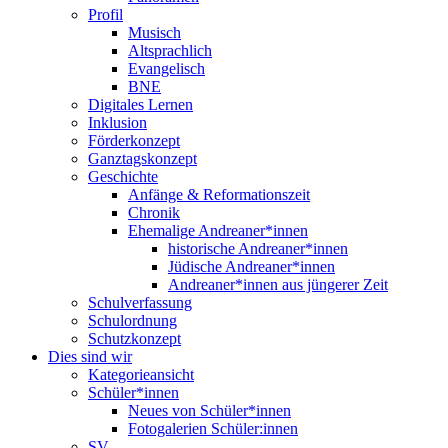
Profil
Musisch
Altsprachlich
Evangelisch
BNE
Digitales Lernen
Inklusion
Förderkonzept
Ganztagskonzept
Geschichte
Anfänge & Reformationszeit
Chronik
Ehemalige Andreaner*innen
historische Andreaner*innen
Jüdische Andreaner*innen
Andreaner*innen aus jüngerer Zeit
Schulverfassung
Schulordnung
Schutzkonzept
Dies sind wir
Kategorieansicht
Schüler*innen
Neues von Schüler*innen
Fotogalerien Schüler:innen
SV