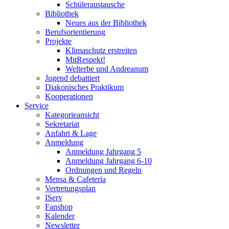
Schüleraustausche
Bibliothek
Neues aus der Bibliothek
Berufsorientierung
Projekte
Klimaschutz erstreiten
MitRespekt!
Welterbe und Andreanum
Jugend debattiert
Diakonisches Praktikum
Kooperationen
Service
Kategorieansicht
Sekretariat
Anfahrt & Lage
Anmeldung
Anmeldung Jahrgang 5
Anmeldung Jahrgang 6-10
Ordnungen und Regeln
Mensa & Cafeteria
Vertretungsplan
IServ
Fanshop
Kalender
Newsletter