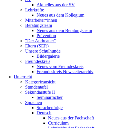
Aktuelles aus der SV
Lehrkräfte
Neues aus dem Kollegium
Mitarbeiter*innen
Beratungsteam
Neues aus dem Beratungsteam
Prävention
"Der Andreaner"
Eltern (SER)
Unsere Schulhunde
Bildergalerie
Freundeskreis
Neues vom Freundeskreis
Freundeskreis Newsletterarchiv
Unterricht
Kategorieansicht
Stundentafel
Sekundarstufe II
Seminarfächer
Sprachen
Sprachenfolge
Deutsch
Neues aus der Fachschaft
Curriculum