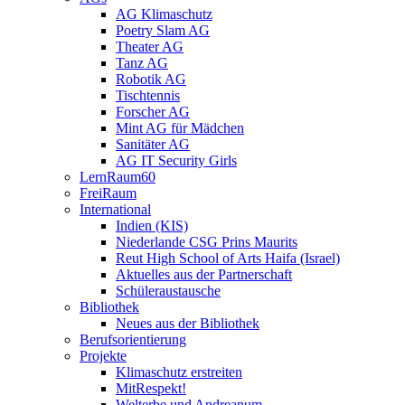
AG Klimaschutz
Poetry Slam AG
Theater AG
Tanz AG
Robotik AG
Tischtennis
Forscher AG
Mint AG für Mädchen
Sanitäter AG
AG IT Security Girls
LernRaum60
FreiRaum
International
Indien (KIS)
Niederlande CSG Prins Maurits
Reut High School of Arts Haifa (Israel)
Aktuelles aus der Partnerschaft
Schüleraustausche
Bibliothek
Neues aus der Bibliothek
Berufsorientierung
Projekte
Klimaschutz erstreiten
MitRespekt!
Welterbe und Andreanum