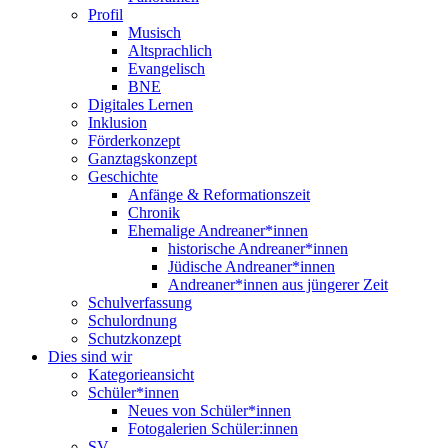
Profil
Musisch
Altsprachlich
Evangelisch
BNE
Digitales Lernen
Inklusion
Förderkonzept
Ganztagskonzept
Geschichte
Anfänge & Reformationszeit
Chronik
Ehemalige Andreaner*innen
historische Andreaner*innen
Jüdische Andreaner*innen
Andreaner*innen aus jüngerer Zeit
Schulverfassung
Schulordnung
Schutzkonzept
Dies sind wir
Kategorieansicht
Schüler*innen
Neues von Schüler*innen
Fotogalerien Schüler:innen
SV