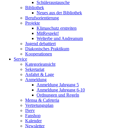
Schüleraustausche
Bibliothek
Neues aus der Bibliothek
Berufsorientierung
Projekte
Klimaschutz erstreiten
MitRespekt!
Welterbe und Andreanum
Jugend debattiert
Diakonisches Praktikum
Kooperationen
Service
Kategorieansicht
Sekretariat
Anfahrt & Lage
Anmeldung
Anmeldung Jahrgang 5
Anmeldung Jahrgang 6-10
Ordnungen und Regeln
Mensa & Cafeteria
Vertretungsplan
IServ
Fanshop
Kalender
Newsletter