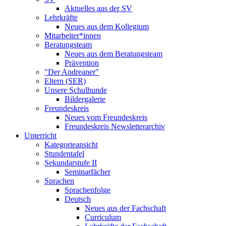
Aktuelles aus der SV
Lehrkräfte
Neues aus dem Kollegium
Mitarbeiter*innen
Beratungsteam
Neues aus dem Beratungsteam
Prävention
"Der Andreaner"
Eltern (SER)
Unsere Schulhunde
Bildergalerie
Freundeskreis
Neues vom Freundeskreis
Freundeskreis Newsletterarchiv
Unterricht
Kategorieansicht
Stundentafel
Sekundarstufe II
Seminarfächer
Sprachen
Sprachenfolge
Deutsch
Neues aus der Fachschaft
Curriculum