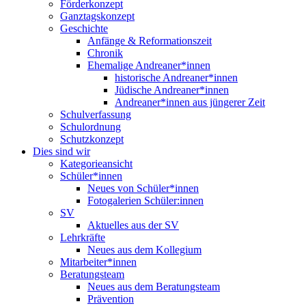
Förderkonzept
Ganztagskonzept
Geschichte
Anfänge & Reformationszeit
Chronik
Ehemalige Andreaner*innen
historische Andreaner*innen
Jüdische Andreaner*innen
Andreaner*innen aus jüngerer Zeit
Schulverfassung
Schulordnung
Schutzkonzept
Dies sind wir
Kategorieansicht
Schüler*innen
Neues von Schüler*innen
Fotogalerien Schüler:innen
SV
Aktuelles aus der SV
Lehrkräfte
Neues aus dem Kollegium
Mitarbeiter*innen
Beratungsteam
Neues aus dem Beratungsteam
Prävention