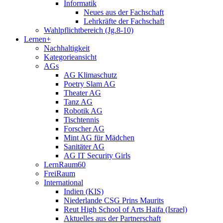
Informatik
Neues aus der Fachschaft
Lehrkräfte der Fachschaft
Wahlpflichtbereich (Jg.8-10)
Lernen+
Nachhaltigkeit
Kategorieansicht
AGs
AG Klimaschutz
Poetry Slam AG
Theater AG
Tanz AG
Robotik AG
Tischtennis
Forscher AG
Mint AG für Mädchen
Sanitäter AG
AG IT Security Girls
LernRaum60
FreiRaum
International
Indien (KIS)
Niederlande CSG Prins Maurits
Reut High School of Arts Haifa (Israel)
Aktuelles aus der Partnerschaft