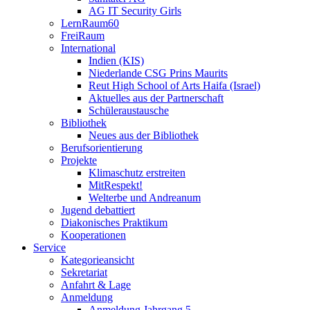
AG IT Security Girls
LernRaum60
FreiRaum
International
Indien (KIS)
Niederlande CSG Prins Maurits
Reut High School of Arts Haifa (Israel)
Aktuelles aus der Partnerschaft
Schüleraustausche
Bibliothek
Neues aus der Bibliothek
Berufsorientierung
Projekte
Klimaschutz erstreiten
MitRespekt!
Welterbe und Andreanum
Jugend debattiert
Diakonisches Praktikum
Kooperationen
Service
Kategorieansicht
Sekretariat
Anfahrt & Lage
Anmeldung
Anmeldung Jahrgang 5