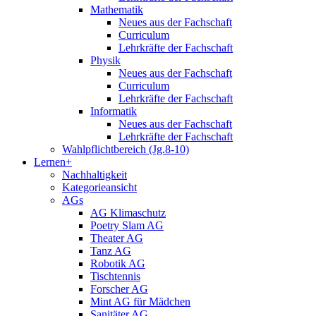
Mathematik
Neues aus der Fachschaft
Curriculum
Lehrkräfte der Fachschaft
Physik
Neues aus der Fachschaft
Curriculum
Lehrkräfte der Fachschaft
Informatik
Neues aus der Fachschaft
Lehrkräfte der Fachschaft
Wahlpflichtbereich (Jg.8-10)
Lernen+
Nachhaltigkeit
Kategorieansicht
AGs
AG Klimaschutz
Poetry Slam AG
Theater AG
Tanz AG
Robotik AG
Tischtennis
Forscher AG
Mint AG für Mädchen
Sanitäter AG