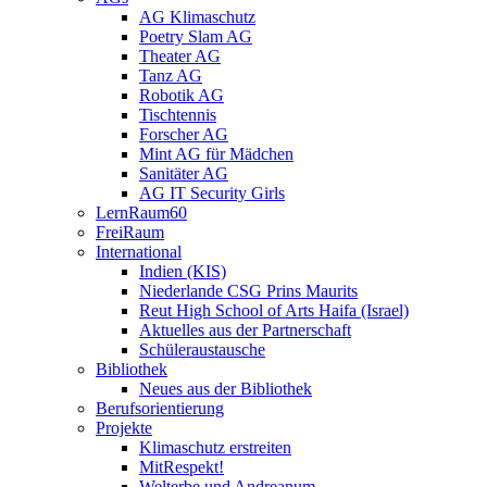
AG Klimaschutz
Poetry Slam AG
Theater AG
Tanz AG
Robotik AG
Tischtennis
Forscher AG
Mint AG für Mädchen
Sanitäter AG
AG IT Security Girls
LernRaum60
FreiRaum
International
Indien (KIS)
Niederlande CSG Prins Maurits
Reut High School of Arts Haifa (Israel)
Aktuelles aus der Partnerschaft
Schüleraustausche
Bibliothek
Neues aus der Bibliothek
Berufsorientierung
Projekte
Klimaschutz erstreiten
MitRespekt!
Welterbe und Andreanum