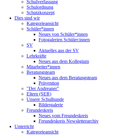
Schulverfassung
Schulordnung
Schutzkonzept
Dies sind wir
Kategorieansicht
Schüler*innen
Neues von Schüler*innen
Fotogalerien Schüler:innen
SV
Aktuelles aus der SV
Lehrkräfte
Neues aus dem Kollegium
Mitarbeiter*innen
Beratungsteam
Neues aus dem Beratungsteam
Prävention
"Der Andreaner"
Eltern (SER)
Unsere Schulhunde
Bildergalerie
Freundeskreis
Neues vom Freundeskreis
Freundeskreis Newsletterarchiv
Unterricht
Kategorieansicht