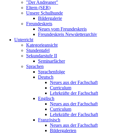
"Der Andreaner"
Eltern (SER)
Unsere Schulhunde
Bildergalerie
Freundeskreis
Neues vom Freundeskreis
Freundeskreis Newsletterarchiv
Unterricht
Kategorieansicht
Stundentafel
Sekundarstufe II
Seminarfächer
Sprachen
Sprachenfolge
Deutsch
Neues aus der Fachschaft
Curriculum
Lehrkräfte der Fachschaft
Englisch
Neues aus der Fachschaft
Curriculum
Lehrkräfte der Fachschaft
Französisch
Neues aus der Fachschaft
Bildergalerien