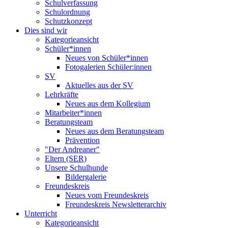
Schulverfassung
Schulordnung
Schutzkonzept
Dies sind wir
Kategorieansicht
Schüler*innen
Neues von Schüler*innen
Fotogalerien Schüler:innen
SV
Aktuelles aus der SV
Lehrkräfte
Neues aus dem Kollegium
Mitarbeiter*innen
Beratungsteam
Neues aus dem Beratungsteam
Prävention
"Der Andreaner"
Eltern (SER)
Unsere Schulhunde
Bildergalerie
Freundeskreis
Neues vom Freundeskreis
Freundeskreis Newsletterarchiv
Unterricht
Kategorieansicht