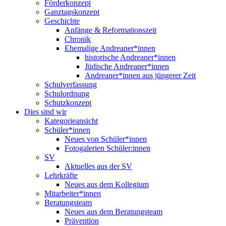
Förderkonzept
Ganztagskonzept
Geschichte
Anfänge & Reformationszeit
Chronik
Ehemalige Andreaner*innen
historische Andreaner*innen
Jüdische Andreaner*innen
Andreaner*innen aus jüngerer Zeit
Schulverfassung
Schulordnung
Schutzkonzept
Dies sind wir
Kategorieansicht
Schüler*innen
Neues von Schüler*innen
Fotogalerien Schüler:innen
SV
Aktuelles aus der SV
Lehrkräfte
Neues aus dem Kollegium
Mitarbeiter*innen
Beratungsteam
Neues aus dem Beratungsteam
Prävention