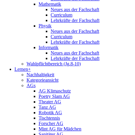
Mathematik
Neues aus der Fachschaft
Curriculum
Lehrkräfte der Fachschaft
Physik
Neues aus der Fachschaft
Curriculum
Lehrkräfte der Fachschaft
Informatik
Neues aus der Fachschaft
Lehrkräfte der Fachschaft
Wahlpflichtbereich (Jg.8-10)
Lernen+
Nachhaltigkeit
Kategorieansicht
AGs
AG Klimaschutz
Poetry Slam AG
Theater AG
Tanz AG
Robotik AG
Tischtennis
Forscher AG
Mint AG für Mädchen
Sanitäter AG