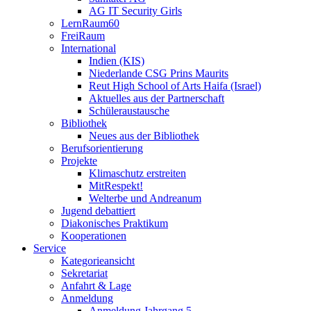
AG IT Security Girls
LernRaum60
FreiRaum
International
Indien (KIS)
Niederlande CSG Prins Maurits
Reut High School of Arts Haifa (Israel)
Aktuelles aus der Partnerschaft
Schüleraustausche
Bibliothek
Neues aus der Bibliothek
Berufsorientierung
Projekte
Klimaschutz erstreiten
MitRespekt!
Welterbe und Andreanum
Jugend debattiert
Diakonisches Praktikum
Kooperationen
Service
Kategorieansicht
Sekretariat
Anfahrt & Lage
Anmeldung
Anmeldung Jahrgang 5