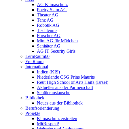
AG Klimaschutz
Poetry Slam AG
Theater AG
Tanz AG
Robotik AG
Tischtennis
Forscher AG
Mint AG für Mädchen
Sanitäter AG
AG IT Security Girls
LernRaum60
FreiRaum
International
Indien (KIS)
Niederlande CSG Prins Maurits
Reut High School of Arts Haifa (Israel)
Aktuelles aus der Partnerschaft
Schüleraustausche
Bibliothek
Neues aus der Bibliothek
Berufsorientierung
Projekte
Klimaschutz erstreiten
MitRespekt!
Welterbe und Andreanum