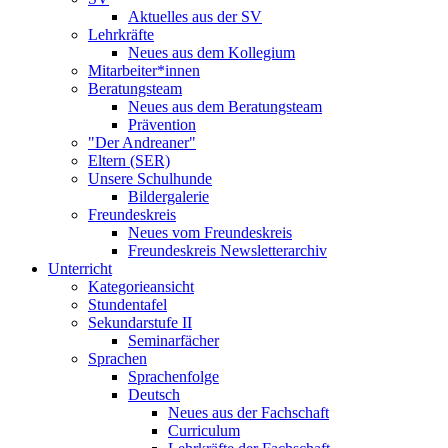
Aktuelles aus der SV
Lehrkräfte
Neues aus dem Kollegium
Mitarbeiter*innen
Beratungsteam
Neues aus dem Beratungsteam
Prävention
"Der Andreaner"
Eltern (SER)
Unsere Schulhunde
Bildergalerie
Freundeskreis
Neues vom Freundeskreis
Freundeskreis Newsletterarchiv
Unterricht
Kategorieansicht
Stundentafel
Sekundarstufe II
Seminarfächer
Sprachen
Sprachenfolge
Deutsch
Neues aus der Fachschaft
Curriculum