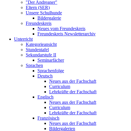
"Der Andreaner"
Eltern (SER)
Unsere Schulhunde
Bildergalerie
Freundeskreis
Neues vom Freundeskreis
Freundeskreis Newsletterarchiv
Unterricht
Kategorieansicht
Stundentafel
Sekundarstufe II
Seminarfächer
Sprachen
Sprachenfolge
Deutsch
Neues aus der Fachschaft
Curriculum
Lehrkräfte der Fachschaft
Englisch
Neues aus der Fachschaft
Curriculum
Lehrkräfte der Fachschaft
Französisch
Neues aus der Fachschaft
Bildergalerien