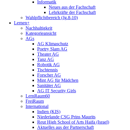
Informatik
Neues aus der Fachschaft
Lehrkräfte der Fachschaft
Wahlpflichtbereich (Jg.8-10)
Lernen+
Nachhaltigkeit
Kategorieansicht
AGs
AG Klimaschutz
Poetry Slam AG
Theater AG
Tanz AG
Robotik AG
Tischtennis
Forscher AG
Mint AG für Mädchen
Sanitäter AG
AG IT Security Girls
LernRaum60
FreiRaum
International
Indien (KIS)
Niederlande CSG Prins Maurits
Reut High School of Arts Haifa (Israel)
Aktuelles aus der Partnerschaft