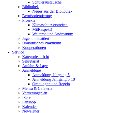
Schüleraustausche
Bibliothek
Neues aus der Bibliothek
Berufsorientierung
Projekte
Klimaschutz erstreiten
MitRespekt!
Welterbe und Andreanum
Jugend debattiert
Diakonisches Praktikum
Kooperationen
Service
Kategorieansicht
Sekretariat
Anfahrt & Lage
Anmeldung
Anmeldung Jahrgang 5
Anmeldung Jahrgang 6-10
Ordnungen und Regeln
Mensa & Cafeteria
Vertretungsplan
IServ
Fanshop
Kalender
Newsletter