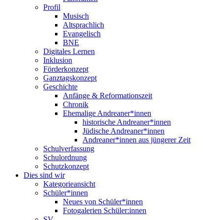
Profil
Musisch
Altsprachlich
Evangelisch
BNE
Digitales Lernen
Inklusion
Förderkonzept
Ganztagskonzept
Geschichte
Anfänge & Reformationszeit
Chronik
Ehemalige Andreaner*innen
historische Andreaner*innen
Jüdische Andreaner*innen
Andreaner*innen aus jüngerer Zeit
Schulverfassung
Schulordnung
Schutzkonzept
Dies sind wir
Kategorieansicht
Schüler*innen
Neues von Schüler*innen
Fotogalerien Schüler:innen
SV