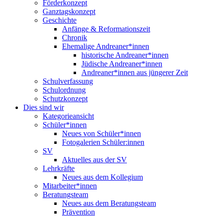
Förderkonzept
Ganztagskonzept
Geschichte
Anfänge & Reformationszeit
Chronik
Ehemalige Andreaner*innen
historische Andreaner*innen
Jüdische Andreaner*innen
Andreaner*innen aus jüngerer Zeit
Schulverfassung
Schulordnung
Schutzkonzept
Dies sind wir
Kategorieansicht
Schüler*innen
Neues von Schüler*innen
Fotogalerien Schüler:innen
SV
Aktuelles aus der SV
Lehrkräfte
Neues aus dem Kollegium
Mitarbeiter*innen
Beratungsteam
Neues aus dem Beratungsteam
Prävention