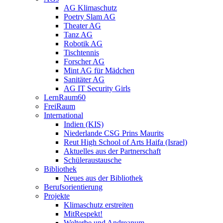
AG Klimaschutz
Poetry Slam AG
Theater AG
Tanz AG
Robotik AG
Tischtennis
Forscher AG
Mint AG für Mädchen
Sanitäter AG
AG IT Security Girls
LernRaum60
FreiRaum
International
Indien (KIS)
Niederlande CSG Prins Maurits
Reut High School of Arts Haifa (Israel)
Aktuelles aus der Partnerschaft
Schüleraustausche
Bibliothek
Neues aus der Bibliothek
Berufsorientierung
Projekte
Klimaschutz erstreiten
MitRespekt!
Welterbe und Andreanum