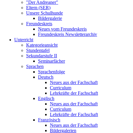
"Der Andreaner"
Eltern (SER)
Unsere Schulhunde
Bildergalerie
Freundeskreis
Neues vom Freundeskreis
Freundeskreis Newsletterarchiv
Unterricht
Kategorieansicht
Stundentafel
Sekundarstufe II
Seminarfächer
Sprachen
Sprachenfolge
Deutsch
Neues aus der Fachschaft
Curriculum
Lehrkräfte der Fachschaft
Englisch
Neues aus der Fachschaft
Curriculum
Lehrkräfte der Fachschaft
Französisch
Neues aus der Fachschaft
Bildergalerien