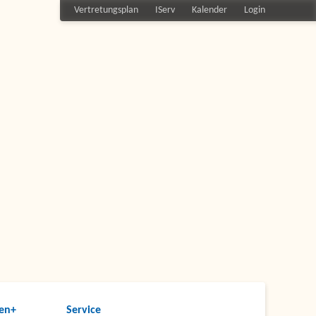
Vertretungsplan
IServ
Kalender
Login
en+
Service