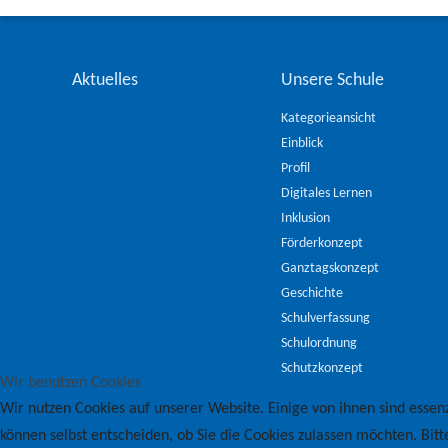
Aktuelles
Unsere Schule
Kategorieansicht
Einblick
Profil
Digitales Lernen
Inklusion
Förderkonzept
Ganztagskonzept
Geschichte
Schulverfassung
Schulordnung
Schutzkonzept
Wir benutzen Cookies
Wir nutzen Cookies auf unserer Website. Einige von ihnen sind essenz
können selbst entscheiden, ob Sie die Cookies zulassen möchten. Bitt