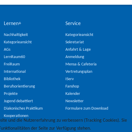
Lernen+
Service
Nachhaltigkeit
Kategorieansicht
Kategorieansicht
Sekretariat
AGs
Anfahrt & Lage
LernRaum60
Anmeldung
FreiRaum
Mensa & Cafeteria
International
Vertretungsplan
Bibliothek
IServ
Berufsorientierung
Fanshop
Projekte
Kalender
Jugend debattiert
Newsletter
Diakonisches Praktikum
Formulare zum Download
Kooperationen
site und die Nutzererfahrung zu verbessern (Tracking Cookies). Sie
unktionalitäten der Seite zur Verfügung stehen.