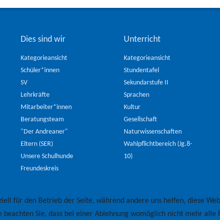
Dies sind wir
Unterricht
Kategorieansicht
Kategorieansicht
Schüler*innen
Stundentafel
SV
Sekundarstufe II
Lehrkräfte
Sprachen
Mitarbeiter*innen
Kultur
Beratungsteam
Gesellschaft
"Der Andreaner"
Naturwissenschaften
Eltern (SER)
Wahlpflichtbereich (Jg.8-
Unsere Schulhunde
10)
Freundeskreis
iell für den Betrieb der Seite, während andere uns helfen, diese Web
e beachten Sie, dass bei einer Ablehnung womöglich nicht mehr alle F