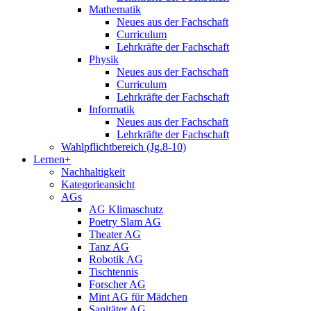
Mathematik
Neues aus der Fachschaft
Curriculum
Lehrkräfte der Fachschaft
Physik
Neues aus der Fachschaft
Curriculum
Lehrkräfte der Fachschaft
Informatik
Neues aus der Fachschaft
Lehrkräfte der Fachschaft
Wahlpflichtbereich (Jg.8-10)
Lernen+
Nachhaltigkeit
Kategorieansicht
AGs
AG Klimaschutz
Poetry Slam AG
Theater AG
Tanz AG
Robotik AG
Tischtennis
Forscher AG
Mint AG für Mädchen
Sanitäter AG