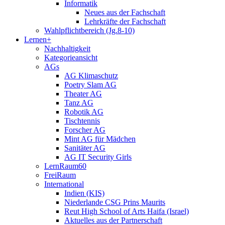
Informatik
Neues aus der Fachschaft
Lehrkräfte der Fachschaft
Wahlpflichtbereich (Jg.8-10)
Lernen+
Nachhaltigkeit
Kategorieansicht
AGs
AG Klimaschutz
Poetry Slam AG
Theater AG
Tanz AG
Robotik AG
Tischtennis
Forscher AG
Mint AG für Mädchen
Sanitäter AG
AG IT Security Girls
LernRaum60
FreiRaum
International
Indien (KIS)
Niederlande CSG Prins Maurits
Reut High School of Arts Haifa (Israel)
Aktuelles aus der Partnerschaft