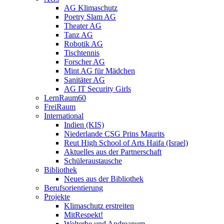
AG Klimaschutz
Poetry Slam AG
Theater AG
Tanz AG
Robotik AG
Tischtennis
Forscher AG
Mint AG für Mädchen
Sanitäter AG
AG IT Security Girls
LernRaum60
FreiRaum
International
Indien (KIS)
Niederlande CSG Prins Maurits
Reut High School of Arts Haifa (Israel)
Aktuelles aus der Partnerschaft
Schüleraustausche
Bibliothek
Neues aus der Bibliothek
Berufsorientierung
Projekte
Klimaschutz erstreiten
MitRespekt!
Welterbe und Andreanum