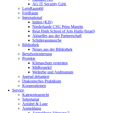
AG IT Security Girls
LernRaum60
FreiRaum
International
Indien (KIS)
Niederlande CSG Prins Maurits
Reut High School of Arts Haifa (Israel)
Aktuelles aus der Partnerschaft
Schüleraustausche
Bibliothek
Neues aus der Bibliothek
Berufsorientierung
Projekte
Klimaschutz erstreiten
MitRespekt!
Welterbe und Andreanum
Jugend debattiert
Diakonisches Praktikum
Kooperationen
Service
Kategorieansicht
Sekretariat
Anfahrt & Lage
Anmeldung
Anmeldung Jahrgang 5