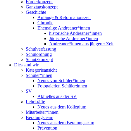
Förderkonzept
Ganztagskonzept
Geschichte
Anfänge & Reformationszeit
Chronik
Ehemalige Andreaner*innen
historische Andreaner*innen
Jüdische Andreaner*innen
Andreaner*innen aus jüngerer Zeit
Schulverfassung
Schulordnung
Schutzkonzept
Dies sind wir
Kategorieansicht
Schüler*innen
Neues von Schüler*innen
Fotogalerien Schüler:innen
SV
Aktuelles aus der SV
Lehrkräfte
Neues aus dem Kollegium
Mitarbeiter*innen
Beratungsteam
Neues aus dem Beratungsteam
Prävention