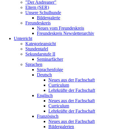
"Der Andreaner"
Eltern (SER)
Unsere Schulhunde
Bildergalerie
Freundeskreis
Neues vom Freundeskreis
Freundeskreis Newsletterarchiv
Unterricht
Kategorieansicht
Stundentafel
Sekundarstufe II
Seminarfächer
Sprachen
Sprachenfolge
Deutsch
Neues aus der Fachschaft
Curriculum
Lehrkräfte der Fachschaft
Englisch
Neues aus der Fachschaft
Curriculum
Lehrkräfte der Fachschaft
Französisch
Neues aus der Fachschaft
Bildergalerien