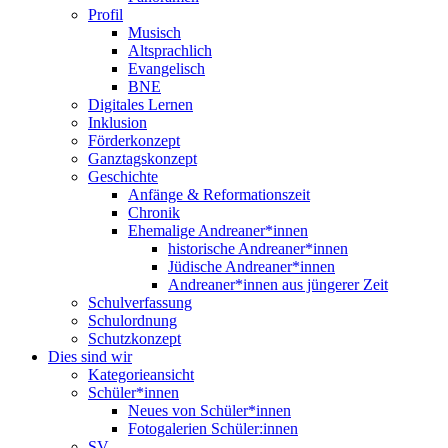
Profil
Musisch
Altsprachlich
Evangelisch
BNE
Digitales Lernen
Inklusion
Förderkonzept
Ganztagskonzept
Geschichte
Anfänge & Reformationszeit
Chronik
Ehemalige Andreaner*innen
historische Andreaner*innen
Jüdische Andreaner*innen
Andreaner*innen aus jüngerer Zeit
Schulverfassung
Schulordnung
Schutzkonzept
Dies sind wir
Kategorieansicht
Schüler*innen
Neues von Schüler*innen
Fotogalerien Schüler:innen
SV