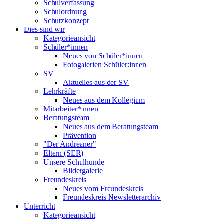
Schulverfassung
Schulordnung
Schutzkonzept
Dies sind wir
Kategorieansicht
Schüler*innen
Neues von Schüler*innen
Fotogalerien Schüler:innen
SV
Aktuelles aus der SV
Lehrkräfte
Neues aus dem Kollegium
Mitarbeiter*innen
Beratungsteam
Neues aus dem Beratungsteam
Prävention
"Der Andreaner"
Eltern (SER)
Unsere Schulhunde
Bildergalerie
Freundeskreis
Neues vom Freundeskreis
Freundeskreis Newsletterarchiv
Unterricht
Kategorieansicht