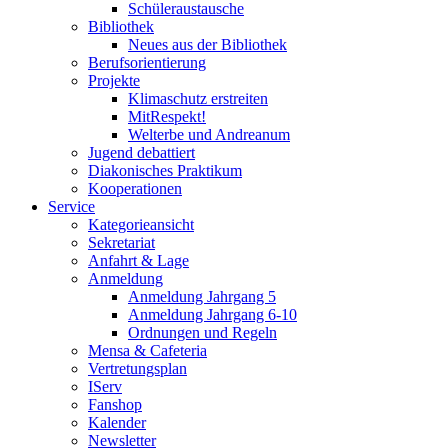
Schüleraustausche
Bibliothek
Neues aus der Bibliothek
Berufsorientierung
Projekte
Klimaschutz erstreiten
MitRespekt!
Welterbe und Andreanum
Jugend debattiert
Diakonisches Praktikum
Kooperationen
Service
Kategorieansicht
Sekretariat
Anfahrt & Lage
Anmeldung
Anmeldung Jahrgang 5
Anmeldung Jahrgang 6-10
Ordnungen und Regeln
Mensa & Cafeteria
Vertretungsplan
IServ
Fanshop
Kalender
Newsletter