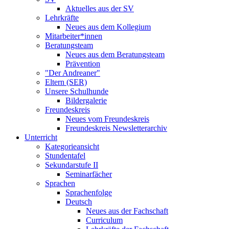
Aktuelles aus der SV
Lehrkräfte
Neues aus dem Kollegium
Mitarbeiter*innen
Beratungsteam
Neues aus dem Beratungsteam
Prävention
"Der Andreaner"
Eltern (SER)
Unsere Schulhunde
Bildergalerie
Freundeskreis
Neues vom Freundeskreis
Freundeskreis Newsletterarchiv
Unterricht
Kategorieansicht
Stundentafel
Sekundarstufe II
Seminarfächer
Sprachen
Sprachenfolge
Deutsch
Neues aus der Fachschaft
Curriculum