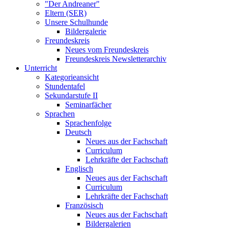
"Der Andreaner"
Eltern (SER)
Unsere Schulhunde
Bildergalerie
Freundeskreis
Neues vom Freundeskreis
Freundeskreis Newsletterarchiv
Unterricht
Kategorieansicht
Stundentafel
Sekundarstufe II
Seminarfächer
Sprachen
Sprachenfolge
Deutsch
Neues aus der Fachschaft
Curriculum
Lehrkräfte der Fachschaft
Englisch
Neues aus der Fachschaft
Curriculum
Lehrkräfte der Fachschaft
Französisch
Neues aus der Fachschaft
Bildergalerien