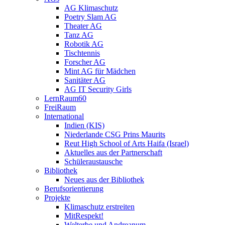
AG Klimaschutz
Poetry Slam AG
Theater AG
Tanz AG
Robotik AG
Tischtennis
Forscher AG
Mint AG für Mädchen
Sanitäter AG
AG IT Security Girls
LernRaum60
FreiRaum
International
Indien (KIS)
Niederlande CSG Prins Maurits
Reut High School of Arts Haifa (Israel)
Aktuelles aus der Partnerschaft
Schüleraustausche
Bibliothek
Neues aus der Bibliothek
Berufsorientierung
Projekte
Klimaschutz erstreiten
MitRespekt!
Welterbe und Andreanum