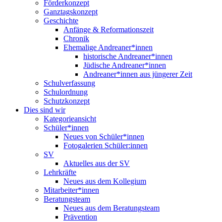
Förderkonzept
Ganztagskonzept
Geschichte
Anfänge & Reformationszeit
Chronik
Ehemalige Andreaner*innen
historische Andreaner*innen
Jüdische Andreaner*innen
Andreaner*innen aus jüngerer Zeit
Schulverfassung
Schulordnung
Schutzkonzept
Dies sind wir
Kategorieansicht
Schüler*innen
Neues von Schüler*innen
Fotogalerien Schüler:innen
SV
Aktuelles aus der SV
Lehrkräfte
Neues aus dem Kollegium
Mitarbeiter*innen
Beratungsteam
Neues aus dem Beratungsteam
Prävention