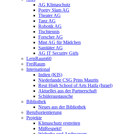
AG Klimaschutz
Poetry Slam AG
Theater AG
Tanz AG
Robotik AG
Tischtennis
Forscher AG
Mint AG für Mädchen
Sanitäter AG
AG IT Security Girls
LernRaum60
FreiRaum
International
Indien (KIS)
Niederlande CSG Prins Maurits
Reut High School of Arts Haifa (Israel)
Aktuelles aus der Partnerschaft
Schüleraustausche
Bibliothek
Neues aus der Bibliothek
Berufsorientierung
Projekte
Klimaschutz erstreiten
MitRespekt!
Welterbe und Andreanum