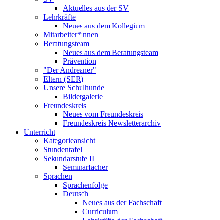
Aktuelles aus der SV
Lehrkräfte
Neues aus dem Kollegium
Mitarbeiter*innen
Beratungsteam
Neues aus dem Beratungsteam
Prävention
"Der Andreaner"
Eltern (SER)
Unsere Schulhunde
Bildergalerie
Freundeskreis
Neues vom Freundeskreis
Freundeskreis Newsletterarchiv
Unterricht
Kategorieansicht
Stundentafel
Sekundarstufe II
Seminarfächer
Sprachen
Sprachenfolge
Deutsch
Neues aus der Fachschaft
Curriculum