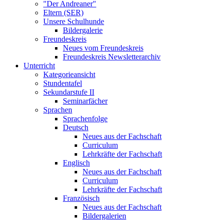
"Der Andreaner"
Eltern (SER)
Unsere Schulhunde
Bildergalerie
Freundeskreis
Neues vom Freundeskreis
Freundeskreis Newsletterarchiv
Unterricht
Kategorieansicht
Stundentafel
Sekundarstufe II
Seminarfächer
Sprachen
Sprachenfolge
Deutsch
Neues aus der Fachschaft
Curriculum
Lehrkräfte der Fachschaft
Englisch
Neues aus der Fachschaft
Curriculum
Lehrkräfte der Fachschaft
Französisch
Neues aus der Fachschaft
Bildergalerien