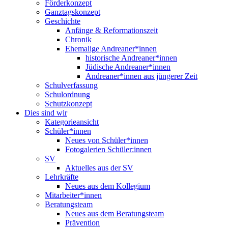
Förderkonzept
Ganztagskonzept
Geschichte
Anfänge & Reformationszeit
Chronik
Ehemalige Andreaner*innen
historische Andreaner*innen
Jüdische Andreaner*innen
Andreaner*innen aus jüngerer Zeit
Schulverfassung
Schulordnung
Schutzkonzept
Dies sind wir
Kategorieansicht
Schüler*innen
Neues von Schüler*innen
Fotogalerien Schüler:innen
SV
Aktuelles aus der SV
Lehrkräfte
Neues aus dem Kollegium
Mitarbeiter*innen
Beratungsteam
Neues aus dem Beratungsteam
Prävention