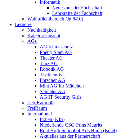
Informatik
Neues aus der Fachschaft
Lehrkräfte der Fachschaft
Wahlpflichtbereich (Jg.8-10)
Lernen+
Nachhaltigkeit
Kategorieansicht
AGs
AG Klimaschutz
Poetry Slam AG
Theater AG
Tanz AG
Robotik AG
Tischtennis
Forscher AG
Mint AG für Mädchen
Sanitäter AG
AG IT Security Girls
LernRaum60
FreiRaum
International
Indien (KIS)
Niederlande CSG Prins Maurits
Reut High School of Arts Haifa (Israel)
Aktuelles aus der Partnerschaft