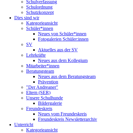
Schulverfassung
Schulordnung
Schutzkonzept
Dies sind wir
Kategorieansicht
Schüler*innen
Neues von Schüler*innen
Fotogalerien Schüler:innen
SV
Aktuelles aus der SV
Lehrkräfte
Neues aus dem Kollegium
Mitarbeiter*innen
Beratungsteam
Neues aus dem Beratungsteam
Prävention
"Der Andreaner"
Eltern (SER)
Unsere Schulhunde
Bildergalerie
Freundeskreis
Neues vom Freundeskreis
Freundeskreis Newsletterarchiv
Unterricht
Kategorieansicht