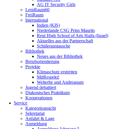
AG IT Security Girls
LernRaum60
FreiRaum
International
Indien (KIS)
Niederlande CSG Prins Maurits
Reut High School of Arts Haifa (Israel)
Aktuelles aus der Partnerschaft
Schüleraustausche
Bibliothek
Neues aus der Bibliothek
Berufsorientierung
Projekte
Klimaschutz erstreiten
MitRespekt!
Welterbe und Andreanum
Jugend debattiert
Diakonisches Praktikum
Kooperationen
Service
Kategorieansicht
Sekretariat
Anfahrt & Lage
Anmeldung
Anmeldung Jahrgang 5