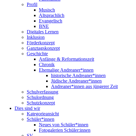
Profil
Musisch
Altsprachlich
Evangelisch
BNE
Digitales Lernen
Inklusion
Förderkonzept
Ganztagskonzept
Geschichte
Anfänge & Reformationszeit
Chronik
Ehemalige Andreaner*innen
historische Andreaner*innen
Jüdische Andreaner*innen
Andreaner*innen aus jüngerer Zeit
Schulverfassung
Schulordnung
Schutzkonzept
Dies sind wir
Kategorieansicht
Schüler*innen
Neues von Schüler*innen
Fotogalerien Schüler:innen
SV