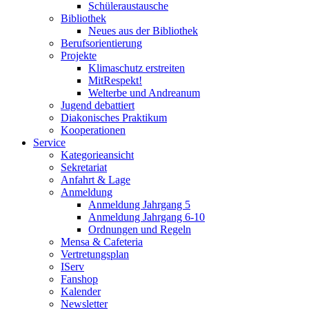
Schüleraustausche
Bibliothek
Neues aus der Bibliothek
Berufsorientierung
Projekte
Klimaschutz erstreiten
MitRespekt!
Welterbe und Andreanum
Jugend debattiert
Diakonisches Praktikum
Kooperationen
Service
Kategorieansicht
Sekretariat
Anfahrt & Lage
Anmeldung
Anmeldung Jahrgang 5
Anmeldung Jahrgang 6-10
Ordnungen und Regeln
Mensa & Cafeteria
Vertretungsplan
IServ
Fanshop
Kalender
Newsletter