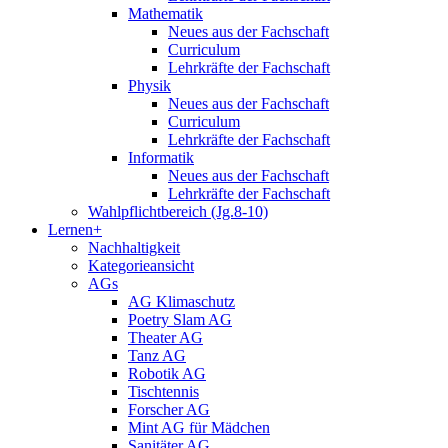
Mathematik
Neues aus der Fachschaft
Curriculum
Lehrkräfte der Fachschaft
Physik
Neues aus der Fachschaft
Curriculum
Lehrkräfte der Fachschaft
Informatik
Neues aus der Fachschaft
Lehrkräfte der Fachschaft
Wahlpflichtbereich (Jg.8-10)
Lernen+
Nachhaltigkeit
Kategorieansicht
AGs
AG Klimaschutz
Poetry Slam AG
Theater AG
Tanz AG
Robotik AG
Tischtennis
Forscher AG
Mint AG für Mädchen
Sanitäter AG