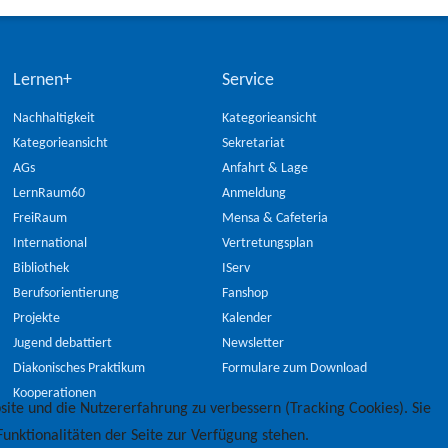
Lernen+
Service
Nachhaltigkeit
Kategorieansicht
Kategorieansicht
Sekretariat
AGs
Anfahrt & Lage
LernRaum60
Anmeldung
FreiRaum
Mensa & Cafeteria
International
Vertretungsplan
Bibliothek
IServ
Berufsorientierung
Fanshop
Projekte
Kalender
Jugend debattiert
Newsletter
Diakonisches Praktikum
Formulare zum Download
Kooperationen
site und die Nutzererfahrung zu verbessern (Tracking Cookies). Sie
unktionalitäten der Seite zur Verfügung stehen.