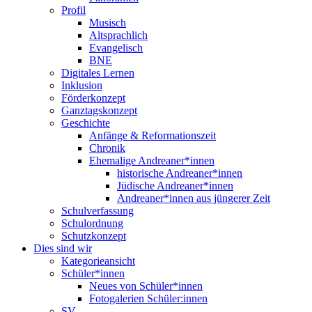
Profil
Musisch
Altsprachlich
Evangelisch
BNE
Digitales Lernen
Inklusion
Förderkonzept
Ganztagskonzept
Geschichte
Anfänge & Reformationszeit
Chronik
Ehemalige Andreaner*innen
historische Andreaner*innen
Jüdische Andreaner*innen
Andreaner*innen aus jüngerer Zeit
Schulverfassung
Schulordnung
Schutzkonzept
Dies sind wir
Kategorieansicht
Schüler*innen
Neues von Schüler*innen
Fotogalerien Schüler:innen
SV