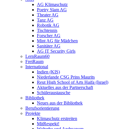
AG Klimaschutz
Poetry Slam AG
Theater AG
Tanz AG
Robotik AG
Tischtennis
Forscher AG
Mint AG für Mädchen
Sanitäter AG
AG IT Security Girls
LernRaum60
FreiRaum
International
Indien (KIS)
Niederlande CSG Prins Maurits
Reut High School of Arts Haifa (Israel)
Aktuelles aus der Partnerschaft
Schüleraustausche
Bibliothek
Neues aus der Bibliothek
Berufsorientierung
Projekte
Klimaschutz erstreiten
MitRespekt!
Welterbe und Andreanum