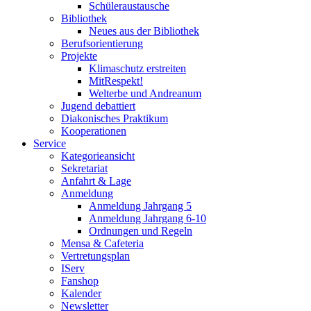
Schüleraustausche
Bibliothek
Neues aus der Bibliothek
Berufsorientierung
Projekte
Klimaschutz erstreiten
MitRespekt!
Welterbe und Andreanum
Jugend debattiert
Diakonisches Praktikum
Kooperationen
Service
Kategorieansicht
Sekretariat
Anfahrt & Lage
Anmeldung
Anmeldung Jahrgang 5
Anmeldung Jahrgang 6-10
Ordnungen und Regeln
Mensa & Cafeteria
Vertretungsplan
IServ
Fanshop
Kalender
Newsletter