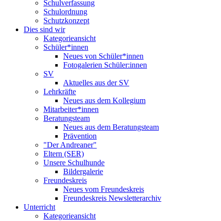
Schulverfassung
Schulordnung
Schutzkonzept
Dies sind wir
Kategorieansicht
Schüler*innen
Neues von Schüler*innen
Fotogalerien Schüler:innen
SV
Aktuelles aus der SV
Lehrkräfte
Neues aus dem Kollegium
Mitarbeiter*innen
Beratungsteam
Neues aus dem Beratungsteam
Prävention
"Der Andreaner"
Eltern (SER)
Unsere Schulhunde
Bildergalerie
Freundeskreis
Neues vom Freundeskreis
Freundeskreis Newsletterarchiv
Unterricht
Kategorieansicht