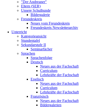
"Der Andreaner"
Eltern (SER)
Unsere Schulhunde
Bildergalerie
Freundeskreis
Neues vom Freundeskreis
Freundeskreis Newsletterarchiv
Unterricht
Kategorieansicht
Stundentafel
Sekundarstufe II
Seminarfächer
Sprachen
Sprachenfolge
Deutsch
Neues aus der Fachschaft
Curriculum
Lehrkräfte der Fachschaft
Englisch
Neues aus der Fachschaft
Curriculum
Lehrkräfte der Fachschaft
Französisch
Neues aus der Fachschaft
Bildergalerien