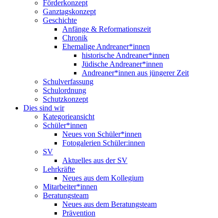
Förderkonzept
Ganztagskonzept
Geschichte
Anfänge & Reformationszeit
Chronik
Ehemalige Andreaner*innen
historische Andreaner*innen
Jüdische Andreaner*innen
Andreaner*innen aus jüngerer Zeit
Schulverfassung
Schulordnung
Schutzkonzept
Dies sind wir
Kategorieansicht
Schüler*innen
Neues von Schüler*innen
Fotogalerien Schüler:innen
SV
Aktuelles aus der SV
Lehrkräfte
Neues aus dem Kollegium
Mitarbeiter*innen
Beratungsteam
Neues aus dem Beratungsteam
Prävention