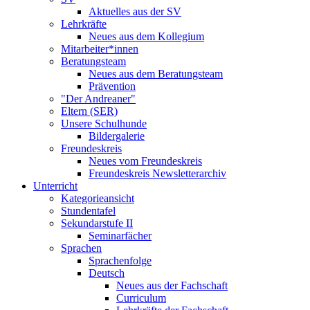
Aktuelles aus der SV
Lehrkräfte
Neues aus dem Kollegium
Mitarbeiter*innen
Beratungsteam
Neues aus dem Beratungsteam
Prävention
"Der Andreaner"
Eltern (SER)
Unsere Schulhunde
Bildergalerie
Freundeskreis
Neues vom Freundeskreis
Freundeskreis Newsletterarchiv
Unterricht
Kategorieansicht
Stundentafel
Sekundarstufe II
Seminarfächer
Sprachen
Sprachenfolge
Deutsch
Neues aus der Fachschaft
Curriculum