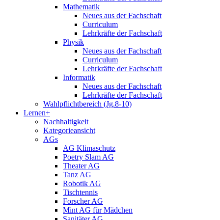
Mathematik
Neues aus der Fachschaft
Curriculum
Lehrkräfte der Fachschaft
Physik
Neues aus der Fachschaft
Curriculum
Lehrkräfte der Fachschaft
Informatik
Neues aus der Fachschaft
Lehrkräfte der Fachschaft
Wahlpflichtbereich (Jg.8-10)
Lernen+
Nachhaltigkeit
Kategorieansicht
AGs
AG Klimaschutz
Poetry Slam AG
Theater AG
Tanz AG
Robotik AG
Tischtennis
Forscher AG
Mint AG für Mädchen
Sanitäter AG