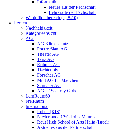
Informatik
Neues aus der Fachschaft
Lehrkräfte der Fachschaft
Wahlpflichtbereich (Jg.8-10)
Lernen+
Nachhaltigkeit
Kategorieansicht
AGs
AG Klimaschutz
Poetry Slam AG
Theater AG
Tanz AG
Robotik AG
Tischtennis
Forscher AG
Mint AG für Mädchen
Sanitäter AG
AG IT Security Girls
LernRaum60
FreiRaum
International
Indien (KIS)
Niederlande CSG Prins Maurits
Reut High School of Arts Haifa (Israel)
Aktuelles aus der Partnerschaft