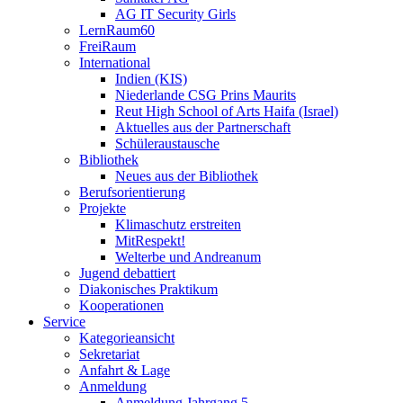
AG IT Security Girls
LernRaum60
FreiRaum
International
Indien (KIS)
Niederlande CSG Prins Maurits
Reut High School of Arts Haifa (Israel)
Aktuelles aus der Partnerschaft
Schüleraustausche
Bibliothek
Neues aus der Bibliothek
Berufsorientierung
Projekte
Klimaschutz erstreiten
MitRespekt!
Welterbe und Andreanum
Jugend debattiert
Diakonisches Praktikum
Kooperationen
Service
Kategorieansicht
Sekretariat
Anfahrt & Lage
Anmeldung
Anmeldung Jahrgang 5