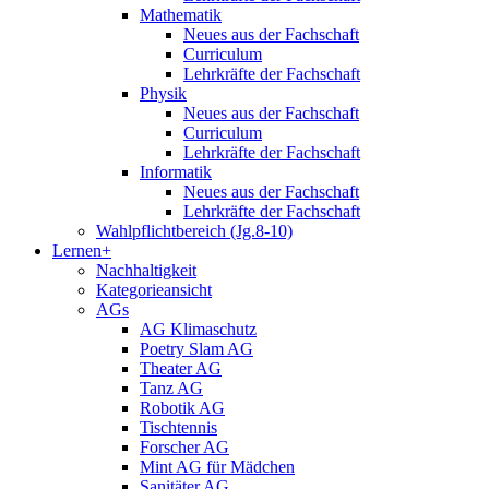
Mathematik
Neues aus der Fachschaft
Curriculum
Lehrkräfte der Fachschaft
Physik
Neues aus der Fachschaft
Curriculum
Lehrkräfte der Fachschaft
Informatik
Neues aus der Fachschaft
Lehrkräfte der Fachschaft
Wahlpflichtbereich (Jg.8-10)
Lernen+
Nachhaltigkeit
Kategorieansicht
AGs
AG Klimaschutz
Poetry Slam AG
Theater AG
Tanz AG
Robotik AG
Tischtennis
Forscher AG
Mint AG für Mädchen
Sanitäter AG