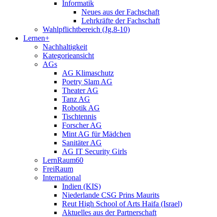
Informatik
Neues aus der Fachschaft
Lehrkräfte der Fachschaft
Wahlpflichtbereich (Jg.8-10)
Lernen+
Nachhaltigkeit
Kategorieansicht
AGs
AG Klimaschutz
Poetry Slam AG
Theater AG
Tanz AG
Robotik AG
Tischtennis
Forscher AG
Mint AG für Mädchen
Sanitäter AG
AG IT Security Girls
LernRaum60
FreiRaum
International
Indien (KIS)
Niederlande CSG Prins Maurits
Reut High School of Arts Haifa (Israel)
Aktuelles aus der Partnerschaft