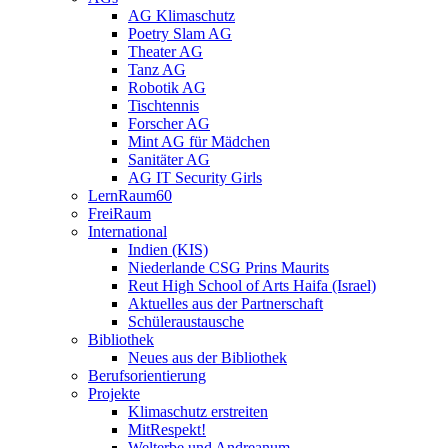
AG Klimaschutz
Poetry Slam AG
Theater AG
Tanz AG
Robotik AG
Tischtennis
Forscher AG
Mint AG für Mädchen
Sanitäter AG
AG IT Security Girls
LernRaum60
FreiRaum
International
Indien (KIS)
Niederlande CSG Prins Maurits
Reut High School of Arts Haifa (Israel)
Aktuelles aus der Partnerschaft
Schüleraustausche
Bibliothek
Neues aus der Bibliothek
Berufsorientierung
Projekte
Klimaschutz erstreiten
MitRespekt!
Welterbe und Andreanum