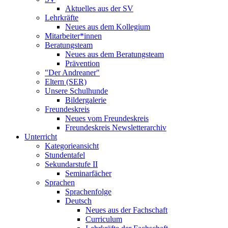
Aktuelles aus der SV
Lehrkräfte
Neues aus dem Kollegium
Mitarbeiter*innen
Beratungsteam
Neues aus dem Beratungsteam
Prävention
"Der Andreaner"
Eltern (SER)
Unsere Schulhunde
Bildergalerie
Freundeskreis
Neues vom Freundeskreis
Freundeskreis Newsletterarchiv
Unterricht
Kategorieansicht
Stundentafel
Sekundarstufe II
Seminarfächer
Sprachen
Sprachenfolge
Deutsch
Neues aus der Fachschaft
Curriculum