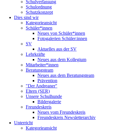
Schulverfassung
Schulordnung
Schutzkonzept
Dies sind wir
Kategorieansicht
Schüler*innen
Neues von Schüler*innen
Fotogalerien Schüler:innen
SV
Aktuelles aus der SV
Lehrkräfte
Neues aus dem Kollegium
Mitarbeiter*innen
Beratungsteam
Neues aus dem Beratungsteam
Prävention
"Der Andreaner"
Eltern (SER)
Unsere Schulhunde
Bildergalerie
Freundeskreis
Neues vom Freundeskreis
Freundeskreis Newsletterarchiv
Unterricht
Kategorieansicht