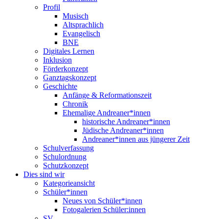
Profil
Musisch
Altsprachlich
Evangelisch
BNE
Digitales Lernen
Inklusion
Förderkonzept
Ganztagskonzept
Geschichte
Anfänge & Reformationszeit
Chronik
Ehemalige Andreaner*innen
historische Andreaner*innen
Jüdische Andreaner*innen
Andreaner*innen aus jüngerer Zeit
Schulverfassung
Schulordnung
Schutzkonzept
Dies sind wir
Kategorieansicht
Schüler*innen
Neues von Schüler*innen
Fotogalerien Schüler:innen
SV