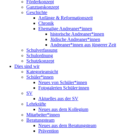
Förderkonzept
Ganztagskonzept
Geschichte
Anfänge & Reformationszeit
Chronik
Ehemalige Andreaner*innen
historische Andreaner*innen
Jüdische Andreaner*innen
Andreaner*innen aus jüngerer Zeit
Schulverfassung
Schulordnung
Schutzkonzept
Dies sind wir
Kategorieansicht
Schüler*innen
Neues von Schüler*innen
Fotogalerien Schüler:innen
SV
Aktuelles aus der SV
Lehrkräfte
Neues aus dem Kollegium
Mitarbeiter*innen
Beratungsteam
Neues aus dem Beratungsteam
Prävention