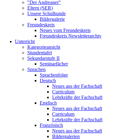
"Der Andreaner"
Eltern (SER)
Unsere Schulhunde
Bildergalerie
Freundeskreis
Neues vom Freundeskreis
Freundeskreis Newsletterarchiv
Unterricht
Kategorieansicht
Stundentafel
Sekundarstufe II
Seminarfächer
Sprachen
Sprachenfolge
Deutsch
Neues aus der Fachschaft
Curriculum
Lehrkräfte der Fachschaft
Englisch
Neues aus der Fachschaft
Curriculum
Lehrkräfte der Fachschaft
Französisch
Neues aus der Fachschaft
Bildergalerien