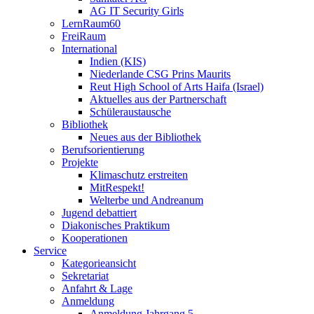
AG IT Security Girls
LernRaum60
FreiRaum
International
Indien (KIS)
Niederlande CSG Prins Maurits
Reut High School of Arts Haifa (Israel)
Aktuelles aus der Partnerschaft
Schüleraustausche
Bibliothek
Neues aus der Bibliothek
Berufsorientierung
Projekte
Klimaschutz erstreiten
MitRespekt!
Welterbe und Andreanum
Jugend debattiert
Diakonisches Praktikum
Kooperationen
Service
Kategorieansicht
Sekretariat
Anfahrt & Lage
Anmeldung
Anmeldung Jahrgang 5