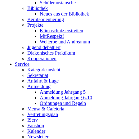
Schüleraustausche
Bibliothek
Neues aus der Bibliothek
Berufsorientierung
Projekte
Klimaschutz erstreiten
MitRespekt!
Welterbe und Andreanum
Jugend debattiert
Diakonisches Praktikum
Kooperationen
Service
Kategorieansicht
Sekretariat
Anfahrt & Lage
Anmeldung
Anmeldung Jahrgang 5
Anmeldung Jahrgang 6-10
Ordnungen und Regeln
Mensa & Cafeteria
Vertretungsplan
IServ
Fanshop
Kalender
Newsletter