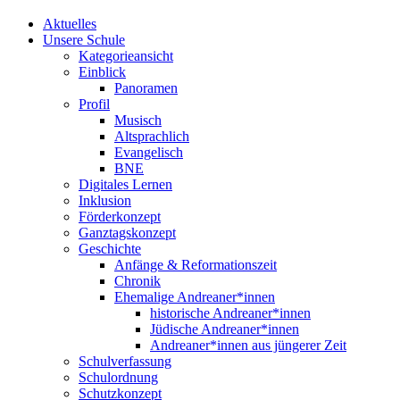
Aktuelles
Unsere Schule
Kategorieansicht
Einblick
Panoramen
Profil
Musisch
Altsprachlich
Evangelisch
BNE
Digitales Lernen
Inklusion
Förderkonzept
Ganztagskonzept
Geschichte
Anfänge & Reformationszeit
Chronik
Ehemalige Andreaner*innen
historische Andreaner*innen
Jüdische Andreaner*innen
Andreaner*innen aus jüngerer Zeit
Schulverfassung
Schulordnung
Schutzkonzept