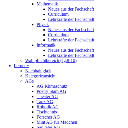
Mathematik
Neues aus der Fachschaft
Curriculum
Lehrkräfte der Fachschaft
Physik
Neues aus der Fachschaft
Curriculum
Lehrkräfte der Fachschaft
Informatik
Neues aus der Fachschaft
Lehrkräfte der Fachschaft
Wahlpflichtbereich (Jg.8-10)
Lernen+
Nachhaltigkeit
Kategorieansicht
AGs
AG Klimaschutz
Poetry Slam AG
Theater AG
Tanz AG
Robotik AG
Tischtennis
Forscher AG
Mint AG für Mädchen
Sanitäter AG