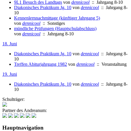
9L1 Besuch des Landtags
von
dennicool
:: Jahrgang 8-10
Diakonisches Praktikum Jg. 10
von
dennicool
:: Jahrgang 8-
10
Kennenlernnachmittage (künftiger Jahrgang 5)
von
dennicool
:: Sonstiges
mündliche Prüfungen (Hauptschulabschluss)
von
dennicool
:: Jahrgang 8-10
18. Juni
Diakonisches Praktikum Jg. 10
von
dennicool
:: Jahrgang 8-
10
Treffen Abiturjahrgang 1982
von
dennicool
:: Veranstaltung
19. Juni
Diakonisches Praktikum Jg. 10
von
dennicool
:: Jahrgang 8-
10
Schulträger:
Partner des Andreanum:
Hauptnavigation