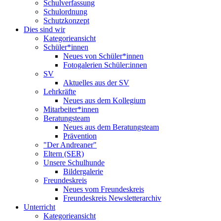
Schulverfassung
Schulordnung
Schutzkonzept
Dies sind wir
Kategorieansicht
Schüler*innen
Neues von Schüler*innen
Fotogalerien Schüler:innen
SV
Aktuelles aus der SV
Lehrkräfte
Neues aus dem Kollegium
Mitarbeiter*innen
Beratungsteam
Neues aus dem Beratungsteam
Prävention
"Der Andreaner"
Eltern (SER)
Unsere Schulhunde
Bildergalerie
Freundeskreis
Neues vom Freundeskreis
Freundeskreis Newsletterarchiv
Unterricht
Kategorieansicht