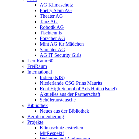
AG Klimaschutz
Poetry Slam AG
Theater AG
Tanz AG
Robotik AG
Tischtennis
Forscher AG
Mint AG für Mädchen
Sanitäter AG
AG IT Security Girls
LernRaum60
FreiRaum
International
Indien (KIS)
Niederlande CSG Prins Maurits
Reut High School of Arts Haifa (Israel)
Aktuelles aus der Partnerschaft
Schüleraustausche
Bibliothek
Neues aus der Bibliothek
Berufsorientierung
Projekte
Klimaschutz erstreiten
MitRespekt!
Welterbe und Andreanum