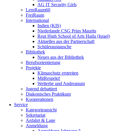
AG IT Security Girls
LernRaum60
FreiRaum
International
Indien (KIS)
Niederlande CSG Prins Maurits
Reut High School of Arts Haifa (Israel)
Aktuelles aus der Partnerschaft
Schüleraustausche
Bibliothek
Neues aus der Bibliothek
Berufsorientierung
Projekte
Klimaschutz erstreiten
MitRespekt!
Welterbe und Andreanum
Jugend debattiert
Diakonisches Praktikum
Kooperationen
Service
Kategorieansicht
Sekretariat
Anfahrt & Lage
Anmeldung
Anmeldung Jahrgang 5