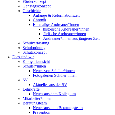
Förderkonzept
Ganztagskonzept
Geschichte
Anfänge & Reformationszeit
Chronik
Ehemalige Andreaner*innen
historische Andreaner*innen
Jüdische Andreaner*innen
Andreaner*innen aus jüngerer Zeit
Schulverfassung
Schulordnung
Schutzkonzept
Dies sind wir
Kategorieansicht
Schüler*innen
Neues von Schüler*innen
Fotogalerien Schüler:innen
SV
Aktuelles aus der SV
Lehrkräfte
Neues aus dem Kollegium
Mitarbeiter*innen
Beratungsteam
Neues aus dem Beratungsteam
Prävention