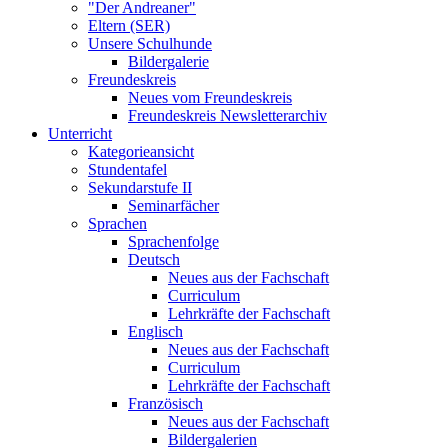
"Der Andreaner"
Eltern (SER)
Unsere Schulhunde
Bildergalerie
Freundeskreis
Neues vom Freundeskreis
Freundeskreis Newsletterarchiv
Unterricht
Kategorieansicht
Stundentafel
Sekundarstufe II
Seminarfächer
Sprachen
Sprachenfolge
Deutsch
Neues aus der Fachschaft
Curriculum
Lehrkräfte der Fachschaft
Englisch
Neues aus der Fachschaft
Curriculum
Lehrkräfte der Fachschaft
Französisch
Neues aus der Fachschaft
Bildergalerien