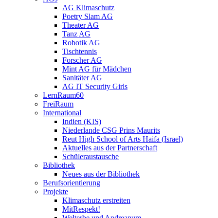
AG Klimaschutz
Poetry Slam AG
Theater AG
Tanz AG
Robotik AG
Tischtennis
Forscher AG
Mint AG für Mädchen
Sanitäter AG
AG IT Security Girls
LernRaum60
FreiRaum
International
Indien (KIS)
Niederlande CSG Prins Maurits
Reut High School of Arts Haifa (Israel)
Aktuelles aus der Partnerschaft
Schüleraustausche
Bibliothek
Neues aus der Bibliothek
Berufsorientierung
Projekte
Klimaschutz erstreiten
MitRespekt!
Welterbe und Andreanum