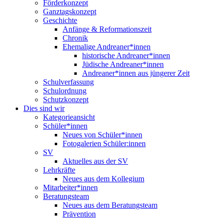
Förderkonzept
Ganztagskonzept
Geschichte
Anfänge & Reformationszeit
Chronik
Ehemalige Andreaner*innen
historische Andreaner*innen
Jüdische Andreaner*innen
Andreaner*innen aus jüngerer Zeit
Schulverfassung
Schulordnung
Schutzkonzept
Dies sind wir
Kategorieansicht
Schüler*innen
Neues von Schüler*innen
Fotogalerien Schüler:innen
SV
Aktuelles aus der SV
Lehrkräfte
Neues aus dem Kollegium
Mitarbeiter*innen
Beratungsteam
Neues aus dem Beratungsteam
Prävention