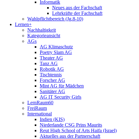
Informatik
Neues aus der Fachschaft
Lehrkräfte der Fachschaft
Wahlpflichtbereich (Jg.8-10)
Lernen+
Nachhaltigkeit
Kategorieansicht
AGs
AG Klimaschutz
Poetry Slam AG
Theater AG
Tanz AG
Robotik AG
Tischtennis
Forscher AG
Mint AG für Mädchen
Sanitäter AG
AG IT Security Girls
LernRaum60
FreiRaum
International
Indien (KIS)
Niederlande CSG Prins Maurits
Reut High School of Arts Haifa (Israel)
Aktuelles aus der Partnerschaft