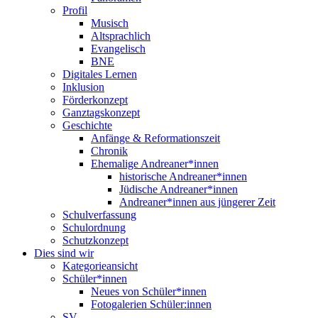
Profil
Musisch
Altsprachlich
Evangelisch
BNE
Digitales Lernen
Inklusion
Förderkonzept
Ganztagskonzept
Geschichte
Anfänge & Reformationszeit
Chronik
Ehemalige Andreaner*innen
historische Andreaner*innen
Jüdische Andreaner*innen
Andreaner*innen aus jüngerer Zeit
Schulverfassung
Schulordnung
Schutzkonzept
Dies sind wir
Kategorieansicht
Schüler*innen
Neues von Schüler*innen
Fotogalerien Schüler:innen
SV