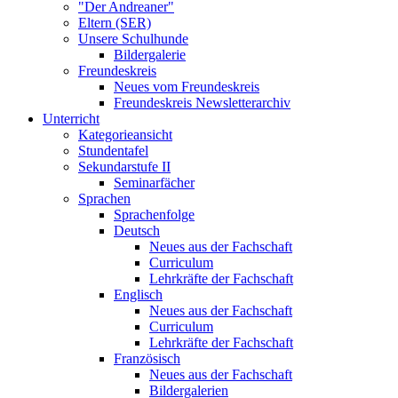
"Der Andreaner"
Eltern (SER)
Unsere Schulhunde
Bildergalerie
Freundeskreis
Neues vom Freundeskreis
Freundeskreis Newsletterarchiv
Unterricht
Kategorieansicht
Stundentafel
Sekundarstufe II
Seminarfächer
Sprachen
Sprachenfolge
Deutsch
Neues aus der Fachschaft
Curriculum
Lehrkräfte der Fachschaft
Englisch
Neues aus der Fachschaft
Curriculum
Lehrkräfte der Fachschaft
Französisch
Neues aus der Fachschaft
Bildergalerien