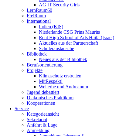
AG IT Security Girls
LernRaum60
FreiRaum
International
Indien (KIS)
Niederlande CSG Prins Maurits
Reut High School of Arts Haifa (Israel)
Aktuelles aus der Partnerschaft
Schüleraustausche
Bibliothek
Neues aus der Bibliothek
Berufsorientierung
Projekte
Klimaschutz erstreiten
MitRespekt!
Welterbe und Andreanum
Jugend debattiert
Diakonisches Praktikum
Kooperationen
Service
Kategorieansicht
Sekretariat
Anfahrt & Lage
Anmeldung
Anmeldung Jahrgang 5