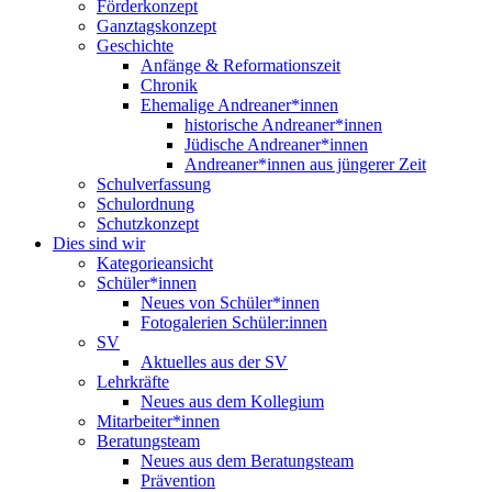
Förderkonzept
Ganztagskonzept
Geschichte
Anfänge & Reformationszeit
Chronik
Ehemalige Andreaner*innen
historische Andreaner*innen
Jüdische Andreaner*innen
Andreaner*innen aus jüngerer Zeit
Schulverfassung
Schulordnung
Schutzkonzept
Dies sind wir
Kategorieansicht
Schüler*innen
Neues von Schüler*innen
Fotogalerien Schüler:innen
SV
Aktuelles aus der SV
Lehrkräfte
Neues aus dem Kollegium
Mitarbeiter*innen
Beratungsteam
Neues aus dem Beratungsteam
Prävention