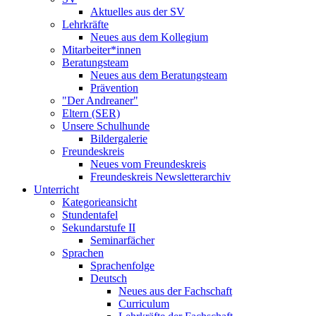
Aktuelles aus der SV
Lehrkräfte
Neues aus dem Kollegium
Mitarbeiter*innen
Beratungsteam
Neues aus dem Beratungsteam
Prävention
"Der Andreaner"
Eltern (SER)
Unsere Schulhunde
Bildergalerie
Freundeskreis
Neues vom Freundeskreis
Freundeskreis Newsletterarchiv
Unterricht
Kategorieansicht
Stundentafel
Sekundarstufe II
Seminarfächer
Sprachen
Sprachenfolge
Deutsch
Neues aus der Fachschaft
Curriculum