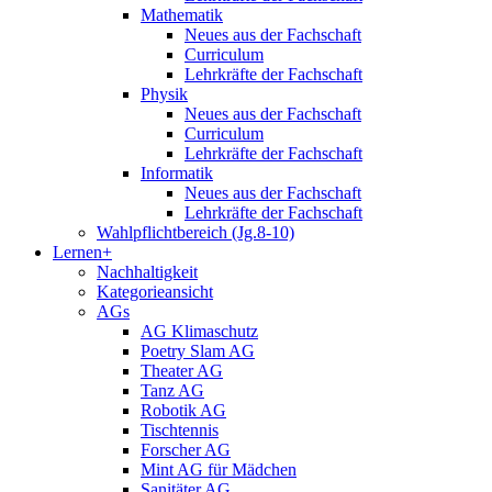
Mathematik
Neues aus der Fachschaft
Curriculum
Lehrkräfte der Fachschaft
Physik
Neues aus der Fachschaft
Curriculum
Lehrkräfte der Fachschaft
Informatik
Neues aus der Fachschaft
Lehrkräfte der Fachschaft
Wahlpflichtbereich (Jg.8-10)
Lernen+
Nachhaltigkeit
Kategorieansicht
AGs
AG Klimaschutz
Poetry Slam AG
Theater AG
Tanz AG
Robotik AG
Tischtennis
Forscher AG
Mint AG für Mädchen
Sanitäter AG