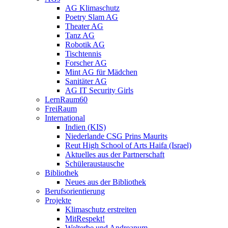
AG Klimaschutz
Poetry Slam AG
Theater AG
Tanz AG
Robotik AG
Tischtennis
Forscher AG
Mint AG für Mädchen
Sanitäter AG
AG IT Security Girls
LernRaum60
FreiRaum
International
Indien (KIS)
Niederlande CSG Prins Maurits
Reut High School of Arts Haifa (Israel)
Aktuelles aus der Partnerschaft
Schüleraustausche
Bibliothek
Neues aus der Bibliothek
Berufsorientierung
Projekte
Klimaschutz erstreiten
MitRespekt!
Welterbe und Andreanum