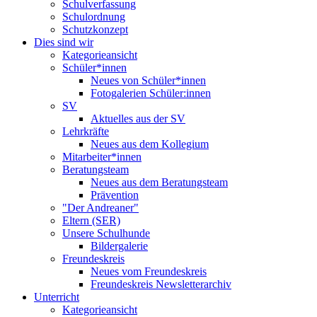
Schulverfassung
Schulordnung
Schutzkonzept
Dies sind wir
Kategorieansicht
Schüler*innen
Neues von Schüler*innen
Fotogalerien Schüler:innen
SV
Aktuelles aus der SV
Lehrkräfte
Neues aus dem Kollegium
Mitarbeiter*innen
Beratungsteam
Neues aus dem Beratungsteam
Prävention
"Der Andreaner"
Eltern (SER)
Unsere Schulhunde
Bildergalerie
Freundeskreis
Neues vom Freundeskreis
Freundeskreis Newsletterarchiv
Unterricht
Kategorieansicht