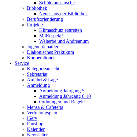
Schüleraustausche
Bibliothek
Neues aus der Bibliothek
Berufsorientierung
Projekte
Klimaschutz erstreiten
MitRespekt!
Welterbe und Andreanum
Jugend debattiert
Diakonisches Praktikum
Kooperationen
Service
Kategorieansicht
Sekretariat
Anfahrt & Lage
Anmeldung
Anmeldung Jahrgang 5
Anmeldung Jahrgang 6-10
Ordnungen und Regeln
Mensa & Cafeteria
Vertretungsplan
IServ
Fanshop
Kalender
Newsletter