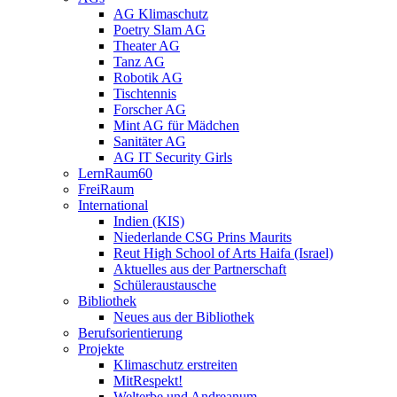
AG Klimaschutz
Poetry Slam AG
Theater AG
Tanz AG
Robotik AG
Tischtennis
Forscher AG
Mint AG für Mädchen
Sanitäter AG
AG IT Security Girls
LernRaum60
FreiRaum
International
Indien (KIS)
Niederlande CSG Prins Maurits
Reut High School of Arts Haifa (Israel)
Aktuelles aus der Partnerschaft
Schüleraustausche
Bibliothek
Neues aus der Bibliothek
Berufsorientierung
Projekte
Klimaschutz erstreiten
MitRespekt!
Welterbe und Andreanum