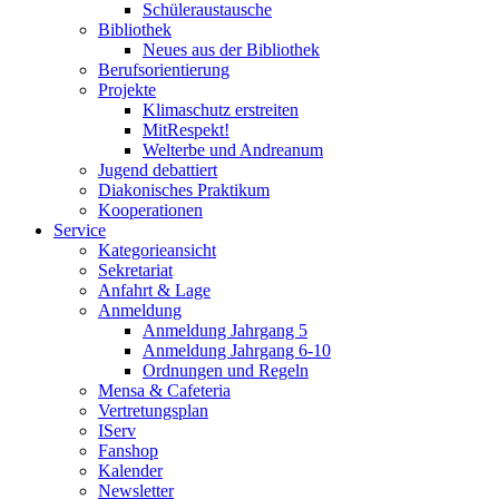
Schüleraustausche
Bibliothek
Neues aus der Bibliothek
Berufsorientierung
Projekte
Klimaschutz erstreiten
MitRespekt!
Welterbe und Andreanum
Jugend debattiert
Diakonisches Praktikum
Kooperationen
Service
Kategorieansicht
Sekretariat
Anfahrt & Lage
Anmeldung
Anmeldung Jahrgang 5
Anmeldung Jahrgang 6-10
Ordnungen und Regeln
Mensa & Cafeteria
Vertretungsplan
IServ
Fanshop
Kalender
Newsletter