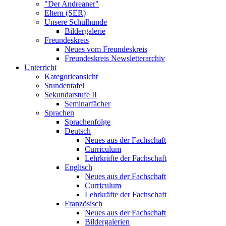
"Der Andreaner"
Eltern (SER)
Unsere Schulhunde
Bildergalerie
Freundeskreis
Neues vom Freundeskreis
Freundeskreis Newsletterarchiv
Unterricht
Kategorieansicht
Stundentafel
Sekundarstufe II
Seminarfächer
Sprachen
Sprachenfolge
Deutsch
Neues aus der Fachschaft
Curriculum
Lehrkräfte der Fachschaft
Englisch
Neues aus der Fachschaft
Curriculum
Lehrkräfte der Fachschaft
Französisch
Neues aus der Fachschaft
Bildergalerien