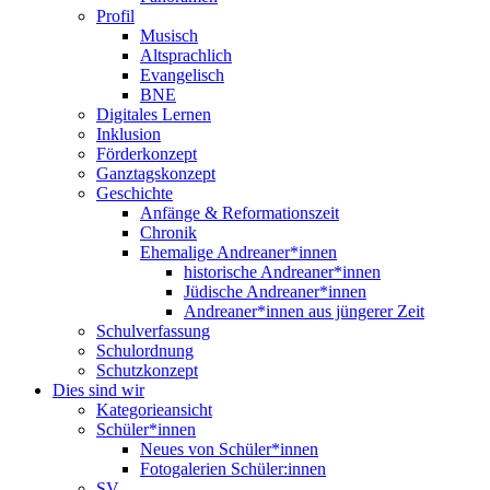
Profil
Musisch
Altsprachlich
Evangelisch
BNE
Digitales Lernen
Inklusion
Förderkonzept
Ganztagskonzept
Geschichte
Anfänge & Reformationszeit
Chronik
Ehemalige Andreaner*innen
historische Andreaner*innen
Jüdische Andreaner*innen
Andreaner*innen aus jüngerer Zeit
Schulverfassung
Schulordnung
Schutzkonzept
Dies sind wir
Kategorieansicht
Schüler*innen
Neues von Schüler*innen
Fotogalerien Schüler:innen
SV