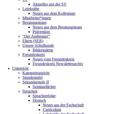
Aktuelles aus der SV
Lehrkräfte
Neues aus dem Kollegium
Mitarbeiter*innen
Beratungsteam
Neues aus dem Beratungsteam
Prävention
"Der Andreaner"
Eltern (SER)
Unsere Schulhunde
Bildergalerie
Freundeskreis
Neues vom Freundeskreis
Freundeskreis Newsletterarchiv
Unterricht
Kategorieansicht
Stundentafel
Sekundarstufe II
Seminarfächer
Sprachen
Sprachenfolge
Deutsch
Neues aus der Fachschaft
Curriculum