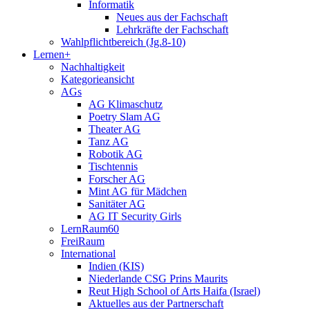
Informatik
Neues aus der Fachschaft
Lehrkräfte der Fachschaft
Wahlpflichtbereich (Jg.8-10)
Lernen+
Nachhaltigkeit
Kategorieansicht
AGs
AG Klimaschutz
Poetry Slam AG
Theater AG
Tanz AG
Robotik AG
Tischtennis
Forscher AG
Mint AG für Mädchen
Sanitäter AG
AG IT Security Girls
LernRaum60
FreiRaum
International
Indien (KIS)
Niederlande CSG Prins Maurits
Reut High School of Arts Haifa (Israel)
Aktuelles aus der Partnerschaft