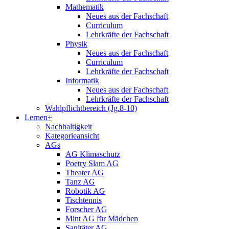
Mathematik
Neues aus der Fachschaft
Curriculum
Lehrkräfte der Fachschaft
Physik
Neues aus der Fachschaft
Curriculum
Lehrkräfte der Fachschaft
Informatik
Neues aus der Fachschaft
Lehrkräfte der Fachschaft
Wahlpflichtbereich (Jg.8-10)
Lernen+
Nachhaltigkeit
Kategorieansicht
AGs
AG Klimaschutz
Poetry Slam AG
Theater AG
Tanz AG
Robotik AG
Tischtennis
Forscher AG
Mint AG für Mädchen
Sanitäter AG