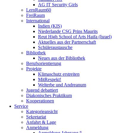
AG IT Security Girls
LernRaum60
FreiRaum
International
Indien (KIS)
Niederlande CSG Prins Maurits
Reut High School of Arts Haifa (Israel)
Aktuelles aus der Partnerschaft
Schüleraustausche
Bibliothek
Neues aus der Bibliothek
Berufsorientierung
Projekte
Klimaschutz erstreiten
MitRespekt!
Welterbe und Andreanum
Jugend debattiert
Diakonisches Praktikum
Kooperationen
Service
Kategorieansicht
Sekretariat
Anfahrt & Lage
Anmeldung
Anmeldung Jahrgang 5