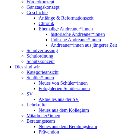
Förderkonzept
Ganztagskonzept
Geschichte
Anfänge & Reformationszeit
Chronik
Ehemalige Andreaner*innen
historische Andreaner*innen
Jüdische Andreaner*innen
Andreaner*innen aus jüngerer Zeit
Schulverfassung
Schulordnung
Schutzkonzept
Dies sind wir
Kategorieansicht
Schüler*innen
Neues von Schüler*innen
Fotogalerien Schüler:innen
SV
Aktuelles aus der SV
Lehrkräfte
Neues aus dem Kollegium
Mitarbeiter*innen
Beratungsteam
Neues aus dem Beratungsteam
Prävention