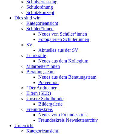
Schulverfassung
Schulordnung
Schutzkonzept
Dies sind wir
Kategorieansicht
Schüler*innen
Neues von Schüler*innen
Fotogalerien Schüler:innen
SV
Aktuelles aus der SV
Lehrkräfte
Neues aus dem Kollegium
Mitarbeiter*innen
Beratungsteam
Neues aus dem Beratungsteam
Prävention
"Der Andreaner"
Eltern (SER)
Unsere Schulhunde
Bildergalerie
Freundeskreis
Neues vom Freundeskreis
Freundeskreis Newsletterarchiv
Unterricht
Kategorieansicht