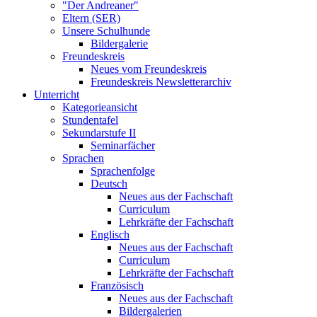
"Der Andreaner"
Eltern (SER)
Unsere Schulhunde
Bildergalerie
Freundeskreis
Neues vom Freundeskreis
Freundeskreis Newsletterarchiv
Unterricht
Kategorieansicht
Stundentafel
Sekundarstufe II
Seminarfächer
Sprachen
Sprachenfolge
Deutsch
Neues aus der Fachschaft
Curriculum
Lehrkräfte der Fachschaft
Englisch
Neues aus der Fachschaft
Curriculum
Lehrkräfte der Fachschaft
Französisch
Neues aus der Fachschaft
Bildergalerien