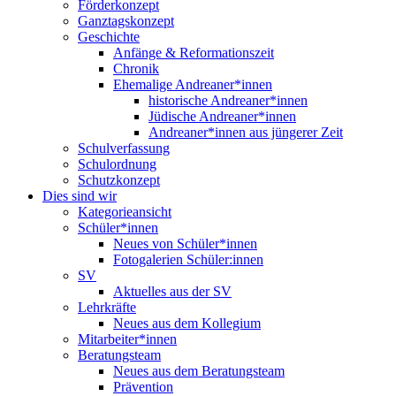
Förderkonzept
Ganztagskonzept
Geschichte
Anfänge & Reformationszeit
Chronik
Ehemalige Andreaner*innen
historische Andreaner*innen
Jüdische Andreaner*innen
Andreaner*innen aus jüngerer Zeit
Schulverfassung
Schulordnung
Schutzkonzept
Dies sind wir
Kategorieansicht
Schüler*innen
Neues von Schüler*innen
Fotogalerien Schüler:innen
SV
Aktuelles aus der SV
Lehrkräfte
Neues aus dem Kollegium
Mitarbeiter*innen
Beratungsteam
Neues aus dem Beratungsteam
Prävention