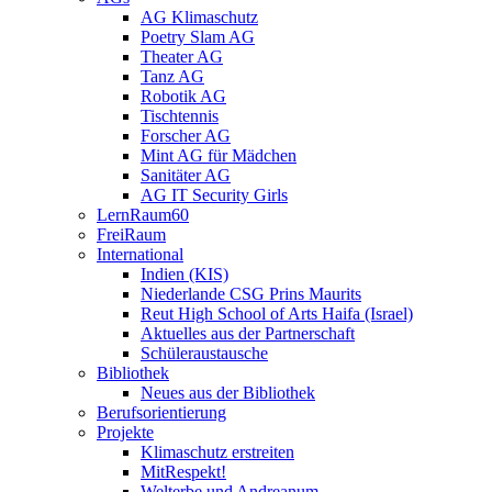
AG Klimaschutz
Poetry Slam AG
Theater AG
Tanz AG
Robotik AG
Tischtennis
Forscher AG
Mint AG für Mädchen
Sanitäter AG
AG IT Security Girls
LernRaum60
FreiRaum
International
Indien (KIS)
Niederlande CSG Prins Maurits
Reut High School of Arts Haifa (Israel)
Aktuelles aus der Partnerschaft
Schüleraustausche
Bibliothek
Neues aus der Bibliothek
Berufsorientierung
Projekte
Klimaschutz erstreiten
MitRespekt!
Welterbe und Andreanum