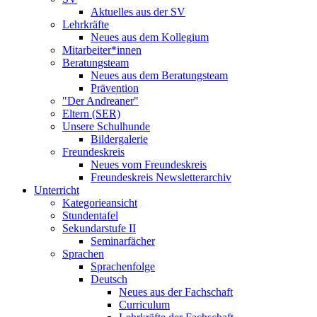
Aktuelles aus der SV
Lehrkräfte
Neues aus dem Kollegium
Mitarbeiter*innen
Beratungsteam
Neues aus dem Beratungsteam
Prävention
"Der Andreaner"
Eltern (SER)
Unsere Schulhunde
Bildergalerie
Freundeskreis
Neues vom Freundeskreis
Freundeskreis Newsletterarchiv
Unterricht
Kategorieansicht
Stundentafel
Sekundarstufe II
Seminarfächer
Sprachen
Sprachenfolge
Deutsch
Neues aus der Fachschaft
Curriculum