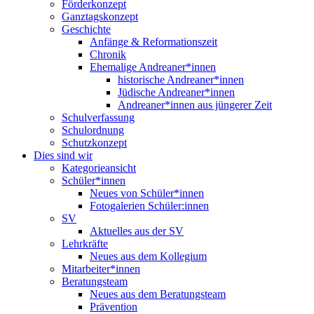
Förderkonzept
Ganztagskonzept
Geschichte
Anfänge & Reformationszeit
Chronik
Ehemalige Andreaner*innen
historische Andreaner*innen
Jüdische Andreaner*innen
Andreaner*innen aus jüngerer Zeit
Schulverfassung
Schulordnung
Schutzkonzept
Dies sind wir
Kategorieansicht
Schüler*innen
Neues von Schüler*innen
Fotogalerien Schüler:innen
SV
Aktuelles aus der SV
Lehrkräfte
Neues aus dem Kollegium
Mitarbeiter*innen
Beratungsteam
Neues aus dem Beratungsteam
Prävention