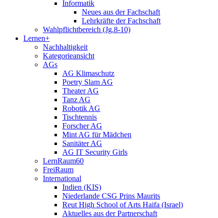
Informatik
Neues aus der Fachschaft
Lehrkräfte der Fachschaft
Wahlpflichtbereich (Jg.8-10)
Lernen+
Nachhaltigkeit
Kategorieansicht
AGs
AG Klimaschutz
Poetry Slam AG
Theater AG
Tanz AG
Robotik AG
Tischtennis
Forscher AG
Mint AG für Mädchen
Sanitäter AG
AG IT Security Girls
LernRaum60
FreiRaum
International
Indien (KIS)
Niederlande CSG Prins Maurits
Reut High School of Arts Haifa (Israel)
Aktuelles aus der Partnerschaft