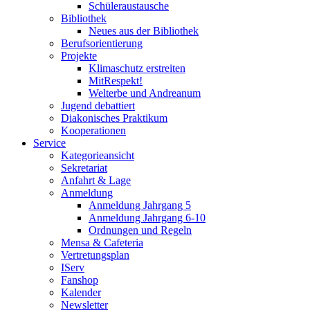
Schüleraustausche
Bibliothek
Neues aus der Bibliothek
Berufsorientierung
Projekte
Klimaschutz erstreiten
MitRespekt!
Welterbe und Andreanum
Jugend debattiert
Diakonisches Praktikum
Kooperationen
Service
Kategorieansicht
Sekretariat
Anfahrt & Lage
Anmeldung
Anmeldung Jahrgang 5
Anmeldung Jahrgang 6-10
Ordnungen und Regeln
Mensa & Cafeteria
Vertretungsplan
IServ
Fanshop
Kalender
Newsletter