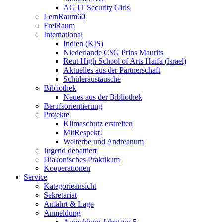
AG IT Security Girls
LernRaum60
FreiRaum
International
Indien (KIS)
Niederlande CSG Prins Maurits
Reut High School of Arts Haifa (Israel)
Aktuelles aus der Partnerschaft
Schüleraustausche
Bibliothek
Neues aus der Bibliothek
Berufsorientierung
Projekte
Klimaschutz erstreiten
MitRespekt!
Welterbe und Andreanum
Jugend debattiert
Diakonisches Praktikum
Kooperationen
Service
Kategorieansicht
Sekretariat
Anfahrt & Lage
Anmeldung
Anmeldung Jahrgang 5