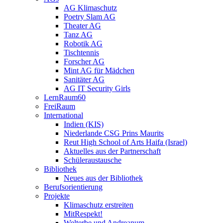
AG Klimaschutz
Poetry Slam AG
Theater AG
Tanz AG
Robotik AG
Tischtennis
Forscher AG
Mint AG für Mädchen
Sanitäter AG
AG IT Security Girls
LernRaum60
FreiRaum
International
Indien (KIS)
Niederlande CSG Prins Maurits
Reut High School of Arts Haifa (Israel)
Aktuelles aus der Partnerschaft
Schüleraustausche
Bibliothek
Neues aus der Bibliothek
Berufsorientierung
Projekte
Klimaschutz erstreiten
MitRespekt!
Welterbe und Andreanum