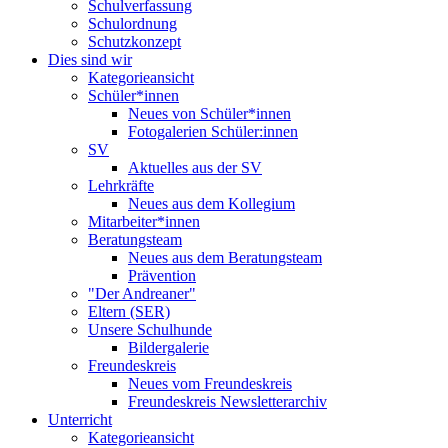
Schulverfassung
Schulordnung
Schutzkonzept
Dies sind wir
Kategorieansicht
Schüler*innen
Neues von Schüler*innen
Fotogalerien Schüler:innen
SV
Aktuelles aus der SV
Lehrkräfte
Neues aus dem Kollegium
Mitarbeiter*innen
Beratungsteam
Neues aus dem Beratungsteam
Prävention
"Der Andreaner"
Eltern (SER)
Unsere Schulhunde
Bildergalerie
Freundeskreis
Neues vom Freundeskreis
Freundeskreis Newsletterarchiv
Unterricht
Kategorieansicht