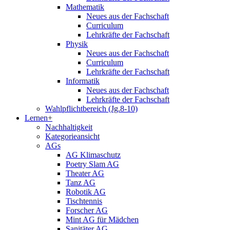
Mathematik
Neues aus der Fachschaft
Curriculum
Lehrkräfte der Fachschaft
Physik
Neues aus der Fachschaft
Curriculum
Lehrkräfte der Fachschaft
Informatik
Neues aus der Fachschaft
Lehrkräfte der Fachschaft
Wahlpflichtbereich (Jg.8-10)
Lernen+
Nachhaltigkeit
Kategorieansicht
AGs
AG Klimaschutz
Poetry Slam AG
Theater AG
Tanz AG
Robotik AG
Tischtennis
Forscher AG
Mint AG für Mädchen
Sanitäter AG