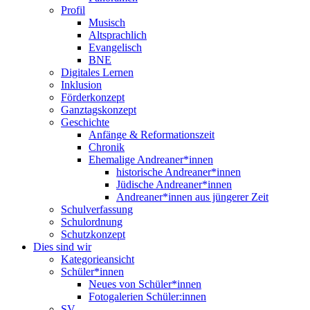
Profil
Musisch
Altsprachlich
Evangelisch
BNE
Digitales Lernen
Inklusion
Förderkonzept
Ganztagskonzept
Geschichte
Anfänge & Reformationszeit
Chronik
Ehemalige Andreaner*innen
historische Andreaner*innen
Jüdische Andreaner*innen
Andreaner*innen aus jüngerer Zeit
Schulverfassung
Schulordnung
Schutzkonzept
Dies sind wir
Kategorieansicht
Schüler*innen
Neues von Schüler*innen
Fotogalerien Schüler:innen
SV