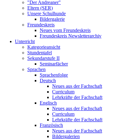
"Der Andreaner"
Eltern (SER)
Unsere Schulhunde
Bildergalerie
Freundeskreis
Neues vom Freundeskreis
Freundeskreis Newsletterarchiv
Unterricht
Kategorieansicht
Stundentafel
Sekundarstufe II
Seminarfächer
Sprachen
Sprachenfolge
Deutsch
Neues aus der Fachschaft
Curriculum
Lehrkräfte der Fachschaft
Englisch
Neues aus der Fachschaft
Curriculum
Lehrkräfte der Fachschaft
Französisch
Neues aus der Fachschaft
Bildergalerien