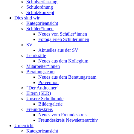
Schulverfassung
Schulordnung
Schutzkonzept
Dies sind wir
Kategorieansicht
Schüler*innen
Neues von Schüler*innen
Fotogalerien Schüler:innen
SV
Aktuelles aus der SV
Lehrkräfte
Neues aus dem Kollegium
Mitarbeiter*innen
Beratungsteam
Neues aus dem Beratungsteam
Prävention
"Der Andreaner"
Eltern (SER)
Unsere Schulhunde
Bildergalerie
Freundeskreis
Neues vom Freundeskreis
Freundeskreis Newsletterarchiv
Unterricht
Kategorieansicht