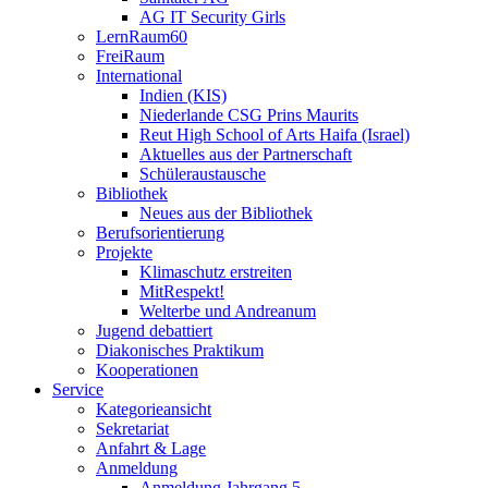
AG IT Security Girls
LernRaum60
FreiRaum
International
Indien (KIS)
Niederlande CSG Prins Maurits
Reut High School of Arts Haifa (Israel)
Aktuelles aus der Partnerschaft
Schüleraustausche
Bibliothek
Neues aus der Bibliothek
Berufsorientierung
Projekte
Klimaschutz erstreiten
MitRespekt!
Welterbe und Andreanum
Jugend debattiert
Diakonisches Praktikum
Kooperationen
Service
Kategorieansicht
Sekretariat
Anfahrt & Lage
Anmeldung
Anmeldung Jahrgang 5