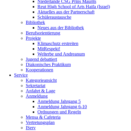
Niederlande CSG Prins Maurits
Reut High School of Arts Haifa (Israel)
Aktuelles aus der Partnerschaft
Schüleraustausche
Bibliothek
Neues aus der Bibliothek
Berufsorientierung
Projekte
Klimaschutz erstreiten
MitRespekt!
Welterbe und Andreanum
Jugend debattiert
Diakonisches Praktikum
Kooperationen
Service
Kategorieansicht
Sekretariat
Anfahrt & Lage
Anmeldung
Anmeldung Jahrgang 5
Anmeldung Jahrgang 6-10
Ordnungen und Regeln
Mensa & Cafeteria
Vertretungsplan
IServ