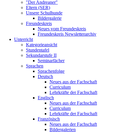
"Der Andreaner"
Eltern (SER)
Unsere Schulhunde
Bildergalerie
Freundeskreis
Neues vom Freundeskreis
Freundeskreis Newsletterarchiv
Unterricht
Kategorieansicht
Stundentafel
Sekundarstufe II
Seminarfächer
Sprachen
Sprachenfolge
Deutsch
Neues aus der Fachschaft
Curriculum
Lehrkräfte der Fachschaft
Englisch
Neues aus der Fachschaft
Curriculum
Lehrkräfte der Fachschaft
Französisch
Neues aus der Fachschaft
Bildergalerien