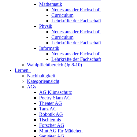
Mathematik
Neues aus der Fachschaft
Curriculum
Lehrkräfte der Fachschaft
Physik
Neues aus der Fachschaft
Curriculum
Lehrkräfte der Fachschaft
Informatik
Neues aus der Fachschaft
Lehrkräfte der Fachschaft
Wahlpflichtbereich (Jg.8-10)
Lernen+
Nachhaltigkeit
Kategorieansicht
AGs
AG Klimaschutz
Poetry Slam AG
Theater AG
Tanz AG
Robotik AG
Tischtennis
Forscher AG
Mint AG für Mädchen
Sanitäter AG