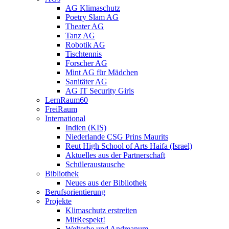
AG Klimaschutz
Poetry Slam AG
Theater AG
Tanz AG
Robotik AG
Tischtennis
Forscher AG
Mint AG für Mädchen
Sanitäter AG
AG IT Security Girls
LernRaum60
FreiRaum
International
Indien (KIS)
Niederlande CSG Prins Maurits
Reut High School of Arts Haifa (Israel)
Aktuelles aus der Partnerschaft
Schüleraustausche
Bibliothek
Neues aus der Bibliothek
Berufsorientierung
Projekte
Klimaschutz erstreiten
MitRespekt!
Welterbe und Andreanum