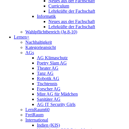
Neues aus der Fachschaft
Curriculum
Lehrkräfte der Fachschaft
Informatik
Neues aus der Fachschaft
Lehrkräfte der Fachschaft
Wahlpflichtbereich (Jg.8-10)
Lernen+
Nachhaltigkeit
Kategorieansicht
AGs
AG Klimaschutz
Poetry Slam AG
Theater AG
Tanz AG
Robotik AG
Tischtennis
Forscher AG
Mint AG für Mädchen
Sanitäter AG
AG IT Security Girls
LernRaum60
FreiRaum
International
Indien (KIS)