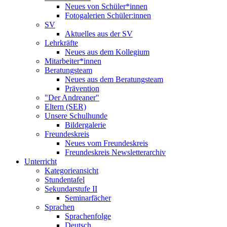
Neues von Schüler*innen
Fotogalerien Schüler:innen
SV
Aktuelles aus der SV
Lehrkräfte
Neues aus dem Kollegium
Mitarbeiter*innen
Beratungsteam
Neues aus dem Beratungsteam
Prävention
"Der Andreaner"
Eltern (SER)
Unsere Schulhunde
Bildergalerie
Freundeskreis
Neues vom Freundeskreis
Freundeskreis Newsletterarchiv
Unterricht
Kategorieansicht
Stundentafel
Sekundarstufe II
Seminarfächer
Sprachen
Sprachenfolge
Deutsch