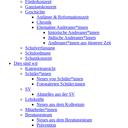
Förderkonzept
Ganztagskonzept
Geschichte
Anfänge & Reformationszeit
Chronik
Ehemalige Andreaner*innen
historische Andreaner*innen
Jüdische Andreaner*innen
Andreaner*innen aus jüngerer Zeit
Schulverfassung
Schulordnung
Schutzkonzept
Dies sind wir
Kategorieansicht
Schüler*innen
Neues von Schüler*innen
Fotogalerien Schüler:innen
SV
Aktuelles aus der SV
Lehrkräfte
Neues aus dem Kollegium
Mitarbeiter*innen
Beratungsteam
Neues aus dem Beratungsteam
Prävention