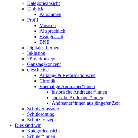
Kategorieansicht
Einblick
Panoramen
Profil
Musisch
Altsprachlich
Evangelisch
BNE
Digitales Lernen
Inklusion
Förderkonzept
Ganztagskonzept
Geschichte
Anfänge & Reformationszeit
Chronik
Ehemalige Andreaner*innen
historische Andreaner*innen
Jüdische Andreaner*innen
Andreaner*innen aus jüngerer Zeit
Schulverfassung
Schulordnung
Schutzkonzept
Dies sind wir
Kategorieansicht
Schüler*innen