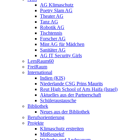
AG Klimaschutz
Poetry Slam AG
Theater AG
Tanz AG
Robotik AG
Tischtennis
Forscher AG
Mint AG für Mädchen
Sanitäter AG
AG IT Security Girls
LernRaum60
FreiRaum
International
Indien (KIS)
Niederlande CSG Prins Maurits
Reut High School of Arts Haifa (Israel)
Aktuelles aus der Partnerschaft
Schüleraustausche
Bibliothek
Neues aus der Bibliothek
Berufsorientierung
Projekte
Klimaschutz erstreiten
MitRespekt!
Welterbe und Andreanum