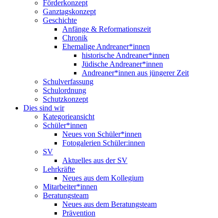
Förderkonzept
Ganztagskonzept
Geschichte
Anfänge & Reformationszeit
Chronik
Ehemalige Andreaner*innen
historische Andreaner*innen
Jüdische Andreaner*innen
Andreaner*innen aus jüngerer Zeit
Schulverfassung
Schulordnung
Schutzkonzept
Dies sind wir
Kategorieansicht
Schüler*innen
Neues von Schüler*innen
Fotogalerien Schüler:innen
SV
Aktuelles aus der SV
Lehrkräfte
Neues aus dem Kollegium
Mitarbeiter*innen
Beratungsteam
Neues aus dem Beratungsteam
Prävention