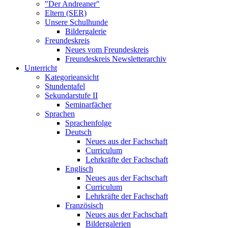
"Der Andreaner"
Eltern (SER)
Unsere Schulhunde
Bildergalerie
Freundeskreis
Neues vom Freundeskreis
Freundeskreis Newsletterarchiv
Unterricht
Kategorieansicht
Stundentafel
Sekundarstufe II
Seminarfächer
Sprachen
Sprachenfolge
Deutsch
Neues aus der Fachschaft
Curriculum
Lehrkräfte der Fachschaft
Englisch
Neues aus der Fachschaft
Curriculum
Lehrkräfte der Fachschaft
Französisch
Neues aus der Fachschaft
Bildergalerien