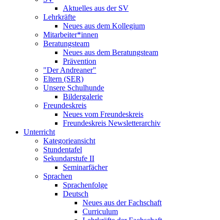
Aktuelles aus der SV
Lehrkräfte
Neues aus dem Kollegium
Mitarbeiter*innen
Beratungsteam
Neues aus dem Beratungsteam
Prävention
"Der Andreaner"
Eltern (SER)
Unsere Schulhunde
Bildergalerie
Freundeskreis
Neues vom Freundeskreis
Freundeskreis Newsletterarchiv
Unterricht
Kategorieansicht
Stundentafel
Sekundarstufe II
Seminarfächer
Sprachen
Sprachenfolge
Deutsch
Neues aus der Fachschaft
Curriculum