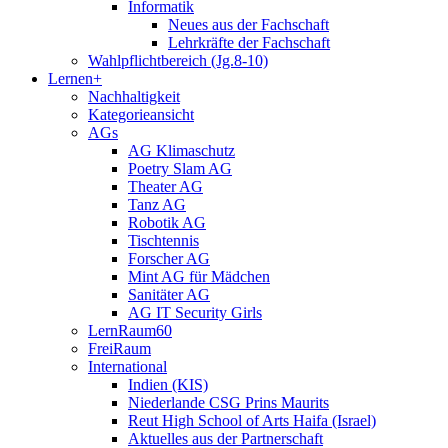
Informatik
Neues aus der Fachschaft
Lehrkräfte der Fachschaft
Wahlpflichtbereich (Jg.8-10)
Lernen+
Nachhaltigkeit
Kategorieansicht
AGs
AG Klimaschutz
Poetry Slam AG
Theater AG
Tanz AG
Robotik AG
Tischtennis
Forscher AG
Mint AG für Mädchen
Sanitäter AG
AG IT Security Girls
LernRaum60
FreiRaum
International
Indien (KIS)
Niederlande CSG Prins Maurits
Reut High School of Arts Haifa (Israel)
Aktuelles aus der Partnerschaft