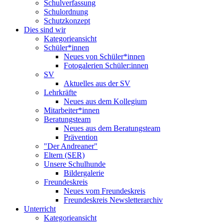
Schulverfassung
Schulordnung
Schutzkonzept
Dies sind wir
Kategorieansicht
Schüler*innen
Neues von Schüler*innen
Fotogalerien Schüler:innen
SV
Aktuelles aus der SV
Lehrkräfte
Neues aus dem Kollegium
Mitarbeiter*innen
Beratungsteam
Neues aus dem Beratungsteam
Prävention
"Der Andreaner"
Eltern (SER)
Unsere Schulhunde
Bildergalerie
Freundeskreis
Neues vom Freundeskreis
Freundeskreis Newsletterarchiv
Unterricht
Kategorieansicht