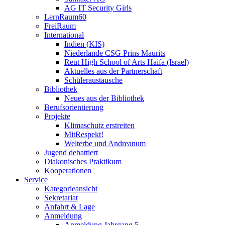
AG IT Security Girls
LernRaum60
FreiRaum
International
Indien (KIS)
Niederlande CSG Prins Maurits
Reut High School of Arts Haifa (Israel)
Aktuelles aus der Partnerschaft
Schüleraustausche
Bibliothek
Neues aus der Bibliothek
Berufsorientierung
Projekte
Klimaschutz erstreiten
MitRespekt!
Welterbe und Andreanum
Jugend debattiert
Diakonisches Praktikum
Kooperationen
Service
Kategorieansicht
Sekretariat
Anfahrt & Lage
Anmeldung
Anmeldung Jahrgang 5