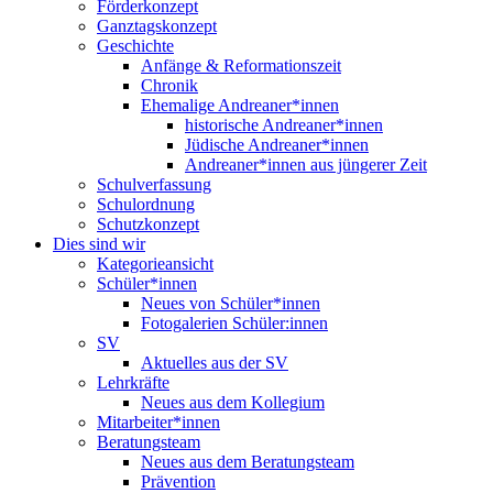
Förderkonzept
Ganztagskonzept
Geschichte
Anfänge & Reformationszeit
Chronik
Ehemalige Andreaner*innen
historische Andreaner*innen
Jüdische Andreaner*innen
Andreaner*innen aus jüngerer Zeit
Schulverfassung
Schulordnung
Schutzkonzept
Dies sind wir
Kategorieansicht
Schüler*innen
Neues von Schüler*innen
Fotogalerien Schüler:innen
SV
Aktuelles aus der SV
Lehrkräfte
Neues aus dem Kollegium
Mitarbeiter*innen
Beratungsteam
Neues aus dem Beratungsteam
Prävention