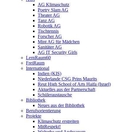
AG Klimaschutz
Poetry Slam AG
Theater AG
Tanz AG
Robotik AG
Tischtennis
Forscher AG
Mint AG für Mädchen
Sanitäter AG
AG IT Security Girls
LernRaum60
FreiRaum
International
Indien (KIS)
Niederlande CSG Prins Maurits
Reut High School of Arts Haifa (Israel)
Aktuelles aus der Partnerschaft
Schüleraustausche
Bibliothek
Neues aus der Bibliothek
Berufsorientierung
Projekte
Klimaschutz erstreiten
MitRespekt!
Welterbe und Andreanum