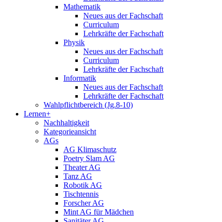
Mathematik
Neues aus der Fachschaft
Curriculum
Lehrkräfte der Fachschaft
Physik
Neues aus der Fachschaft
Curriculum
Lehrkräfte der Fachschaft
Informatik
Neues aus der Fachschaft
Lehrkräfte der Fachschaft
Wahlpflichtbereich (Jg.8-10)
Lernen+
Nachhaltigkeit
Kategorieansicht
AGs
AG Klimaschutz
Poetry Slam AG
Theater AG
Tanz AG
Robotik AG
Tischtennis
Forscher AG
Mint AG für Mädchen
Sanitäter AG