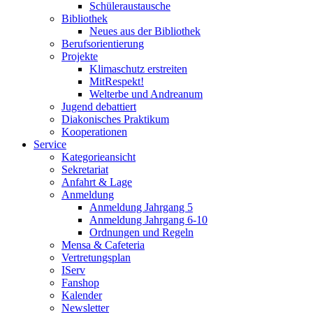
Schüleraustausche
Bibliothek
Neues aus der Bibliothek
Berufsorientierung
Projekte
Klimaschutz erstreiten
MitRespekt!
Welterbe und Andreanum
Jugend debattiert
Diakonisches Praktikum
Kooperationen
Service
Kategorieansicht
Sekretariat
Anfahrt & Lage
Anmeldung
Anmeldung Jahrgang 5
Anmeldung Jahrgang 6-10
Ordnungen und Regeln
Mensa & Cafeteria
Vertretungsplan
IServ
Fanshop
Kalender
Newsletter