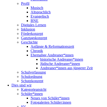
Profil
Musisch
Altsprachlich
Evangelisch
BNE
Digitales Lernen
Inklusion
Förderkonzept
Ganztagskonzept
Geschichte
Anfänge & Reformationszeit
Chronik
Ehemalige Andreaner*innen
historische Andreaner*innen
Jüdische Andreaner*innen
Andreaner*innen aus jüngerer Zeit
Schulverfassung
Schulordnung
Schutzkonzept
Dies sind wir
Kategorieansicht
Schüler*innen
Neues von Schüler*innen
Fotogalerien Schüler:innen
SV