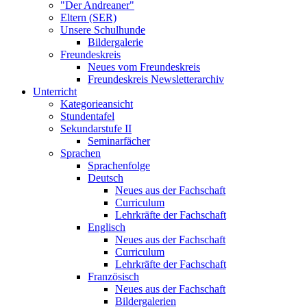
"Der Andreaner"
Eltern (SER)
Unsere Schulhunde
Bildergalerie
Freundeskreis
Neues vom Freundeskreis
Freundeskreis Newsletterarchiv
Unterricht
Kategorieansicht
Stundentafel
Sekundarstufe II
Seminarfächer
Sprachen
Sprachenfolge
Deutsch
Neues aus der Fachschaft
Curriculum
Lehrkräfte der Fachschaft
Englisch
Neues aus der Fachschaft
Curriculum
Lehrkräfte der Fachschaft
Französisch
Neues aus der Fachschaft
Bildergalerien