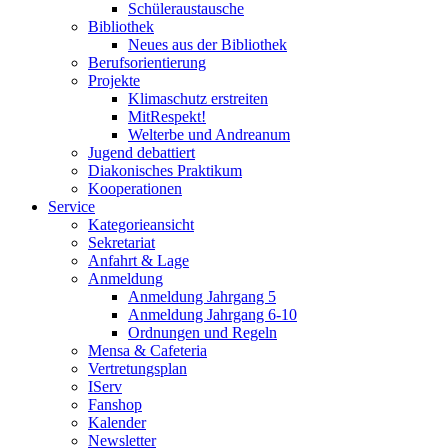
Schüleraustausche
Bibliothek
Neues aus der Bibliothek
Berufsorientierung
Projekte
Klimaschutz erstreiten
MitRespekt!
Welterbe und Andreanum
Jugend debattiert
Diakonisches Praktikum
Kooperationen
Service
Kategorieansicht
Sekretariat
Anfahrt & Lage
Anmeldung
Anmeldung Jahrgang 5
Anmeldung Jahrgang 6-10
Ordnungen und Regeln
Mensa & Cafeteria
Vertretungsplan
IServ
Fanshop
Kalender
Newsletter