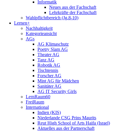
Informatik
Neues aus der Fachschaft
Lehrkräfte der Fachschaft
Wahlpflichtbereich (Jg.8-10)
Lernen+
Nachhaltigkeit
Kategorieansicht
AGs
AG Klimaschutz
Poetry Slam AG
Theater AG
Tanz AG
Robotik AG
Tischtennis
Forscher AG
Mint AG für Mädchen
Sanitäter AG
AG IT Security Girls
LernRaum60
FreiRaum
International
Indien (KIS)
Niederlande CSG Prins Maurits
Reut High School of Arts Haifa (Israel)
Aktuelles aus der Partnerschaft