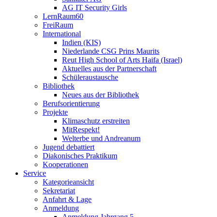
AG IT Security Girls
LernRaum60
FreiRaum
International
Indien (KIS)
Niederlande CSG Prins Maurits
Reut High School of Arts Haifa (Israel)
Aktuelles aus der Partnerschaft
Schüleraustausche
Bibliothek
Neues aus der Bibliothek
Berufsorientierung
Projekte
Klimaschutz erstreiten
MitRespekt!
Welterbe und Andreanum
Jugend debattiert
Diakonisches Praktikum
Kooperationen
Service
Kategorieansicht
Sekretariat
Anfahrt & Lage
Anmeldung
Anmeldung Jahrgang 5