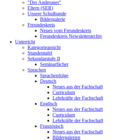
"Der Andreaner"
Eltern (SER)
Unsere Schulhunde
Bildergalerie
Freundeskreis
Neues vom Freundeskreis
Freundeskreis Newsletterarchiv
Unterricht
Kategorieansicht
Stundentafel
Sekundarstufe II
Seminarfächer
Sprachen
Sprachenfolge
Deutsch
Neues aus der Fachschaft
Curriculum
Lehrkräfte der Fachschaft
Englisch
Neues aus der Fachschaft
Curriculum
Lehrkräfte der Fachschaft
Französisch
Neues aus der Fachschaft
Bildergalerien