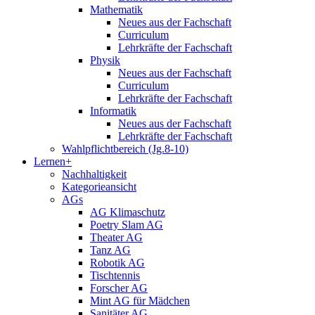
Mathematik
Neues aus der Fachschaft
Curriculum
Lehrkräfte der Fachschaft
Physik
Neues aus der Fachschaft
Curriculum
Lehrkräfte der Fachschaft
Informatik
Neues aus der Fachschaft
Lehrkräfte der Fachschaft
Wahlpflichtbereich (Jg.8-10)
Lernen+
Nachhaltigkeit
Kategorieansicht
AGs
AG Klimaschutz
Poetry Slam AG
Theater AG
Tanz AG
Robotik AG
Tischtennis
Forscher AG
Mint AG für Mädchen
Sanitäter AG