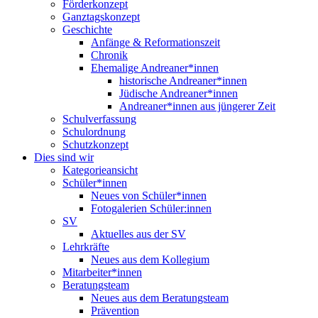
Förderkonzept
Ganztagskonzept
Geschichte
Anfänge & Reformationszeit
Chronik
Ehemalige Andreaner*innen
historische Andreaner*innen
Jüdische Andreaner*innen
Andreaner*innen aus jüngerer Zeit
Schulverfassung
Schulordnung
Schutzkonzept
Dies sind wir
Kategorieansicht
Schüler*innen
Neues von Schüler*innen
Fotogalerien Schüler:innen
SV
Aktuelles aus der SV
Lehrkräfte
Neues aus dem Kollegium
Mitarbeiter*innen
Beratungsteam
Neues aus dem Beratungsteam
Prävention