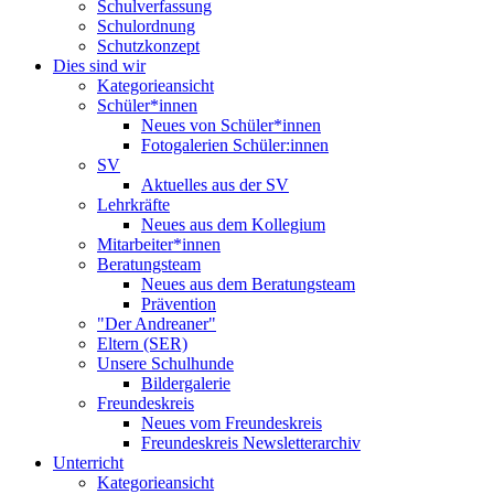
Schulverfassung
Schulordnung
Schutzkonzept
Dies sind wir
Kategorieansicht
Schüler*innen
Neues von Schüler*innen
Fotogalerien Schüler:innen
SV
Aktuelles aus der SV
Lehrkräfte
Neues aus dem Kollegium
Mitarbeiter*innen
Beratungsteam
Neues aus dem Beratungsteam
Prävention
"Der Andreaner"
Eltern (SER)
Unsere Schulhunde
Bildergalerie
Freundeskreis
Neues vom Freundeskreis
Freundeskreis Newsletterarchiv
Unterricht
Kategorieansicht