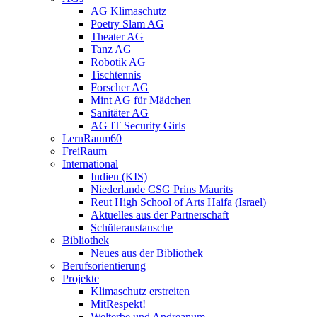
AG Klimaschutz
Poetry Slam AG
Theater AG
Tanz AG
Robotik AG
Tischtennis
Forscher AG
Mint AG für Mädchen
Sanitäter AG
AG IT Security Girls
LernRaum60
FreiRaum
International
Indien (KIS)
Niederlande CSG Prins Maurits
Reut High School of Arts Haifa (Israel)
Aktuelles aus der Partnerschaft
Schüleraustausche
Bibliothek
Neues aus der Bibliothek
Berufsorientierung
Projekte
Klimaschutz erstreiten
MitRespekt!
Welterbe und Andreanum