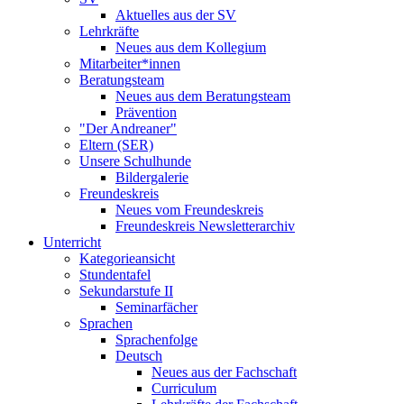
Aktuelles aus der SV
Lehrkräfte
Neues aus dem Kollegium
Mitarbeiter*innen
Beratungsteam
Neues aus dem Beratungsteam
Prävention
"Der Andreaner"
Eltern (SER)
Unsere Schulhunde
Bildergalerie
Freundeskreis
Neues vom Freundeskreis
Freundeskreis Newsletterarchiv
Unterricht
Kategorieansicht
Stundentafel
Sekundarstufe II
Seminarfächer
Sprachen
Sprachenfolge
Deutsch
Neues aus der Fachschaft
Curriculum