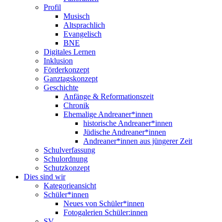
Profil
Musisch
Altsprachlich
Evangelisch
BNE
Digitales Lernen
Inklusion
Förderkonzept
Ganztagskonzept
Geschichte
Anfänge & Reformationszeit
Chronik
Ehemalige Andreaner*innen
historische Andreaner*innen
Jüdische Andreaner*innen
Andreaner*innen aus jüngerer Zeit
Schulverfassung
Schulordnung
Schutzkonzept
Dies sind wir
Kategorieansicht
Schüler*innen
Neues von Schüler*innen
Fotogalerien Schüler:innen
SV