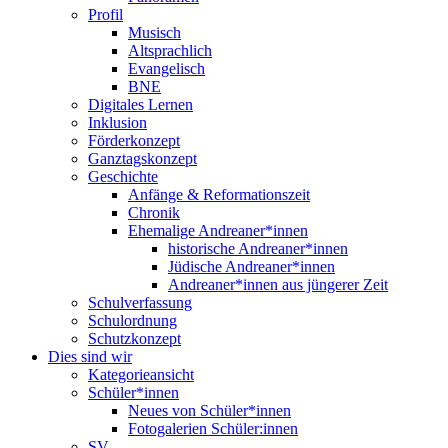
Profil
Musisch
Altsprachlich
Evangelisch
BNE
Digitales Lernen
Inklusion
Förderkonzept
Ganztagskonzept
Geschichte
Anfänge & Reformationszeit
Chronik
Ehemalige Andreaner*innen
historische Andreaner*innen
Jüdische Andreaner*innen
Andreaner*innen aus jüngerer Zeit
Schulverfassung
Schulordnung
Schutzkonzept
Dies sind wir
Kategorieansicht
Schüler*innen
Neues von Schüler*innen
Fotogalerien Schüler:innen
SV