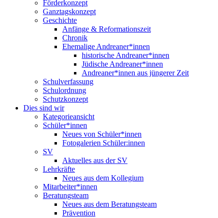
Förderkonzept
Ganztagskonzept
Geschichte
Anfänge & Reformationszeit
Chronik
Ehemalige Andreaner*innen
historische Andreaner*innen
Jüdische Andreaner*innen
Andreaner*innen aus jüngerer Zeit
Schulverfassung
Schulordnung
Schutzkonzept
Dies sind wir
Kategorieansicht
Schüler*innen
Neues von Schüler*innen
Fotogalerien Schüler:innen
SV
Aktuelles aus der SV
Lehrkräfte
Neues aus dem Kollegium
Mitarbeiter*innen
Beratungsteam
Neues aus dem Beratungsteam
Prävention