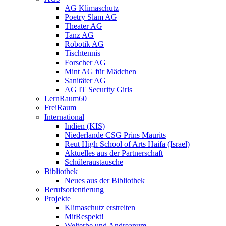
AG Klimaschutz
Poetry Slam AG
Theater AG
Tanz AG
Robotik AG
Tischtennis
Forscher AG
Mint AG für Mädchen
Sanitäter AG
AG IT Security Girls
LernRaum60
FreiRaum
International
Indien (KIS)
Niederlande CSG Prins Maurits
Reut High School of Arts Haifa (Israel)
Aktuelles aus der Partnerschaft
Schüleraustausche
Bibliothek
Neues aus der Bibliothek
Berufsorientierung
Projekte
Klimaschutz erstreiten
MitRespekt!
Welterbe und Andreanum