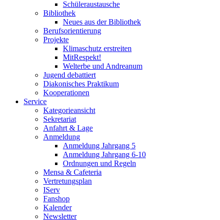
Schüleraustausche
Bibliothek
Neues aus der Bibliothek
Berufsorientierung
Projekte
Klimaschutz erstreiten
MitRespekt!
Welterbe und Andreanum
Jugend debattiert
Diakonisches Praktikum
Kooperationen
Service
Kategorieansicht
Sekretariat
Anfahrt & Lage
Anmeldung
Anmeldung Jahrgang 5
Anmeldung Jahrgang 6-10
Ordnungen und Regeln
Mensa & Cafeteria
Vertretungsplan
IServ
Fanshop
Kalender
Newsletter