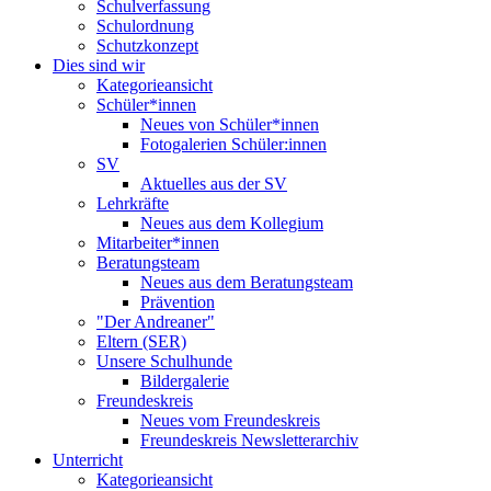
Schulverfassung
Schulordnung
Schutzkonzept
Dies sind wir
Kategorieansicht
Schüler*innen
Neues von Schüler*innen
Fotogalerien Schüler:innen
SV
Aktuelles aus der SV
Lehrkräfte
Neues aus dem Kollegium
Mitarbeiter*innen
Beratungsteam
Neues aus dem Beratungsteam
Prävention
"Der Andreaner"
Eltern (SER)
Unsere Schulhunde
Bildergalerie
Freundeskreis
Neues vom Freundeskreis
Freundeskreis Newsletterarchiv
Unterricht
Kategorieansicht