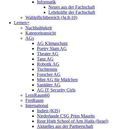
Informatik
Neues aus der Fachschaft
Lehrkräfte der Fachschaft
Wahlpflichtbereich (Jg.8-10)
Lernen+
Nachhaltigkeit
Kategorieansicht
AGs
AG Klimaschutz
Poetry Slam AG
Theater AG
Tanz AG
Robotik AG
Tischtennis
Forscher AG
Mint AG für Mädchen
Sanitäter AG
AG IT Security Girls
LernRaum60
FreiRaum
International
Indien (KIS)
Niederlande CSG Prins Maurits
Reut High School of Arts Haifa (Israel)
Aktuelles aus der Partnerschaft