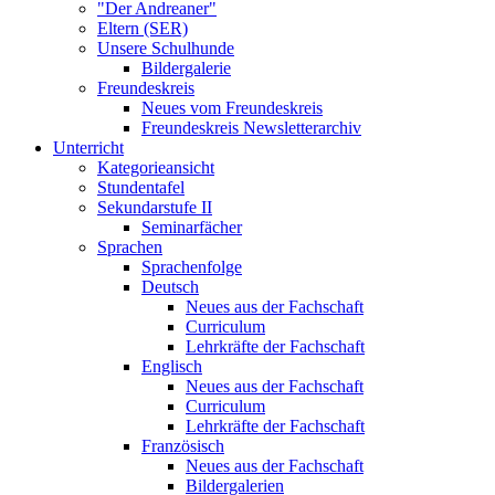
"Der Andreaner"
Eltern (SER)
Unsere Schulhunde
Bildergalerie
Freundeskreis
Neues vom Freundeskreis
Freundeskreis Newsletterarchiv
Unterricht
Kategorieansicht
Stundentafel
Sekundarstufe II
Seminarfächer
Sprachen
Sprachenfolge
Deutsch
Neues aus der Fachschaft
Curriculum
Lehrkräfte der Fachschaft
Englisch
Neues aus der Fachschaft
Curriculum
Lehrkräfte der Fachschaft
Französisch
Neues aus der Fachschaft
Bildergalerien