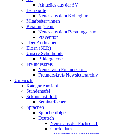
Aktuelles aus der SV
Lehrkräfte
Neues aus dem Kollegium
Mitarbeiter*innen
Beratungsteam
Neues aus dem Beratungsteam
Prävention
"Der Andreaner"
Eltern (SER)
Unsere Schulhunde
Bildergalerie
Freundeskreis
Neues vom Freundeskreis
Freundeskreis Newsletterarchiv
Unterricht
Kategorieansicht
Stundentafel
Sekundarstufe II
Seminarfächer
Sprachen
Sprachenfolge
Deutsch
Neues aus der Fachschaft
Curriculum