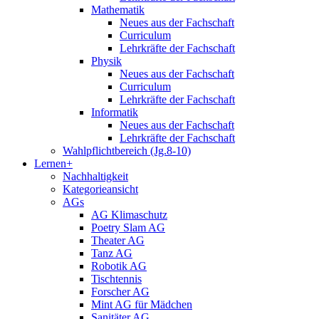
Mathematik
Neues aus der Fachschaft
Curriculum
Lehrkräfte der Fachschaft
Physik
Neues aus der Fachschaft
Curriculum
Lehrkräfte der Fachschaft
Informatik
Neues aus der Fachschaft
Lehrkräfte der Fachschaft
Wahlpflichtbereich (Jg.8-10)
Lernen+
Nachhaltigkeit
Kategorieansicht
AGs
AG Klimaschutz
Poetry Slam AG
Theater AG
Tanz AG
Robotik AG
Tischtennis
Forscher AG
Mint AG für Mädchen
Sanitäter AG