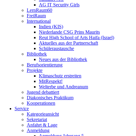
AG IT Security Girls
LernRaum60
FreiRaum
International
Indien (KIS)
Niederlande CSG Prins Maurits
Reut High School of Arts Haifa (Israel)
Aktuelles aus der Partnerschaft
Schüleraustausche
Bibliothek
Neues aus der Bibliothek
Berufsorientierung
Projekte
Klimaschutz erstreiten
MitRespekt!
Welterbe und Andreanum
Jugend debattiert
Diakonisches Praktikum
Kooperationen
Service
Kategorieansicht
Sekretariat
Anfahrt & Lage
Anmeldung
Anmeldung Jahrgang 5