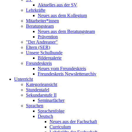
Aktuelles aus der SV
Lehrkräfte
Neues aus dem Kollegium
Mitarbeiter*innen
Beratungsteam
Neues aus dem Beratungsteam
Prävention
"Der Andreaner"
Eltern (SER)
Unsere Schulhunde
Bildergalerie
Freundeskreis
Neues vom Freundeskreis
Freundeskreis Newsletterarchiv
Unterricht
Kategorieansicht
Stundentafel
Sekundarstufe II
Seminarfächer
Sprachen
Sprachenfolge
Deutsch
Neues aus der Fachschaft
Curriculum