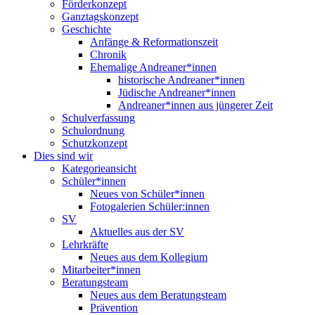
Förderkonzept
Ganztagskonzept
Geschichte
Anfänge & Reformationszeit
Chronik
Ehemalige Andreaner*innen
historische Andreaner*innen
Jüdische Andreaner*innen
Andreaner*innen aus jüngerer Zeit
Schulverfassung
Schulordnung
Schutzkonzept
Dies sind wir
Kategorieansicht
Schüler*innen
Neues von Schüler*innen
Fotogalerien Schüler:innen
SV
Aktuelles aus der SV
Lehrkräfte
Neues aus dem Kollegium
Mitarbeiter*innen
Beratungsteam
Neues aus dem Beratungsteam
Prävention