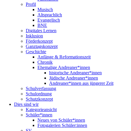
Profil
Musisch
Altsprachlich
Evangelisch
BNE
Digitales Lernen
Inklusion
Förderkonzept
Ganztagskonzept
Geschichte
Anfänge & Reformationszeit
Chronik
Ehemalige Andreaner*innen
historische Andreaner*innen
Jüdische Andreaner*innen
Andreaner*innen aus jüngerer Zeit
Schulverfassung
Schulordnung
Schutzkonzept
Dies sind wir
Kategorieansicht
Schüler*innen
Neues von Schüler*innen
Fotogalerien Schüler:innen
SV