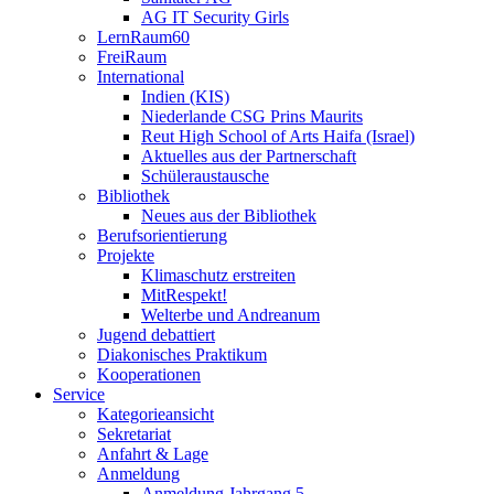
AG IT Security Girls
LernRaum60
FreiRaum
International
Indien (KIS)
Niederlande CSG Prins Maurits
Reut High School of Arts Haifa (Israel)
Aktuelles aus der Partnerschaft
Schüleraustausche
Bibliothek
Neues aus der Bibliothek
Berufsorientierung
Projekte
Klimaschutz erstreiten
MitRespekt!
Welterbe und Andreanum
Jugend debattiert
Diakonisches Praktikum
Kooperationen
Service
Kategorieansicht
Sekretariat
Anfahrt & Lage
Anmeldung
Anmeldung Jahrgang 5