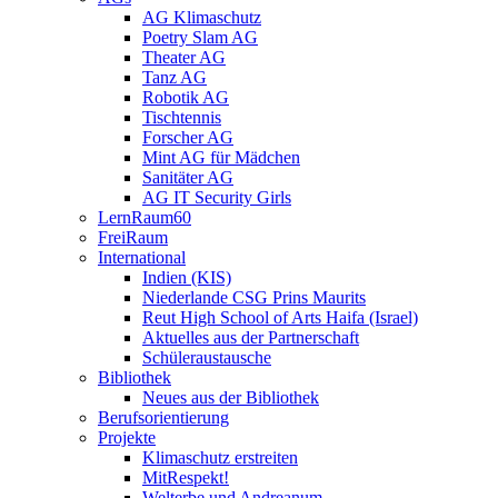
AG Klimaschutz
Poetry Slam AG
Theater AG
Tanz AG
Robotik AG
Tischtennis
Forscher AG
Mint AG für Mädchen
Sanitäter AG
AG IT Security Girls
LernRaum60
FreiRaum
International
Indien (KIS)
Niederlande CSG Prins Maurits
Reut High School of Arts Haifa (Israel)
Aktuelles aus der Partnerschaft
Schüleraustausche
Bibliothek
Neues aus der Bibliothek
Berufsorientierung
Projekte
Klimaschutz erstreiten
MitRespekt!
Welterbe und Andreanum