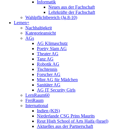
Informatik
Neues aus der Fachschaft
Lehrkräfte der Fachschaft
Wahlpflichtbereich (Jg.8-10)
Lernen+
Nachhaltigkeit
Kategorieansicht
AGs
AG Klimaschutz
Poetry Slam AG
Theater AG
Tanz AG
Robotik AG
Tischtennis
Forscher AG
Mint AG für Mädchen
Sanitäter AG
AG IT Security Girls
LernRaum60
FreiRaum
International
Indien (KIS)
Niederlande CSG Prins Maurits
Reut High School of Arts Haifa (Israel)
Aktuelles aus der Partnerschaft