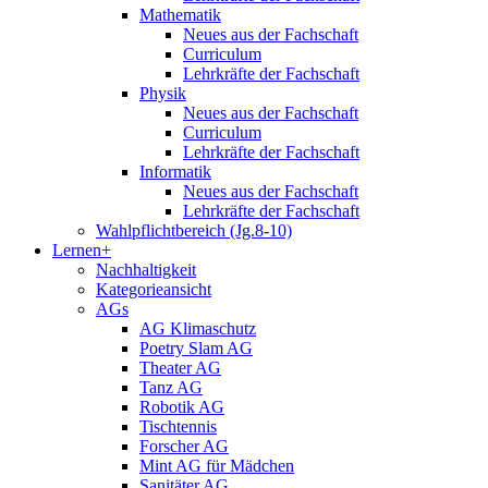
Mathematik
Neues aus der Fachschaft
Curriculum
Lehrkräfte der Fachschaft
Physik
Neues aus der Fachschaft
Curriculum
Lehrkräfte der Fachschaft
Informatik
Neues aus der Fachschaft
Lehrkräfte der Fachschaft
Wahlpflichtbereich (Jg.8-10)
Lernen+
Nachhaltigkeit
Kategorieansicht
AGs
AG Klimaschutz
Poetry Slam AG
Theater AG
Tanz AG
Robotik AG
Tischtennis
Forscher AG
Mint AG für Mädchen
Sanitäter AG