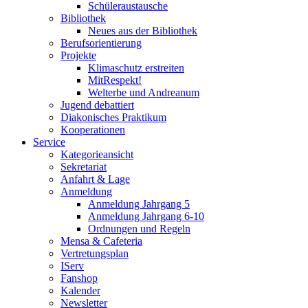
Schüleraustausche
Bibliothek
Neues aus der Bibliothek
Berufsorientierung
Projekte
Klimaschutz erstreiten
MitRespekt!
Welterbe und Andreanum
Jugend debattiert
Diakonisches Praktikum
Kooperationen
Service
Kategorieansicht
Sekretariat
Anfahrt & Lage
Anmeldung
Anmeldung Jahrgang 5
Anmeldung Jahrgang 6-10
Ordnungen und Regeln
Mensa & Cafeteria
Vertretungsplan
IServ
Fanshop
Kalender
Newsletter