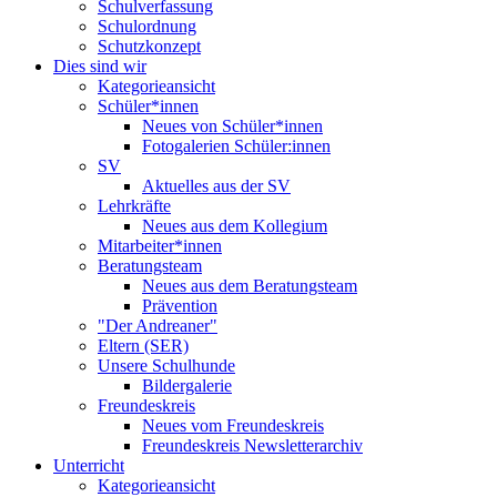
Schulverfassung
Schulordnung
Schutzkonzept
Dies sind wir
Kategorieansicht
Schüler*innen
Neues von Schüler*innen
Fotogalerien Schüler:innen
SV
Aktuelles aus der SV
Lehrkräfte
Neues aus dem Kollegium
Mitarbeiter*innen
Beratungsteam
Neues aus dem Beratungsteam
Prävention
"Der Andreaner"
Eltern (SER)
Unsere Schulhunde
Bildergalerie
Freundeskreis
Neues vom Freundeskreis
Freundeskreis Newsletterarchiv
Unterricht
Kategorieansicht