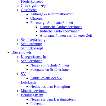
Förderkonzept
Ganztagskonzept
Geschichte
Anfänge & Reformationszeit
Chronik
Ehemalige Andreaner*innen
historische Andreaner*innen
Jüdische Andreaner*innen
Andreaner*innen aus jüngerer Zeit
Schulverfassung
Schulordnung
Schutzkonzept
Dies sind wir
Kategorieansicht
Schüler*innen
Neues von Schüler*innen
Fotogalerien Schüler:innen
SV
Aktuelles aus der SV
Lehrkräfte
Neues aus dem Kollegium
Mitarbeiter*innen
Beratungsteam
Neues aus dem Beratungsteam
Prävention