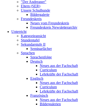
"Der Andreaner"
Eltern (SER)
Unsere Schulhunde
Bildergalerie
Freundeskreis
Neues vom Freundeskreis
Freundeskreis Newsletterarchiv
Unterricht
Kategorieansicht
Stundentafel
Sekundarstufe II
Seminarfächer
Sprachen
Sprachenfolge
Deutsch
Neues aus der Fachschaft
Curriculum
Lehrkräfte der Fachschaft
Englisch
Neues aus der Fachschaft
Curriculum
Lehrkräfte der Fachschaft
Französisch
Neues aus der Fachschaft
Bildergalerien