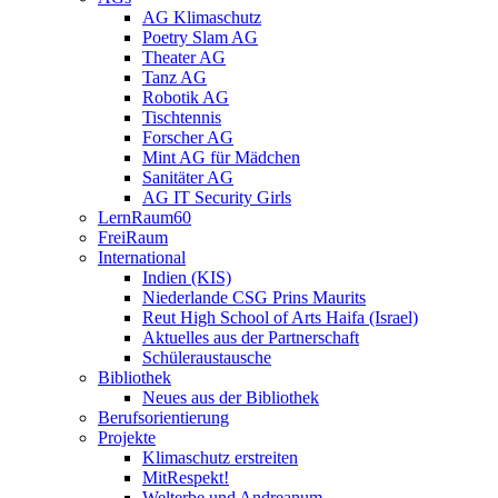
AG Klimaschutz
Poetry Slam AG
Theater AG
Tanz AG
Robotik AG
Tischtennis
Forscher AG
Mint AG für Mädchen
Sanitäter AG
AG IT Security Girls
LernRaum60
FreiRaum
International
Indien (KIS)
Niederlande CSG Prins Maurits
Reut High School of Arts Haifa (Israel)
Aktuelles aus der Partnerschaft
Schüleraustausche
Bibliothek
Neues aus der Bibliothek
Berufsorientierung
Projekte
Klimaschutz erstreiten
MitRespekt!
Welterbe und Andreanum