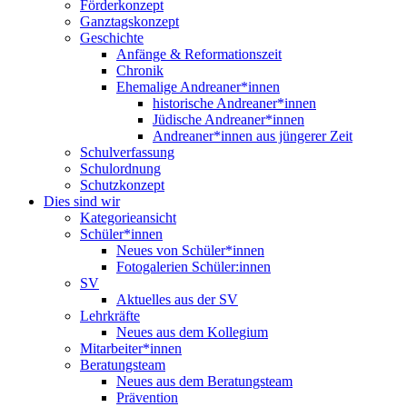
Förderkonzept
Ganztagskonzept
Geschichte
Anfänge & Reformationszeit
Chronik
Ehemalige Andreaner*innen
historische Andreaner*innen
Jüdische Andreaner*innen
Andreaner*innen aus jüngerer Zeit
Schulverfassung
Schulordnung
Schutzkonzept
Dies sind wir
Kategorieansicht
Schüler*innen
Neues von Schüler*innen
Fotogalerien Schüler:innen
SV
Aktuelles aus der SV
Lehrkräfte
Neues aus dem Kollegium
Mitarbeiter*innen
Beratungsteam
Neues aus dem Beratungsteam
Prävention