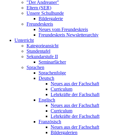
"Der Andreaner"
Eltern (SER)
Unsere Schulhunde
Bildergalerie
Freundeskreis
Neues vom Freundeskreis
Freundeskreis Newsletterarchiv
Unterricht
Kategorieansicht
Stundentafel
Sekundarstufe II
Seminarfächer
Sprachen
Sprachenfolge
Deutsch
Neues aus der Fachschaft
Curriculum
Lehrkräfte der Fachschaft
Englisch
Neues aus der Fachschaft
Curriculum
Lehrkräfte der Fachschaft
Französisch
Neues aus der Fachschaft
Bildergalerien