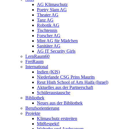
AG Klimaschutz
Poetry Slam AG
Theater AG
Tanz AG
Robotik AG
Tischtennis
Forscher AG
Mint AG für Mädchen
Sanitäter AG
AG IT Security Girls
LernRaum60
FreiRaum
International
Indien (KIS)
Niederlande CSG Prins Maurits
Reut High School of Arts Haifa (Israel)
Aktuelles aus der Partnerschaft
Schüleraustausche
Bibliothek
Neues aus der Bibliothek
Berufsorientierung
Projekte
Klimaschutz erstreiten
MitRespekt!
Welterbe und Andreanum