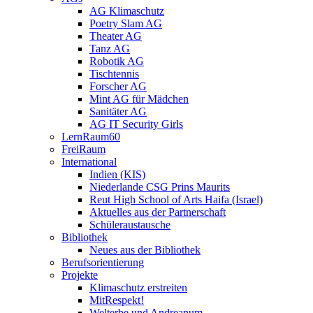
AG Klimaschutz
Poetry Slam AG
Theater AG
Tanz AG
Robotik AG
Tischtennis
Forscher AG
Mint AG für Mädchen
Sanitäter AG
AG IT Security Girls
LernRaum60
FreiRaum
International
Indien (KIS)
Niederlande CSG Prins Maurits
Reut High School of Arts Haifa (Israel)
Aktuelles aus der Partnerschaft
Schüleraustausche
Bibliothek
Neues aus der Bibliothek
Berufsorientierung
Projekte
Klimaschutz erstreiten
MitRespekt!
Welterbe und Andreanum