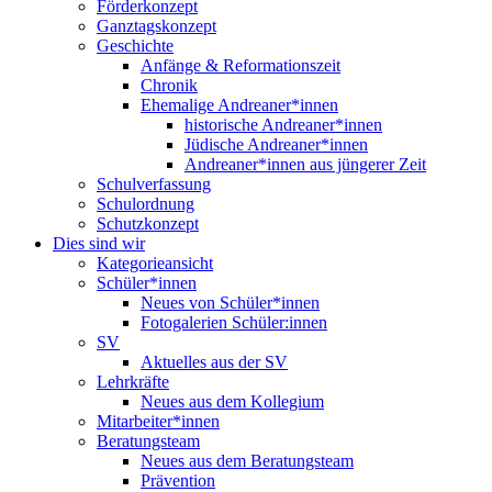
Förderkonzept
Ganztagskonzept
Geschichte
Anfänge & Reformationszeit
Chronik
Ehemalige Andreaner*innen
historische Andreaner*innen
Jüdische Andreaner*innen
Andreaner*innen aus jüngerer Zeit
Schulverfassung
Schulordnung
Schutzkonzept
Dies sind wir
Kategorieansicht
Schüler*innen
Neues von Schüler*innen
Fotogalerien Schüler:innen
SV
Aktuelles aus der SV
Lehrkräfte
Neues aus dem Kollegium
Mitarbeiter*innen
Beratungsteam
Neues aus dem Beratungsteam
Prävention