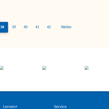
38
39
40
41
42
Weiter
Lernen+
Service