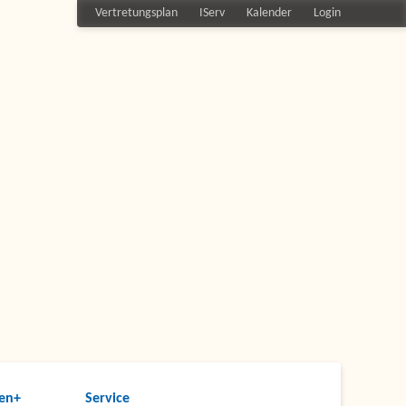
Vertretungsplan
IServ
Kalender
Login
en+
Service