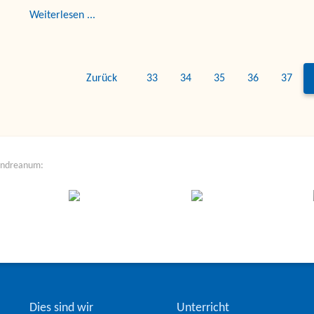
Weiterlesen ...
Zurück
33
34
35
36
37
Andreanum:
Dies sind wir
Unterricht