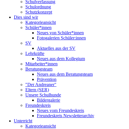
Schulverfassung
Schulordnung
Schutzkonzept
Dies sind wir
Kategorieansicht
Schüler*innen
Neues von Schüler*innen
Fotogalerien Schüler:innen
SV
Aktuelles aus der SV
Lehrkräfte
Neues aus dem Kollegium
Mitarbeiter*innen
Beratungsteam
Neues aus dem Beratungsteam
Prävention
"Der Andreaner"
Eltern (SER)
Unsere Schulhunde
Bildergalerie
Freundeskreis
Neues vom Freundeskreis
Freundeskreis Newsletterarchiv
Unterricht
Kategorieansicht