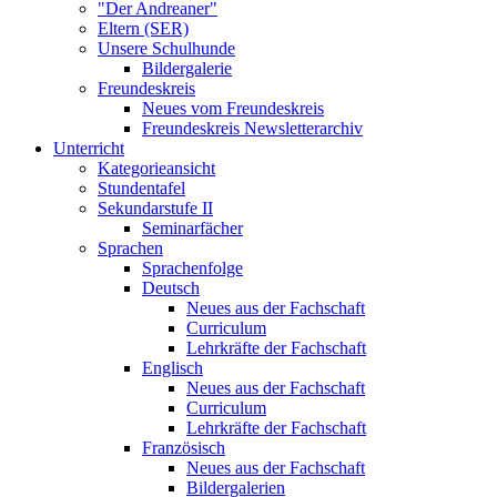
"Der Andreaner"
Eltern (SER)
Unsere Schulhunde
Bildergalerie
Freundeskreis
Neues vom Freundeskreis
Freundeskreis Newsletterarchiv
Unterricht
Kategorieansicht
Stundentafel
Sekundarstufe II
Seminarfächer
Sprachen
Sprachenfolge
Deutsch
Neues aus der Fachschaft
Curriculum
Lehrkräfte der Fachschaft
Englisch
Neues aus der Fachschaft
Curriculum
Lehrkräfte der Fachschaft
Französisch
Neues aus der Fachschaft
Bildergalerien