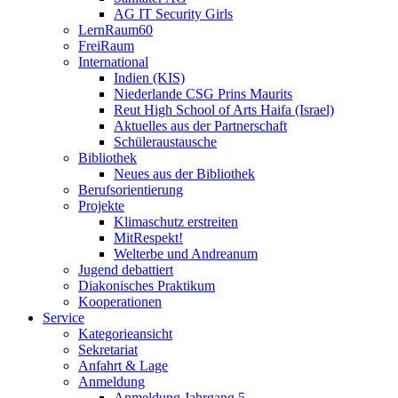
AG IT Security Girls
LernRaum60
FreiRaum
International
Indien (KIS)
Niederlande CSG Prins Maurits
Reut High School of Arts Haifa (Israel)
Aktuelles aus der Partnerschaft
Schüleraustausche
Bibliothek
Neues aus der Bibliothek
Berufsorientierung
Projekte
Klimaschutz erstreiten
MitRespekt!
Welterbe und Andreanum
Jugend debattiert
Diakonisches Praktikum
Kooperationen
Service
Kategorieansicht
Sekretariat
Anfahrt & Lage
Anmeldung
Anmeldung Jahrgang 5