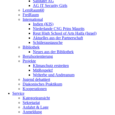
Sanitäter AG
AG IT Security Girls
LernRaum60
FreiRaum
International
Indien (KIS)
Niederlande CSG Prins Maurits
Reut High School of Arts Haifa (Israel)
Aktuelles aus der Partnerschaft
Schüleraustausche
Bibliothek
Neues aus der Bibliothek
Berufsorientierung
Projekte
Klimaschutz erstreiten
MitRespekt!
Welterbe und Andreanum
Jugend debattiert
Diakonisches Praktikum
Kooperationen
Service
Kategorieansicht
Sekretariat
Anfahrt & Lage
Anmeldung