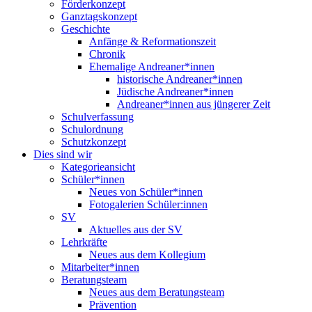
Förderkonzept
Ganztagskonzept
Geschichte
Anfänge & Reformationszeit
Chronik
Ehemalige Andreaner*innen
historische Andreaner*innen
Jüdische Andreaner*innen
Andreaner*innen aus jüngerer Zeit
Schulverfassung
Schulordnung
Schutzkonzept
Dies sind wir
Kategorieansicht
Schüler*innen
Neues von Schüler*innen
Fotogalerien Schüler:innen
SV
Aktuelles aus der SV
Lehrkräfte
Neues aus dem Kollegium
Mitarbeiter*innen
Beratungsteam
Neues aus dem Beratungsteam
Prävention