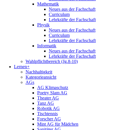
Mathematik
Neues aus der Fachschaft
Curriculum
Lehrkräfte der Fachschaft
Physik
Neues aus der Fachschaft
Curriculum
Lehrkräfte der Fachschaft
Informatik
Neues aus der Fachschaft
Lehrkräfte der Fachschaft
Wahlpflichtbereich (Jg.8-10)
Lernen+
Nachhaltigkeit
Kategorieansicht
AGs
AG Klimaschutz
Poetry Slam AG
Theater AG
Tanz AG
Robotik AG
Tischtennis
Forscher AG
Mint AG für Mädchen
Sanitäter AG