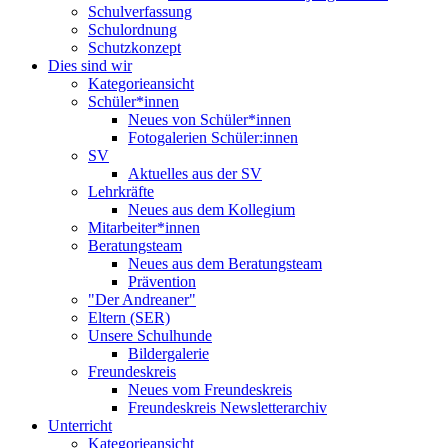
Schulverfassung
Schulordnung
Schutzkonzept
Dies sind wir
Kategorieansicht
Schüler*innen
Neues von Schüler*innen
Fotogalerien Schüler:innen
SV
Aktuelles aus der SV
Lehrkräfte
Neues aus dem Kollegium
Mitarbeiter*innen
Beratungsteam
Neues aus dem Beratungsteam
Prävention
"Der Andreaner"
Eltern (SER)
Unsere Schulhunde
Bildergalerie
Freundeskreis
Neues vom Freundeskreis
Freundeskreis Newsletterarchiv
Unterricht
Kategorieansicht