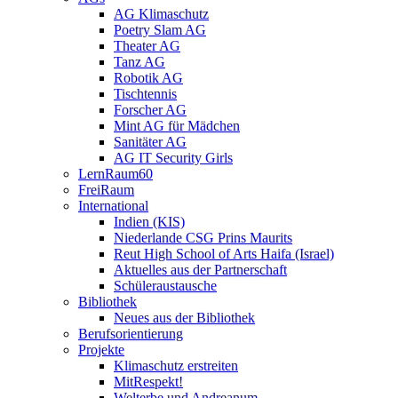
AG Klimaschutz
Poetry Slam AG
Theater AG
Tanz AG
Robotik AG
Tischtennis
Forscher AG
Mint AG für Mädchen
Sanitäter AG
AG IT Security Girls
LernRaum60
FreiRaum
International
Indien (KIS)
Niederlande CSG Prins Maurits
Reut High School of Arts Haifa (Israel)
Aktuelles aus der Partnerschaft
Schüleraustausche
Bibliothek
Neues aus der Bibliothek
Berufsorientierung
Projekte
Klimaschutz erstreiten
MitRespekt!
Welterbe und Andreanum