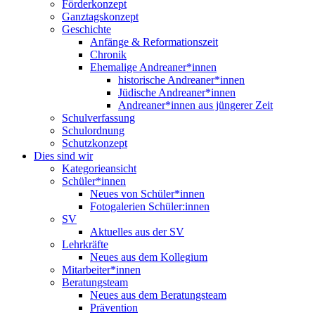
Förderkonzept
Ganztagskonzept
Geschichte
Anfänge & Reformationszeit
Chronik
Ehemalige Andreaner*innen
historische Andreaner*innen
Jüdische Andreaner*innen
Andreaner*innen aus jüngerer Zeit
Schulverfassung
Schulordnung
Schutzkonzept
Dies sind wir
Kategorieansicht
Schüler*innen
Neues von Schüler*innen
Fotogalerien Schüler:innen
SV
Aktuelles aus der SV
Lehrkräfte
Neues aus dem Kollegium
Mitarbeiter*innen
Beratungsteam
Neues aus dem Beratungsteam
Prävention