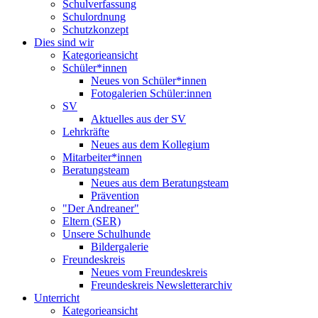
Schulverfassung
Schulordnung
Schutzkonzept
Dies sind wir
Kategorieansicht
Schüler*innen
Neues von Schüler*innen
Fotogalerien Schüler:innen
SV
Aktuelles aus der SV
Lehrkräfte
Neues aus dem Kollegium
Mitarbeiter*innen
Beratungsteam
Neues aus dem Beratungsteam
Prävention
"Der Andreaner"
Eltern (SER)
Unsere Schulhunde
Bildergalerie
Freundeskreis
Neues vom Freundeskreis
Freundeskreis Newsletterarchiv
Unterricht
Kategorieansicht