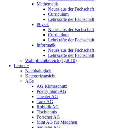
Mathematik
Neues aus der Fachschaft
Curriculum
Lehrkräfte der Fachschaft
Physik
Neues aus der Fachschaft
Curriculum
Lehrkräfte der Fachschaft
Informatik
Neues aus der Fachschaft
Lehrkräfte der Fachschaft
Wahlpflichtbereich (Jg.8-10)
Lernen+
Nachhaltigkeit
Kategorieansicht
AGs
AG Klimaschutz
Poetry Slam AG
Theater AG
Tanz AG
Robotik AG
Tischtennis
Forscher AG
Mint AG für Mädchen
Sanitäter AG