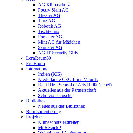
AG Klimaschutz
Poetry Slam AG
Theater AG
Tanz AG
Robotik AG
Tischtennis
Forscher AG
Mint AG für Mädchen
Sanitäter AG
AG IT Security Girls
LernRaum60
FreiRaum
International
Indien (KIS)
Niederlande CSG Prins Maurits
Reut High School of Arts Haifa (Israel)
Aktuelles aus der Partnerschaft
Schüleraustausche
Bibliothek
Neues aus der Bibliothek
Berufsorientierung
Projekte
Klimaschutz erstreiten
MitRespekt!
Welterbe und Andreanum