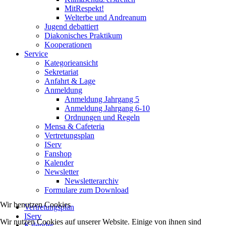
MitRespekt!
Welterbe und Andreanum
Jugend debattiert
Diakonisches Praktikum
Kooperationen
Service
Kategorieansicht
Sekretariat
Anfahrt & Lage
Anmeldung
Anmeldung Jahrgang 5
Anmeldung Jahrgang 6-10
Ordnungen und Regeln
Mensa & Cafeteria
Vertretungsplan
IServ
Fanshop
Kalender
Newsletter
Newsletterarchiv
Formulare zum Download
Wir benutzen Cookies
Vertretungsplan
IServ
Wir nutzen Cookies auf unserer Website. Einige von ihnen sind
Kalender