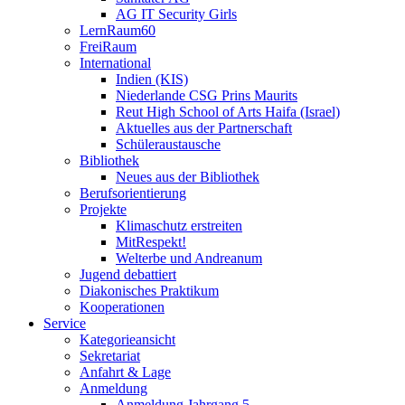
AG IT Security Girls
LernRaum60
FreiRaum
International
Indien (KIS)
Niederlande CSG Prins Maurits
Reut High School of Arts Haifa (Israel)
Aktuelles aus der Partnerschaft
Schüleraustausche
Bibliothek
Neues aus der Bibliothek
Berufsorientierung
Projekte
Klimaschutz erstreiten
MitRespekt!
Welterbe und Andreanum
Jugend debattiert
Diakonisches Praktikum
Kooperationen
Service
Kategorieansicht
Sekretariat
Anfahrt & Lage
Anmeldung
Anmeldung Jahrgang 5