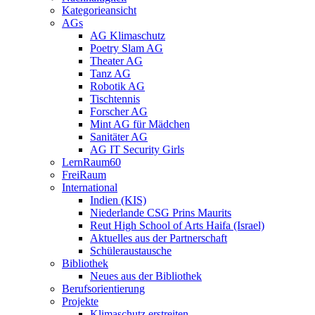
Kategorieansicht
AGs
AG Klimaschutz
Poetry Slam AG
Theater AG
Tanz AG
Robotik AG
Tischtennis
Forscher AG
Mint AG für Mädchen
Sanitäter AG
AG IT Security Girls
LernRaum60
FreiRaum
International
Indien (KIS)
Niederlande CSG Prins Maurits
Reut High School of Arts Haifa (Israel)
Aktuelles aus der Partnerschaft
Schüleraustausche
Bibliothek
Neues aus der Bibliothek
Berufsorientierung
Projekte
Klimaschutz erstreiten