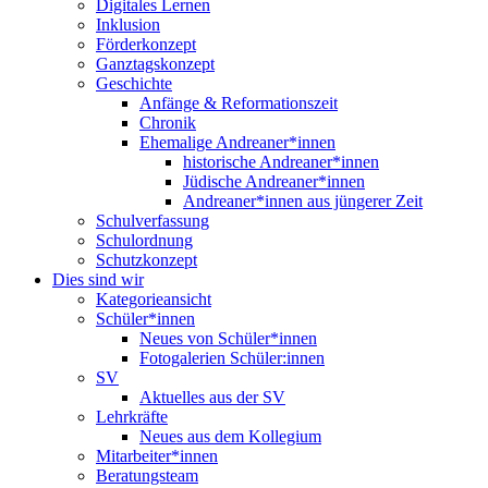
Digitales Lernen
Inklusion
Förderkonzept
Ganztagskonzept
Geschichte
Anfänge & Reformationszeit
Chronik
Ehemalige Andreaner*innen
historische Andreaner*innen
Jüdische Andreaner*innen
Andreaner*innen aus jüngerer Zeit
Schulverfassung
Schulordnung
Schutzkonzept
Dies sind wir
Kategorieansicht
Schüler*innen
Neues von Schüler*innen
Fotogalerien Schüler:innen
SV
Aktuelles aus der SV
Lehrkräfte
Neues aus dem Kollegium
Mitarbeiter*innen
Beratungsteam