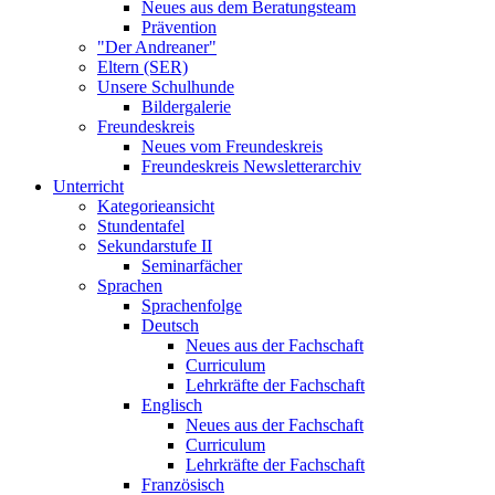
Neues aus dem Beratungsteam
Prävention
"Der Andreaner"
Eltern (SER)
Unsere Schulhunde
Bildergalerie
Freundeskreis
Neues vom Freundeskreis
Freundeskreis Newsletterarchiv
Unterricht
Kategorieansicht
Stundentafel
Sekundarstufe II
Seminarfächer
Sprachen
Sprachenfolge
Deutsch
Neues aus der Fachschaft
Curriculum
Lehrkräfte der Fachschaft
Englisch
Neues aus der Fachschaft
Curriculum
Lehrkräfte der Fachschaft
Französisch