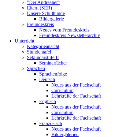
"Der Andreaner"
Eltern (SER)
Unsere Schulhunde
Bildergalerie
Freundeskreis
Neues vom Freundeskreis
Freundeskreis Newsletterarchiv
Unterricht
Kategorieansicht
Stundentafel
Sekundarstufe II
Seminarfächer
Sprachen
Sprachenfolge
Deutsch
Neues aus der Fachschaft
Curriculum
Lehrkräfte der Fachschaft
Englisch
Neues aus der Fachschaft
Curriculum
Lehrkräfte der Fachschaft
Französisch
Neues aus der Fachschaft
Bildergalerien