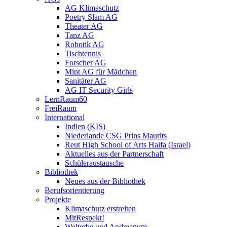
AG Klimaschutz
Poetry Slam AG
Theater AG
Tanz AG
Robotik AG
Tischtennis
Forscher AG
Mint AG für Mädchen
Sanitäter AG
AG IT Security Girls
LernRaum60
FreiRaum
International
Indien (KIS)
Niederlande CSG Prins Maurits
Reut High School of Arts Haifa (Israel)
Aktuelles aus der Partnerschaft
Schüleraustausche
Bibliothek
Neues aus der Bibliothek
Berufsorientierung
Projekte
Klimaschutz erstreiten
MitRespekt!
Welterbe und Andreanum