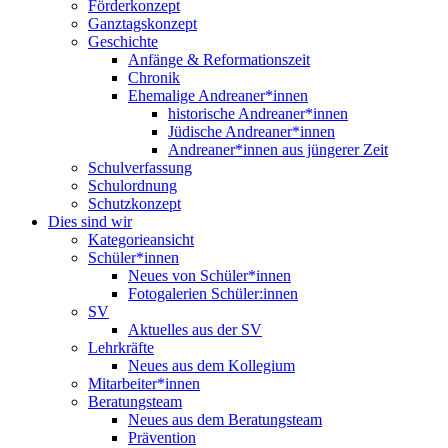
Förderkonzept
Ganztagskonzept
Geschichte
Anfänge & Reformationszeit
Chronik
Ehemalige Andreaner*innen
historische Andreaner*innen
Jüdische Andreaner*innen
Andreaner*innen aus jüngerer Zeit
Schulverfassung
Schulordnung
Schutzkonzept
Dies sind wir
Kategorieansicht
Schüler*innen
Neues von Schüler*innen
Fotogalerien Schüler:innen
SV
Aktuelles aus der SV
Lehrkräfte
Neues aus dem Kollegium
Mitarbeiter*innen
Beratungsteam
Neues aus dem Beratungsteam
Prävention