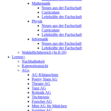
Mathematik
Neues aus der Fachschaft
Curriculum
Lehrkräfte der Fachschaft
Physik
Neues aus der Fachschaft
Curriculum
Lehrkräfte der Fachschaft
Informatik
Neues aus der Fachschaft
Lehrkräfte der Fachschaft
Wahlpflichtbereich (Jg.8-10)
Lernen+
Nachhaltigkeit
Kategorieansicht
AGs
AG Klimaschutz
Poetry Slam AG
Theater AG
Tanz AG
Robotik AG
Tischtennis
Forscher AG
Mint AG für Mädchen
Sanitäter AG