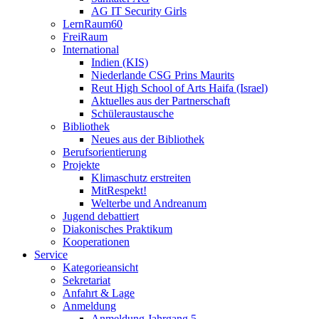
AG IT Security Girls
LernRaum60
FreiRaum
International
Indien (KIS)
Niederlande CSG Prins Maurits
Reut High School of Arts Haifa (Israel)
Aktuelles aus der Partnerschaft
Schüleraustausche
Bibliothek
Neues aus der Bibliothek
Berufsorientierung
Projekte
Klimaschutz erstreiten
MitRespekt!
Welterbe und Andreanum
Jugend debattiert
Diakonisches Praktikum
Kooperationen
Service
Kategorieansicht
Sekretariat
Anfahrt & Lage
Anmeldung
Anmeldung Jahrgang 5