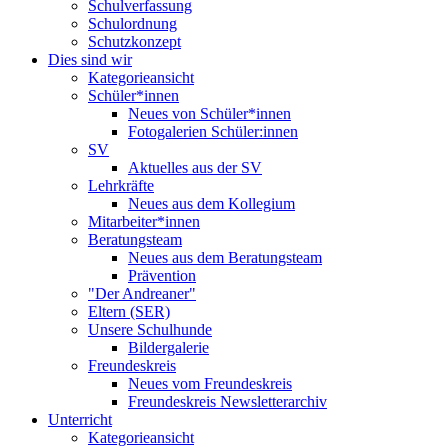
Schulverfassung
Schulordnung
Schutzkonzept
Dies sind wir
Kategorieansicht
Schüler*innen
Neues von Schüler*innen
Fotogalerien Schüler:innen
SV
Aktuelles aus der SV
Lehrkräfte
Neues aus dem Kollegium
Mitarbeiter*innen
Beratungsteam
Neues aus dem Beratungsteam
Prävention
"Der Andreaner"
Eltern (SER)
Unsere Schulhunde
Bildergalerie
Freundeskreis
Neues vom Freundeskreis
Freundeskreis Newsletterarchiv
Unterricht
Kategorieansicht