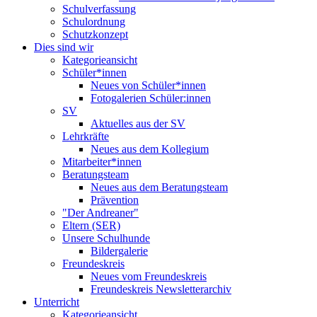
Schulverfassung
Schulordnung
Schutzkonzept
Dies sind wir
Kategorieansicht
Schüler*innen
Neues von Schüler*innen
Fotogalerien Schüler:innen
SV
Aktuelles aus der SV
Lehrkräfte
Neues aus dem Kollegium
Mitarbeiter*innen
Beratungsteam
Neues aus dem Beratungsteam
Prävention
"Der Andreaner"
Eltern (SER)
Unsere Schulhunde
Bildergalerie
Freundeskreis
Neues vom Freundeskreis
Freundeskreis Newsletterarchiv
Unterricht
Kategorieansicht