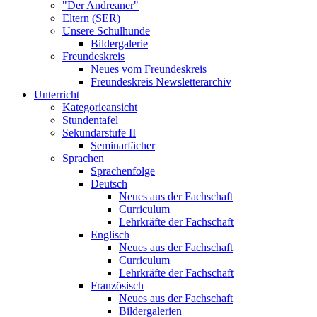
"Der Andreaner"
Eltern (SER)
Unsere Schulhunde
Bildergalerie
Freundeskreis
Neues vom Freundeskreis
Freundeskreis Newsletterarchiv
Unterricht
Kategorieansicht
Stundentafel
Sekundarstufe II
Seminarfächer
Sprachen
Sprachenfolge
Deutsch
Neues aus der Fachschaft
Curriculum
Lehrkräfte der Fachschaft
Englisch
Neues aus der Fachschaft
Curriculum
Lehrkräfte der Fachschaft
Französisch
Neues aus der Fachschaft
Bildergalerien