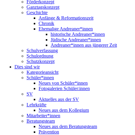
Förderkonzept
Ganztagskonzept
Geschichte
Anfänge & Reformationszeit
Chronik
Ehemalige Andreaner*innen
historische Andreaner*innen
Jüdische Andreaner*innen
Andreaner*innen aus jüngerer Zeit
Schulverfassung
Schulordnung
Schutzkonzept
Dies sind wir
Kategorieansicht
Schüler*innen
Neues von Schüler*innen
Fotogalerien Schüler:innen
SV
Aktuelles aus der SV
Lehrkräfte
Neues aus dem Kollegium
Mitarbeiter*innen
Beratungsteam
Neues aus dem Beratungsteam
Prävention