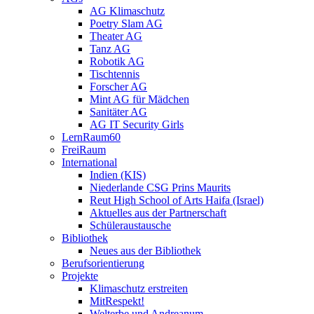
AG Klimaschutz
Poetry Slam AG
Theater AG
Tanz AG
Robotik AG
Tischtennis
Forscher AG
Mint AG für Mädchen
Sanitäter AG
AG IT Security Girls
LernRaum60
FreiRaum
International
Indien (KIS)
Niederlande CSG Prins Maurits
Reut High School of Arts Haifa (Israel)
Aktuelles aus der Partnerschaft
Schüleraustausche
Bibliothek
Neues aus der Bibliothek
Berufsorientierung
Projekte
Klimaschutz erstreiten
MitRespekt!
Welterbe und Andreanum