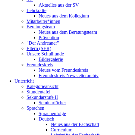
Aktuelles aus der SV
Lehrkräfte
Neues aus dem Kollegium
Mitarbeiter*innen
Beratungsteam
Neues aus dem Beratungsteam
Prävention
"Der Andreaner"
Eltern (SER)
Unsere Schulhunde
Bildergalerie
Freundeskreis
Neues vom Freundeskreis
Freundeskreis Newsletterarchiv
Unterricht
Kategorieansicht
Stundentafel
Sekundarstufe II
Seminarfächer
Sprachen
Sprachenfolge
Deutsch
Neues aus der Fachschaft
Curriculum