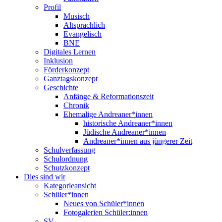
Profil
Musisch
Altsprachlich
Evangelisch
BNE
Digitales Lernen
Inklusion
Förderkonzept
Ganztagskonzept
Geschichte
Anfänge & Reformationszeit
Chronik
Ehemalige Andreaner*innen
historische Andreaner*innen
Jüdische Andreaner*innen
Andreaner*innen aus jüngerer Zeit
Schulverfassung
Schulordnung
Schutzkonzept
Dies sind wir
Kategorieansicht
Schüler*innen
Neues von Schüler*innen
Fotogalerien Schüler:innen
SV