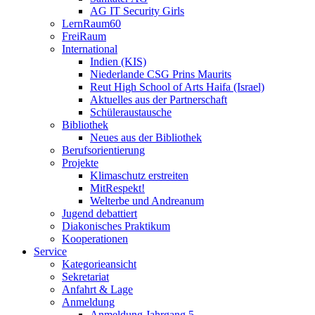
AG IT Security Girls
LernRaum60
FreiRaum
International
Indien (KIS)
Niederlande CSG Prins Maurits
Reut High School of Arts Haifa (Israel)
Aktuelles aus der Partnerschaft
Schüleraustausche
Bibliothek
Neues aus der Bibliothek
Berufsorientierung
Projekte
Klimaschutz erstreiten
MitRespekt!
Welterbe und Andreanum
Jugend debattiert
Diakonisches Praktikum
Kooperationen
Service
Kategorieansicht
Sekretariat
Anfahrt & Lage
Anmeldung
Anmeldung Jahrgang 5