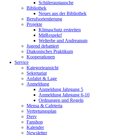
Schüleraustausche
Bibliothek
Neues aus der Bibliothek
Berufsorientierung
Projekte
Klimaschutz erstreiten
MitRespekt!
Welterbe und Andreanum
Jugend debattiert
Diakonisches Praktikum
Kooperationen
Service
Kategorieansicht
Sekretariat
Anfahrt & Lage
Anmeldung
Anmeldung Jahrgang 5
Anmeldung Jahrgang 6-10
Ordnungen und Regeln
Mensa & Cafeteria
Vertretungsplan
IServ
Fanshop
Kalender
Newsletter