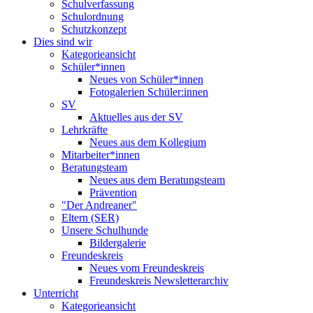
Schulverfassung
Schulordnung
Schutzkonzept
Dies sind wir
Kategorieansicht
Schüler*innen
Neues von Schüler*innen
Fotogalerien Schüler:innen
SV
Aktuelles aus der SV
Lehrkräfte
Neues aus dem Kollegium
Mitarbeiter*innen
Beratungsteam
Neues aus dem Beratungsteam
Prävention
"Der Andreaner"
Eltern (SER)
Unsere Schulhunde
Bildergalerie
Freundeskreis
Neues vom Freundeskreis
Freundeskreis Newsletterarchiv
Unterricht
Kategorieansicht