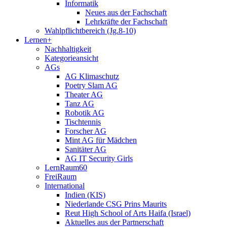
Informatik
Neues aus der Fachschaft
Lehrkräfte der Fachschaft
Wahlpflichtbereich (Jg.8-10)
Lernen+
Nachhaltigkeit
Kategorieansicht
AGs
AG Klimaschutz
Poetry Slam AG
Theater AG
Tanz AG
Robotik AG
Tischtennis
Forscher AG
Mint AG für Mädchen
Sanitäter AG
AG IT Security Girls
LernRaum60
FreiRaum
International
Indien (KIS)
Niederlande CSG Prins Maurits
Reut High School of Arts Haifa (Israel)
Aktuelles aus der Partnerschaft