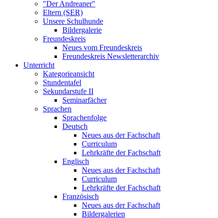
"Der Andreaner"
Eltern (SER)
Unsere Schulhunde
Bildergalerie
Freundeskreis
Neues vom Freundeskreis
Freundeskreis Newsletterarchiv
Unterricht
Kategorieansicht
Stundentafel
Sekundarstufe II
Seminarfächer
Sprachen
Sprachenfolge
Deutsch
Neues aus der Fachschaft
Curriculum
Lehrkräfte der Fachschaft
Englisch
Neues aus der Fachschaft
Curriculum
Lehrkräfte der Fachschaft
Französisch
Neues aus der Fachschaft
Bildergalerien