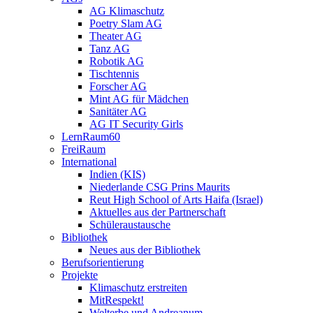
AG Klimaschutz
Poetry Slam AG
Theater AG
Tanz AG
Robotik AG
Tischtennis
Forscher AG
Mint AG für Mädchen
Sanitäter AG
AG IT Security Girls
LernRaum60
FreiRaum
International
Indien (KIS)
Niederlande CSG Prins Maurits
Reut High School of Arts Haifa (Israel)
Aktuelles aus der Partnerschaft
Schüleraustausche
Bibliothek
Neues aus der Bibliothek
Berufsorientierung
Projekte
Klimaschutz erstreiten
MitRespekt!
Welterbe und Andreanum