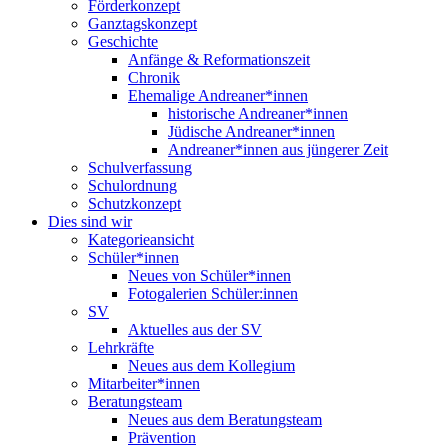
Förderkonzept
Ganztagskonzept
Geschichte
Anfänge & Reformationszeit
Chronik
Ehemalige Andreaner*innen
historische Andreaner*innen
Jüdische Andreaner*innen
Andreaner*innen aus jüngerer Zeit
Schulverfassung
Schulordnung
Schutzkonzept
Dies sind wir
Kategorieansicht
Schüler*innen
Neues von Schüler*innen
Fotogalerien Schüler:innen
SV
Aktuelles aus der SV
Lehrkräfte
Neues aus dem Kollegium
Mitarbeiter*innen
Beratungsteam
Neues aus dem Beratungsteam
Prävention