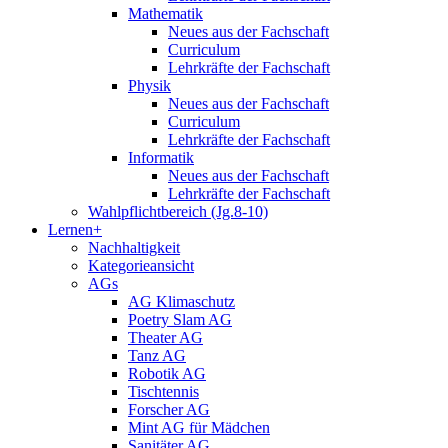
Mathematik
Neues aus der Fachschaft
Curriculum
Lehrkräfte der Fachschaft
Physik
Neues aus der Fachschaft
Curriculum
Lehrkräfte der Fachschaft
Informatik
Neues aus der Fachschaft
Lehrkräfte der Fachschaft
Wahlpflichtbereich (Jg.8-10)
Lernen+
Nachhaltigkeit
Kategorieansicht
AGs
AG Klimaschutz
Poetry Slam AG
Theater AG
Tanz AG
Robotik AG
Tischtennis
Forscher AG
Mint AG für Mädchen
Sanitäter AG