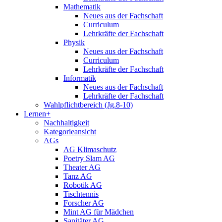
Mathematik
Neues aus der Fachschaft
Curriculum
Lehrkräfte der Fachschaft
Physik
Neues aus der Fachschaft
Curriculum
Lehrkräfte der Fachschaft
Informatik
Neues aus der Fachschaft
Lehrkräfte der Fachschaft
Wahlpflichtbereich (Jg.8-10)
Lernen+
Nachhaltigkeit
Kategorieansicht
AGs
AG Klimaschutz
Poetry Slam AG
Theater AG
Tanz AG
Robotik AG
Tischtennis
Forscher AG
Mint AG für Mädchen
Sanitäter AG