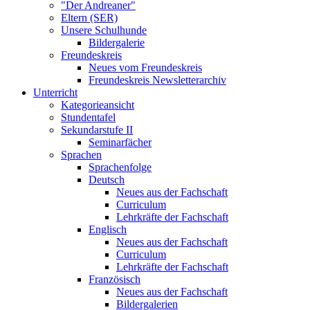
"Der Andreaner"
Eltern (SER)
Unsere Schulhunde
Bildergalerie
Freundeskreis
Neues vom Freundeskreis
Freundeskreis Newsletterarchiv
Unterricht
Kategorieansicht
Stundentafel
Sekundarstufe II
Seminarfächer
Sprachen
Sprachenfolge
Deutsch
Neues aus der Fachschaft
Curriculum
Lehrkräfte der Fachschaft
Englisch
Neues aus der Fachschaft
Curriculum
Lehrkräfte der Fachschaft
Französisch
Neues aus der Fachschaft
Bildergalerien