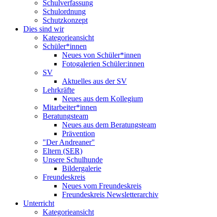
Schulverfassung
Schulordnung
Schutzkonzept
Dies sind wir
Kategorieansicht
Schüler*innen
Neues von Schüler*innen
Fotogalerien Schüler:innen
SV
Aktuelles aus der SV
Lehrkräfte
Neues aus dem Kollegium
Mitarbeiter*innen
Beratungsteam
Neues aus dem Beratungsteam
Prävention
"Der Andreaner"
Eltern (SER)
Unsere Schulhunde
Bildergalerie
Freundeskreis
Neues vom Freundeskreis
Freundeskreis Newsletterarchiv
Unterricht
Kategorieansicht