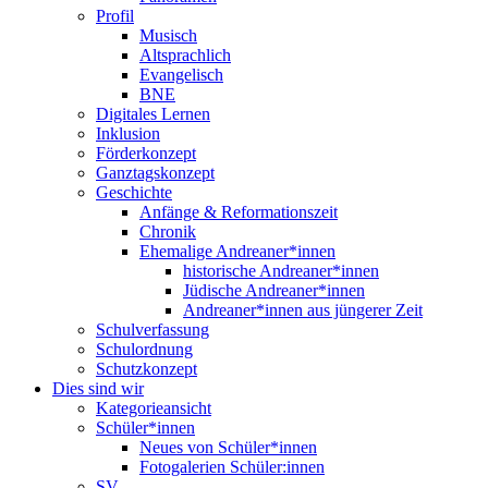
Profil
Musisch
Altsprachlich
Evangelisch
BNE
Digitales Lernen
Inklusion
Förderkonzept
Ganztagskonzept
Geschichte
Anfänge & Reformationszeit
Chronik
Ehemalige Andreaner*innen
historische Andreaner*innen
Jüdische Andreaner*innen
Andreaner*innen aus jüngerer Zeit
Schulverfassung
Schulordnung
Schutzkonzept
Dies sind wir
Kategorieansicht
Schüler*innen
Neues von Schüler*innen
Fotogalerien Schüler:innen
SV