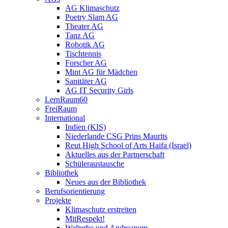
AG Klimaschutz
Poetry Slam AG
Theater AG
Tanz AG
Robotik AG
Tischtennis
Forscher AG
Mint AG für Mädchen
Sanitäter AG
AG IT Security Girls
LernRaum60
FreiRaum
International
Indien (KIS)
Niederlande CSG Prins Maurits
Reut High School of Arts Haifa (Israel)
Aktuelles aus der Partnerschaft
Schüleraustausche
Bibliothek
Neues aus der Bibliothek
Berufsorientierung
Projekte
Klimaschutz erstreiten
MitRespekt!
Welterbe und Andreanum