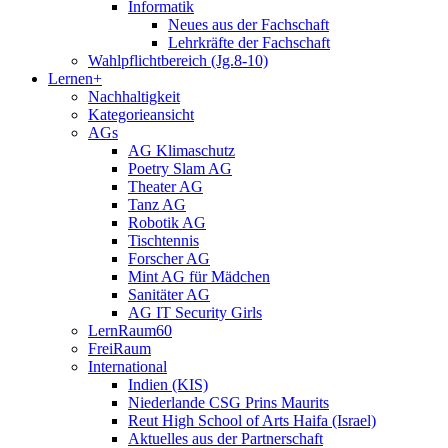
Informatik
Neues aus der Fachschaft
Lehrkräfte der Fachschaft
Wahlpflichtbereich (Jg.8-10)
Lernen+
Nachhaltigkeit
Kategorieansicht
AGs
AG Klimaschutz
Poetry Slam AG
Theater AG
Tanz AG
Robotik AG
Tischtennis
Forscher AG
Mint AG für Mädchen
Sanitäter AG
AG IT Security Girls
LernRaum60
FreiRaum
International
Indien (KIS)
Niederlande CSG Prins Maurits
Reut High School of Arts Haifa (Israel)
Aktuelles aus der Partnerschaft