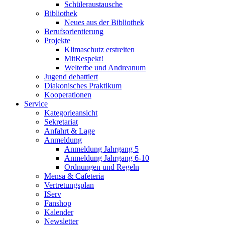
Schüleraustausche
Bibliothek
Neues aus der Bibliothek
Berufsorientierung
Projekte
Klimaschutz erstreiten
MitRespekt!
Welterbe und Andreanum
Jugend debattiert
Diakonisches Praktikum
Kooperationen
Service
Kategorieansicht
Sekretariat
Anfahrt & Lage
Anmeldung
Anmeldung Jahrgang 5
Anmeldung Jahrgang 6-10
Ordnungen und Regeln
Mensa & Cafeteria
Vertretungsplan
IServ
Fanshop
Kalender
Newsletter