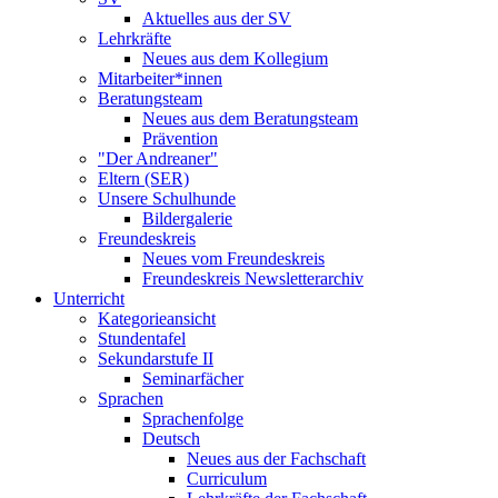
Aktuelles aus der SV
Lehrkräfte
Neues aus dem Kollegium
Mitarbeiter*innen
Beratungsteam
Neues aus dem Beratungsteam
Prävention
"Der Andreaner"
Eltern (SER)
Unsere Schulhunde
Bildergalerie
Freundeskreis
Neues vom Freundeskreis
Freundeskreis Newsletterarchiv
Unterricht
Kategorieansicht
Stundentafel
Sekundarstufe II
Seminarfächer
Sprachen
Sprachenfolge
Deutsch
Neues aus der Fachschaft
Curriculum