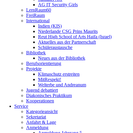
AG IT Security Girls
LernRaum60
FreiRaum
International
Indien (KIS)
Niederlande CSG Prins Maurits
Reut High School of Arts Haifa (Israel)
Aktuelles aus der Partnerschaft
Schüleraustausche
Bibliothek
Neues aus der Bibliothek
Berufsorientierung
Projekte
Klimaschutz erstreiten
MitRespekt!
Welterbe und Andreanum
Jugend debattiert
Diakonisches Praktikum
Kooperationen
Service
Kategorieansicht
Sekretariat
Anfahrt & Lage
Anmeldung
Anmeldung Jahrgang 5