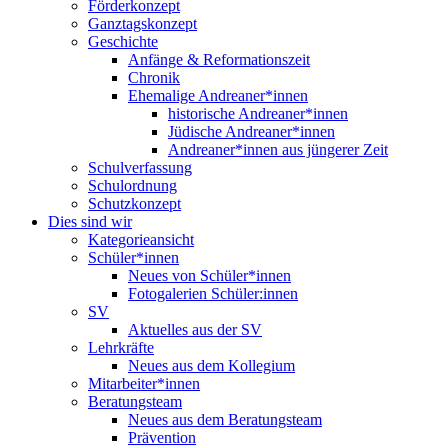
Förderkonzept
Ganztagskonzept
Geschichte
Anfänge & Reformationszeit
Chronik
Ehemalige Andreaner*innen
historische Andreaner*innen
Jüdische Andreaner*innen
Andreaner*innen aus jüngerer Zeit
Schulverfassung
Schulordnung
Schutzkonzept
Dies sind wir
Kategorieansicht
Schüler*innen
Neues von Schüler*innen
Fotogalerien Schüler:innen
SV
Aktuelles aus der SV
Lehrkräfte
Neues aus dem Kollegium
Mitarbeiter*innen
Beratungsteam
Neues aus dem Beratungsteam
Prävention