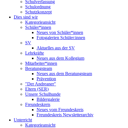
Schulverfassung
Schulordnung
Schutzkonzept
Dies sind wir
Kategorieansicht
Schüler*innen
Neues von Schüler*innen
Fotogalerien Schüler:innen
SV
Aktuelles aus der SV
Lehrkräfte
Neues aus dem Kollegium
Mitarbeiter*innen
Beratungsteam
Neues aus dem Beratungsteam
Prävention
"Der Andreaner"
Eltern (SER)
Unsere Schulhunde
Bildergalerie
Freundeskreis
Neues vom Freundeskreis
Freundeskreis Newsletterarchiv
Unterricht
Kategorieansicht