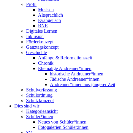
Profil
Musisch
Altsprachlich
Evangelisch
BNE
Digitales Lernen
Inklusion
Förderkonzept
Ganztagskonzept
Geschichte
Anfänge & Reformationszeit
Chronik
Ehemalige Andreaner*innen
historische Andreaner*innen
Jüdische Andreaner*innen
Andreaner*innen aus jüngerer Zeit
Schulverfassung
Schulordnung
Schutzkonzept
Dies sind wir
Kategorieansicht
Schüler*innen
Neues von Schüler*innen
Fotogalerien Schüler:innen
SV