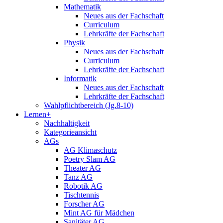
Mathematik
Neues aus der Fachschaft
Curriculum
Lehrkräfte der Fachschaft
Physik
Neues aus der Fachschaft
Curriculum
Lehrkräfte der Fachschaft
Informatik
Neues aus der Fachschaft
Lehrkräfte der Fachschaft
Wahlpflichtbereich (Jg.8-10)
Lernen+
Nachhaltigkeit
Kategorieansicht
AGs
AG Klimaschutz
Poetry Slam AG
Theater AG
Tanz AG
Robotik AG
Tischtennis
Forscher AG
Mint AG für Mädchen
Sanitäter AG