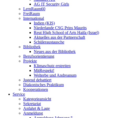
AG IT Security Girls
LernRaum60
FreiRaum
International
Indien (KIS)
Niederlande CSG Prins Maurits
Reut High School of Arts Haifa (Israel)
Aktuelles aus der Partnerschaft
Schüleraustausche
Bibliothek
Neues aus der Bibliothek
Berufsorientierung
Projekte
Klimaschutz erstreiten
MitRespekt!
Welterbe und Andreanum
Jugend debattiert
Diakonisches Praktikum
Kooperationen
Service
Kategorieansicht
Sekretariat
Anfahrt & Lage
Anmeldung
Anmeldung Jahrgang 5