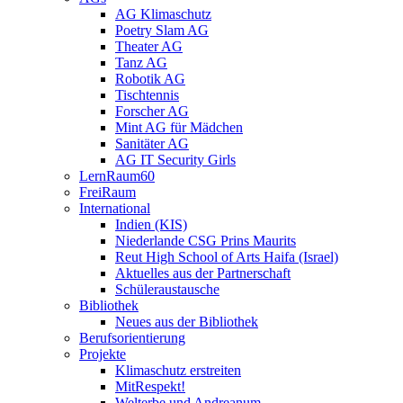
AG Klimaschutz
Poetry Slam AG
Theater AG
Tanz AG
Robotik AG
Tischtennis
Forscher AG
Mint AG für Mädchen
Sanitäter AG
AG IT Security Girls
LernRaum60
FreiRaum
International
Indien (KIS)
Niederlande CSG Prins Maurits
Reut High School of Arts Haifa (Israel)
Aktuelles aus der Partnerschaft
Schüleraustausche
Bibliothek
Neues aus der Bibliothek
Berufsorientierung
Projekte
Klimaschutz erstreiten
MitRespekt!
Welterbe und Andreanum