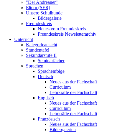
"Der Andreaner"
Eltern (SER)
Unsere Schulhunde
Bildergalerie
Freundeskreis
Neues vom Freundeskreis
Freundeskreis Newsletterarchiv
Unterricht
Kategorieansicht
Stundentafel
Sekundarstufe II
Seminarfächer
Sprachen
Sprachenfolge
Deutsch
Neues aus der Fachschaft
Curriculum
Lehrkräfte der Fachschaft
Englisch
Neues aus der Fachschaft
Curriculum
Lehrkräfte der Fachschaft
Französisch
Neues aus der Fachschaft
Bildergalerien