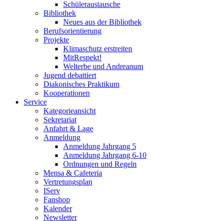
Schüleraustausche
Bibliothek
Neues aus der Bibliothek
Berufsorientierung
Projekte
Klimaschutz erstreiten
MitRespekt!
Welterbe und Andreanum
Jugend debattiert
Diakonisches Praktikum
Kooperationen
Service
Kategorieansicht
Sekretariat
Anfahrt & Lage
Anmeldung
Anmeldung Jahrgang 5
Anmeldung Jahrgang 6-10
Ordnungen und Regeln
Mensa & Cafeteria
Vertretungsplan
IServ
Fanshop
Kalender
Newsletter