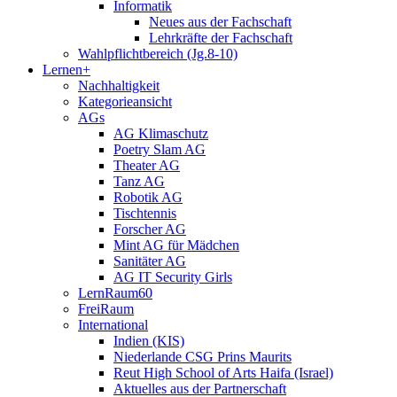
Informatik
Neues aus der Fachschaft
Lehrkräfte der Fachschaft
Wahlpflichtbereich (Jg.8-10)
Lernen+
Nachhaltigkeit
Kategorieansicht
AGs
AG Klimaschutz
Poetry Slam AG
Theater AG
Tanz AG
Robotik AG
Tischtennis
Forscher AG
Mint AG für Mädchen
Sanitäter AG
AG IT Security Girls
LernRaum60
FreiRaum
International
Indien (KIS)
Niederlande CSG Prins Maurits
Reut High School of Arts Haifa (Israel)
Aktuelles aus der Partnerschaft