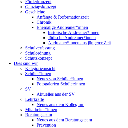
Förderkonzept
Ganztagskonzept
Geschichte
Anfänge & Reformationszeit
Chronik
Ehemalige Andreaner*innen
historische Andreaner*innen
Jüdische Andreaner*innen
Andreaner*innen aus jüngerer Zeit
Schulverfassung
Schulordnung
Schutzkonzept
Dies sind wir
Kategorieansicht
Schüler*innen
Neues von Schüler*innen
Fotogalerien Schüler:innen
SV
Aktuelles aus der SV
Lehrkräfte
Neues aus dem Kollegium
Mitarbeiter*innen
Beratungsteam
Neues aus dem Beratungsteam
Prävention