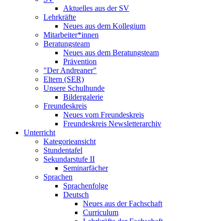
Aktuelles aus der SV
Lehrkräfte
Neues aus dem Kollegium
Mitarbeiter*innen
Beratungsteam
Neues aus dem Beratungsteam
Prävention
"Der Andreaner"
Eltern (SER)
Unsere Schulhunde
Bildergalerie
Freundeskreis
Neues vom Freundeskreis
Freundeskreis Newsletterarchiv
Unterricht
Kategorieansicht
Stundentafel
Sekundarstufe II
Seminarfächer
Sprachen
Sprachenfolge
Deutsch
Neues aus der Fachschaft
Curriculum