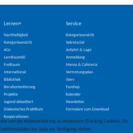
Lernen+
Service
Nachhaltigkeit
Kategorieansicht
Kategorieansicht
Sekretariat
AGs
Anfahrt & Lage
LernRaum60
Anmeldung
FreiRaum
Mensa & Cafeteria
International
Vertretungsplan
Bibliothek
IServ
Berufsorientierung
Fanshop
Projekte
Kalender
Jugend debattiert
Newsletter
Diakonisches Praktikum
Formulare zum Download
Kooperationen
site und die Nutzererfahrung zu verbessern (Tracking Cookies). Sie
unktionalitäten der Seite zur Verfügung stehen.