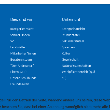
Dies sind wir
Unterricht
Kategorieansicht
Kategorieansicht
Schüler*innen
Stundentafel
SV
Sekundarstufe II
Lehrkräfte
Sprachen
Mitarbeiter*innen
Kultur
Beratungsteam
Gesellschaft
"Der Andreaner"
Naturwissenschaften
Eltern (SER)
Wahlpflichtbereich (Jg.8-
Unsere Schulhunde
10)
Freundeskreis
iell für den Betrieb der Seite, während andere uns helfen, diese Web
e beachten Sie, dass bei einer Ablehnung womöglich nicht mehr alle F