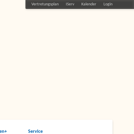
Vertretungsplan
IServ
Kalender
Login
en+
Service