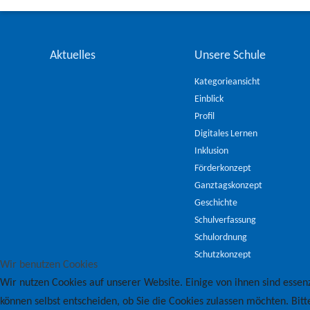
Aktuelles
Unsere Schule
Kategorieansicht
Einblick
Profil
Digitales Lernen
Inklusion
Förderkonzept
Ganztagskonzept
Geschichte
Schulverfassung
Schulordnung
Schutzkonzept
Wir benutzen Cookies
Wir nutzen Cookies auf unserer Website. Einige von ihnen sind essenz
können selbst entscheiden, ob Sie die Cookies zulassen möchten. Bitt