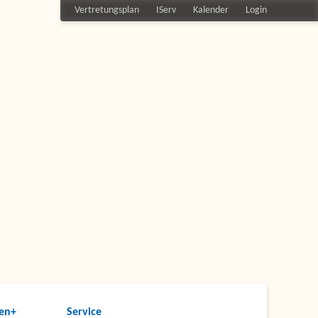
Vertretungsplan
IServ
Kalender
Login
en+
Service