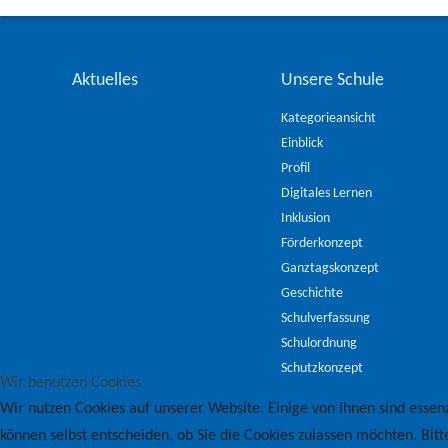
Aktuelles
Unsere Schule
Kategorieansicht
Einblick
Profil
Digitales Lernen
Inklusion
Förderkonzept
Ganztagskonzept
Geschichte
Schulverfassung
Schulordnung
Schutzkonzept
Wir benutzen Cookies
Wir nutzen Cookies auf unserer Website. Einige von ihnen sind essenz
können selbst entscheiden, ob Sie die Cookies zulassen möchten. Bitt