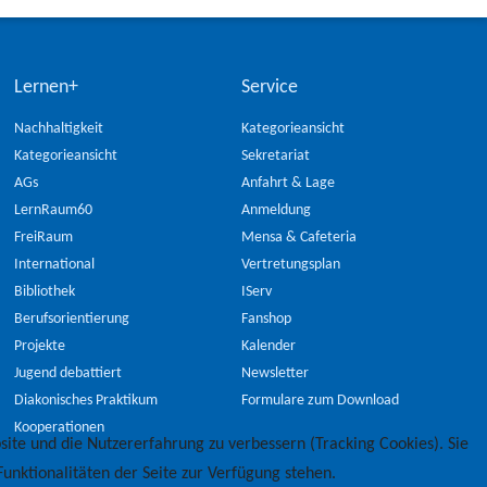
Lernen+
Service
Nachhaltigkeit
Kategorieansicht
Kategorieansicht
Sekretariat
AGs
Anfahrt & Lage
LernRaum60
Anmeldung
FreiRaum
Mensa & Cafeteria
International
Vertretungsplan
Bibliothek
IServ
Berufsorientierung
Fanshop
Projekte
Kalender
Jugend debattiert
Newsletter
Diakonisches Praktikum
Formulare zum Download
Kooperationen
site und die Nutzererfahrung zu verbessern (Tracking Cookies). Sie
unktionalitäten der Seite zur Verfügung stehen.