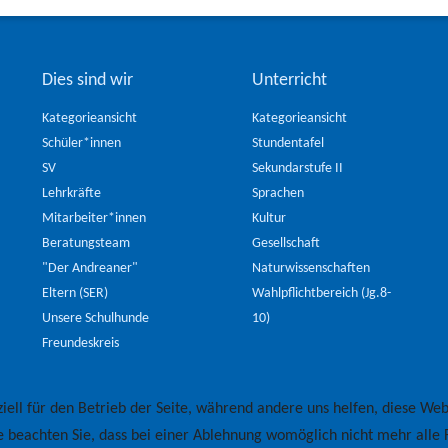
Dies sind wir
Unterricht
Kategorieansicht
Kategorieansicht
Schüler*innen
Stundentafel
SV
Sekundarstufe II
Lehrkräfte
Sprachen
Mitarbeiter*innen
Kultur
Beratungsteam
Gesellschaft
"Der Andreaner"
Naturwissenschaften
Eltern (SER)
Wahlpflichtbereich (Jg.8-
Unsere Schulhunde
10)
Freundeskreis
iell für den Betrieb der Seite, während andere uns helfen, diese Web
e beachten Sie, dass bei einer Ablehnung womöglich nicht mehr alle F