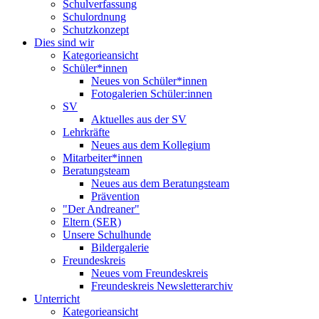
Schulverfassung
Schulordnung
Schutzkonzept
Dies sind wir
Kategorieansicht
Schüler*innen
Neues von Schüler*innen
Fotogalerien Schüler:innen
SV
Aktuelles aus der SV
Lehrkräfte
Neues aus dem Kollegium
Mitarbeiter*innen
Beratungsteam
Neues aus dem Beratungsteam
Prävention
"Der Andreaner"
Eltern (SER)
Unsere Schulhunde
Bildergalerie
Freundeskreis
Neues vom Freundeskreis
Freundeskreis Newsletterarchiv
Unterricht
Kategorieansicht