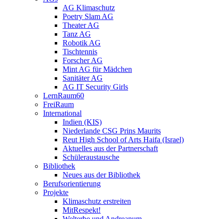
AG Klimaschutz
Poetry Slam AG
Theater AG
Tanz AG
Robotik AG
Tischtennis
Forscher AG
Mint AG für Mädchen
Sanitäter AG
AG IT Security Girls
LernRaum60
FreiRaum
International
Indien (KIS)
Niederlande CSG Prins Maurits
Reut High School of Arts Haifa (Israel)
Aktuelles aus der Partnerschaft
Schüleraustausche
Bibliothek
Neues aus der Bibliothek
Berufsorientierung
Projekte
Klimaschutz erstreiten
MitRespekt!
Welterbe und Andreanum