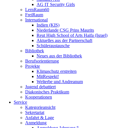
AG IT Security Girls
LernRaum60
FreiRaum
International
Indien (KIS)
Niederlande CSG Prins Maurits
Reut High School of Arts Haifa (Israel)
Aktuelles aus der Partnerschaft
Schüleraustausche
Bibliothek
Neues aus der Bibliothek
Berufsorientierung
Projekte
Klimaschutz erstreiten
MitRespekt!
Welterbe und Andreanum
Jugend debattiert
Diakonisches Praktikum
Kooperationen
Service
Kategorieansicht
Sekretariat
Anfahrt & Lage
Anmeldung
Anmeldung Jahrgang 5