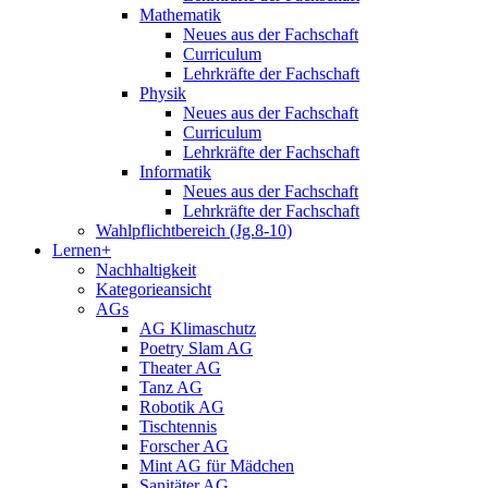
Mathematik
Neues aus der Fachschaft
Curriculum
Lehrkräfte der Fachschaft
Physik
Neues aus der Fachschaft
Curriculum
Lehrkräfte der Fachschaft
Informatik
Neues aus der Fachschaft
Lehrkräfte der Fachschaft
Wahlpflichtbereich (Jg.8-10)
Lernen+
Nachhaltigkeit
Kategorieansicht
AGs
AG Klimaschutz
Poetry Slam AG
Theater AG
Tanz AG
Robotik AG
Tischtennis
Forscher AG
Mint AG für Mädchen
Sanitäter AG