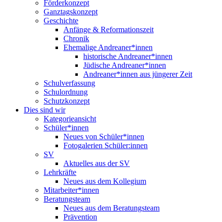
Förderkonzept
Ganztagskonzept
Geschichte
Anfänge & Reformationszeit
Chronik
Ehemalige Andreaner*innen
historische Andreaner*innen
Jüdische Andreaner*innen
Andreaner*innen aus jüngerer Zeit
Schulverfassung
Schulordnung
Schutzkonzept
Dies sind wir
Kategorieansicht
Schüler*innen
Neues von Schüler*innen
Fotogalerien Schüler:innen
SV
Aktuelles aus der SV
Lehrkräfte
Neues aus dem Kollegium
Mitarbeiter*innen
Beratungsteam
Neues aus dem Beratungsteam
Prävention