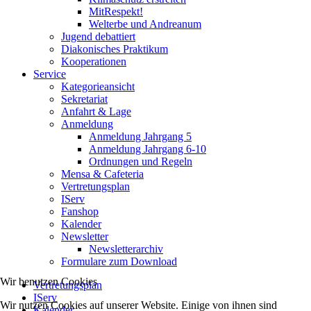
MitRespekt!
Welterbe und Andreanum
Jugend debattiert
Diakonisches Praktikum
Kooperationen
Service
Kategorieansicht
Sekretariat
Anfahrt & Lage
Anmeldung
Anmeldung Jahrgang 5
Anmeldung Jahrgang 6-10
Ordnungen und Regeln
Mensa & Cafeteria
Vertretungsplan
IServ
Fanshop
Kalender
Newsletter
Newsletterarchiv
Formulare zum Download
Wir benutzen Cookies
Vertretungsplan
IServ
Wir nutzen Cookies auf unserer Website. Einige von ihnen sind
Kalender