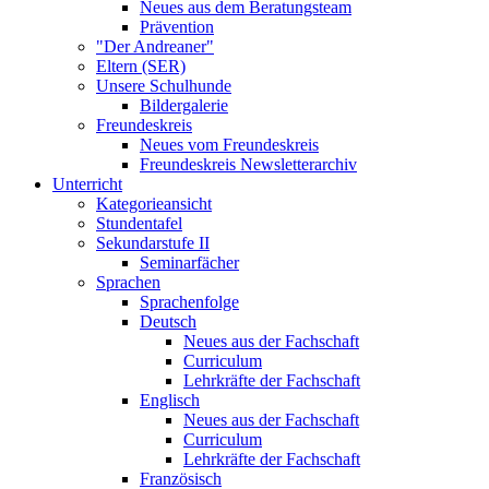
Neues aus dem Beratungsteam
Prävention
"Der Andreaner"
Eltern (SER)
Unsere Schulhunde
Bildergalerie
Freundeskreis
Neues vom Freundeskreis
Freundeskreis Newsletterarchiv
Unterricht
Kategorieansicht
Stundentafel
Sekundarstufe II
Seminarfächer
Sprachen
Sprachenfolge
Deutsch
Neues aus der Fachschaft
Curriculum
Lehrkräfte der Fachschaft
Englisch
Neues aus der Fachschaft
Curriculum
Lehrkräfte der Fachschaft
Französisch