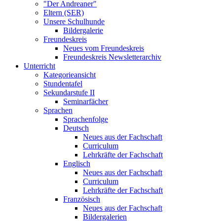
"Der Andreaner"
Eltern (SER)
Unsere Schulhunde
Bildergalerie
Freundeskreis
Neues vom Freundeskreis
Freundeskreis Newsletterarchiv
Unterricht
Kategorieansicht
Stundentafel
Sekundarstufe II
Seminarfächer
Sprachen
Sprachenfolge
Deutsch
Neues aus der Fachschaft
Curriculum
Lehrkräfte der Fachschaft
Englisch
Neues aus der Fachschaft
Curriculum
Lehrkräfte der Fachschaft
Französisch
Neues aus der Fachschaft
Bildergalerien