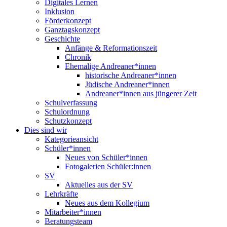
Digitales Lernen
Inklusion
Förderkonzept
Ganztagskonzept
Geschichte
Anfänge & Reformationszeit
Chronik
Ehemalige Andreaner*innen
historische Andreaner*innen
Jüdische Andreaner*innen
Andreaner*innen aus jüngerer Zeit
Schulverfassung
Schulordnung
Schutzkonzept
Dies sind wir
Kategorieansicht
Schüler*innen
Neues von Schüler*innen
Fotogalerien Schüler:innen
SV
Aktuelles aus der SV
Lehrkräfte
Neues aus dem Kollegium
Mitarbeiter*innen
Beratungsteam