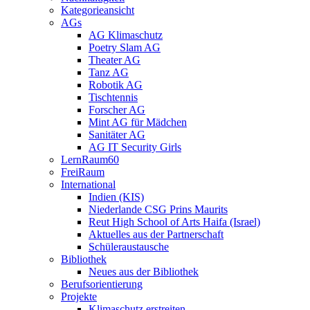
Kategorieansicht
AGs
AG Klimaschutz
Poetry Slam AG
Theater AG
Tanz AG
Robotik AG
Tischtennis
Forscher AG
Mint AG für Mädchen
Sanitäter AG
AG IT Security Girls
LernRaum60
FreiRaum
International
Indien (KIS)
Niederlande CSG Prins Maurits
Reut High School of Arts Haifa (Israel)
Aktuelles aus der Partnerschaft
Schüleraustausche
Bibliothek
Neues aus der Bibliothek
Berufsorientierung
Projekte
Klimaschutz erstreiten