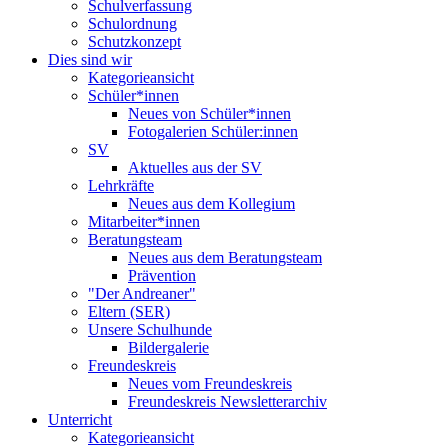
Schulverfassung
Schulordnung
Schutzkonzept
Dies sind wir
Kategorieansicht
Schüler*innen
Neues von Schüler*innen
Fotogalerien Schüler:innen
SV
Aktuelles aus der SV
Lehrkräfte
Neues aus dem Kollegium
Mitarbeiter*innen
Beratungsteam
Neues aus dem Beratungsteam
Prävention
"Der Andreaner"
Eltern (SER)
Unsere Schulhunde
Bildergalerie
Freundeskreis
Neues vom Freundeskreis
Freundeskreis Newsletterarchiv
Unterricht
Kategorieansicht