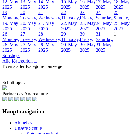
12. May
13. May
14. May
15. May
16. May
17. May
18. May
2025
2025
2025
2025
2025
2025
2025
19
20
21
22
23
24
25
Monday,
Tuesday,
Wednesday,
Thursday,
Friday,
Saturday,
Sunday,
19. May
20. May
21. May
22. May
23. May
24. May
25. May
2025
2025
2025
2025
2025
2025
2025
26
27
28
29
30
31
1
Monday,
Tuesday,
Wednesday,
Thursday,
Friday,
Saturday,
26. May
27. May
28. May
29. May
30. May
31. May
2025
2025
2025
2025
2025
2025
Sonstiges
Alle Kategorien ...
Events aller Kategorien anzeigen
Schulträger:
Partner des Andreanum:
Hauptnavigation
Aktuelles
Unsere Schule
Kategorieansicht