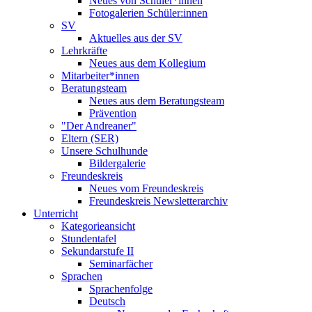
Neues von Schüler*innen
Fotogalerien Schüler:innen
SV
Aktuelles aus der SV
Lehrkräfte
Neues aus dem Kollegium
Mitarbeiter*innen
Beratungsteam
Neues aus dem Beratungsteam
Prävention
"Der Andreaner"
Eltern (SER)
Unsere Schulhunde
Bildergalerie
Freundeskreis
Neues vom Freundeskreis
Freundeskreis Newsletterarchiv
Unterricht
Kategorieansicht
Stundentafel
Sekundarstufe II
Seminarfächer
Sprachen
Sprachenfolge
Deutsch