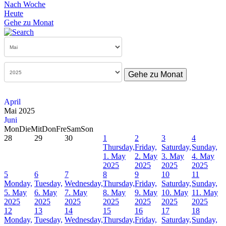
Nach Woche
Heute
Gehe zu Monat
Gehe zu Monat
April
Mai 2025
Juni
Mon
Die
Mit
Don
Fre
Sam
Son
28
29
30
1
2
3
4
Thursday,
Friday,
Saturday,
Sunday,
1. May
2. May
3. May
4. May
2025
2025
2025
2025
5
6
7
8
9
10
11
Monday,
Tuesday,
Wednesday,
Thursday,
Friday,
Saturday,
Sunday,
5. May
6. May
7. May
8. May
9. May
10. May
11. May
2025
2025
2025
2025
2025
2025
2025
12
13
14
15
16
17
18
Monday,
Tuesday,
Wednesday,
Thursday,
Friday,
Saturday,
Sunday,