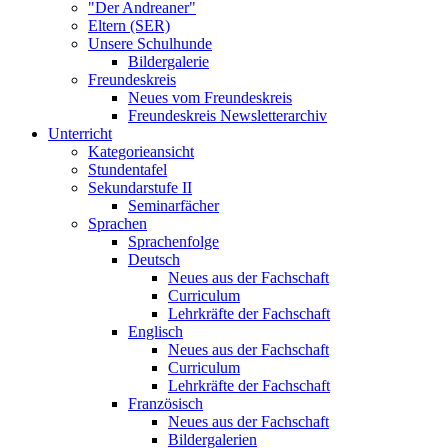
"Der Andreaner"
Eltern (SER)
Unsere Schulhunde
Bildergalerie
Freundeskreis
Neues vom Freundeskreis
Freundeskreis Newsletterarchiv
Unterricht
Kategorieansicht
Stundentafel
Sekundarstufe II
Seminarfächer
Sprachen
Sprachenfolge
Deutsch
Neues aus der Fachschaft
Curriculum
Lehrkräfte der Fachschaft
Englisch
Neues aus der Fachschaft
Curriculum
Lehrkräfte der Fachschaft
Französisch
Neues aus der Fachschaft
Bildergalerien