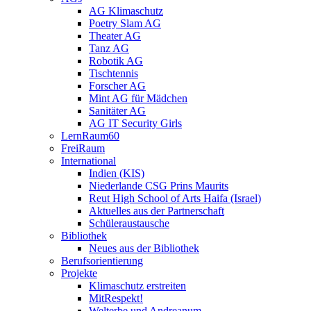
AG Klimaschutz
Poetry Slam AG
Theater AG
Tanz AG
Robotik AG
Tischtennis
Forscher AG
Mint AG für Mädchen
Sanitäter AG
AG IT Security Girls
LernRaum60
FreiRaum
International
Indien (KIS)
Niederlande CSG Prins Maurits
Reut High School of Arts Haifa (Israel)
Aktuelles aus der Partnerschaft
Schüleraustausche
Bibliothek
Neues aus der Bibliothek
Berufsorientierung
Projekte
Klimaschutz erstreiten
MitRespekt!
Welterbe und Andreanum