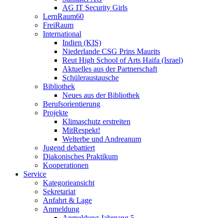
AG IT Security Girls
LernRaum60
FreiRaum
International
Indien (KIS)
Niederlande CSG Prins Maurits
Reut High School of Arts Haifa (Israel)
Aktuelles aus der Partnerschaft
Schüleraustausche
Bibliothek
Neues aus der Bibliothek
Berufsorientierung
Projekte
Klimaschutz erstreiten
MitRespekt!
Welterbe und Andreanum
Jugend debattiert
Diakonisches Praktikum
Kooperationen
Service
Kategorieansicht
Sekretariat
Anfahrt & Lage
Anmeldung
Anmeldung Jahrgang 5