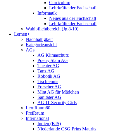
Curriculum
Lehrkräfte der Fachschaft
Informatik
Neues aus der Fachschaft
Lehrkräfte der Fachschaft
Wahlpflichtbereich (Jg.8-10)
Lernen+
Nachhaltigkeit
Kategorieansicht
AGs
AG Klimaschutz
Poetry Slam AG
Theater AG
Tanz AG
Robotik AG
Tischtennis
Forscher AG
Mint AG für Mädchen
Sanitäter AG
AG IT Security Girls
LernRaum60
FreiRaum
International
Indien (KIS)
Niederlande CSG Prins Maurits