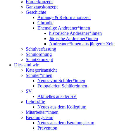
Förderkonzept
Ganztagskonzept
Geschichte
Anfänge & Reformationszeit
Chronik
Ehemalige Andreaner*innen
historische Andreaner*innen
Jüdische Andreaner*innen
Andreaner*innen aus jüngerer Zeit
Schulverfassung
Schulordnung
Schutzkonzept
Dies sind wir
Kategorieansicht
Schüler*innen
Neues von Schüler*innen
Fotogalerien Schüler:innen
SV
Aktuelles aus der SV
Lehrkräfte
Neues aus dem Kollegium
Mitarbeiter*innen
Beratungsteam
Neues aus dem Beratungsteam
Prävention