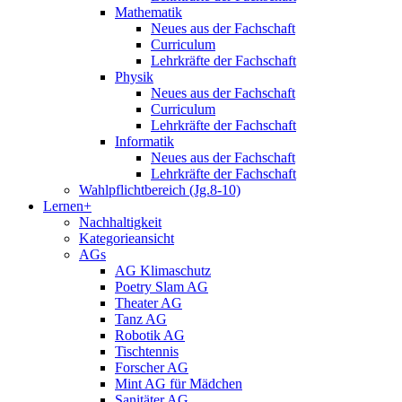
Mathematik
Neues aus der Fachschaft
Curriculum
Lehrkräfte der Fachschaft
Physik
Neues aus der Fachschaft
Curriculum
Lehrkräfte der Fachschaft
Informatik
Neues aus der Fachschaft
Lehrkräfte der Fachschaft
Wahlpflichtbereich (Jg.8-10)
Lernen+
Nachhaltigkeit
Kategorieansicht
AGs
AG Klimaschutz
Poetry Slam AG
Theater AG
Tanz AG
Robotik AG
Tischtennis
Forscher AG
Mint AG für Mädchen
Sanitäter AG