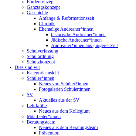
Förderkonzept
Ganztagskonzept
Geschichte
Anfänge & Reformationszeit
Chronik
Ehemalige Andreaner*innen
historische Andreaner*innen
Jüdische Andreaner*innen
Andreaner*innen aus jüngerer Zeit
Schulverfassung
Schulordnung
Schutzkonzept
Dies sind wir
Kategorieansicht
Schüler*innen
Neues von Schüler*innen
Fotogalerien Schüler:innen
SV
Aktuelles aus der SV
Lehrkräfte
Neues aus dem Kollegium
Mitarbeiter*innen
Beratungsteam
Neues aus dem Beratungsteam
Prävention