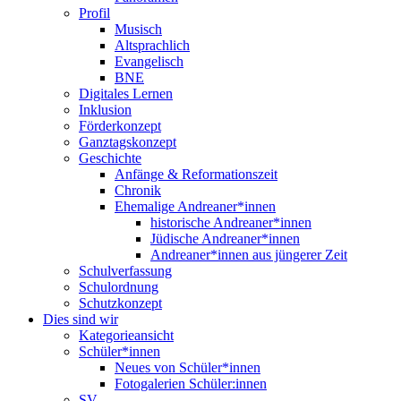
Profil
Musisch
Altsprachlich
Evangelisch
BNE
Digitales Lernen
Inklusion
Förderkonzept
Ganztagskonzept
Geschichte
Anfänge & Reformationszeit
Chronik
Ehemalige Andreaner*innen
historische Andreaner*innen
Jüdische Andreaner*innen
Andreaner*innen aus jüngerer Zeit
Schulverfassung
Schulordnung
Schutzkonzept
Dies sind wir
Kategorieansicht
Schüler*innen
Neues von Schüler*innen
Fotogalerien Schüler:innen
SV