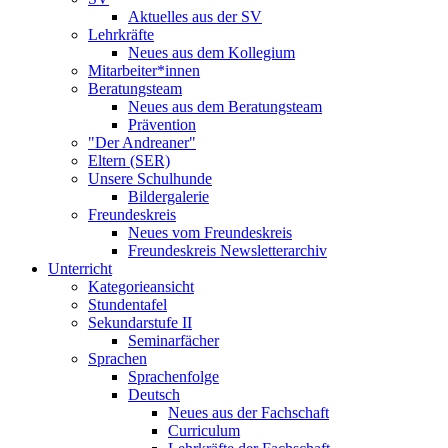
Aktuelles aus der SV
Lehrkräfte
Neues aus dem Kollegium
Mitarbeiter*innen
Beratungsteam
Neues aus dem Beratungsteam
Prävention
"Der Andreaner"
Eltern (SER)
Unsere Schulhunde
Bildergalerie
Freundeskreis
Neues vom Freundeskreis
Freundeskreis Newsletterarchiv
Unterricht
Kategorieansicht
Stundentafel
Sekundarstufe II
Seminarfächer
Sprachen
Sprachenfolge
Deutsch
Neues aus der Fachschaft
Curriculum