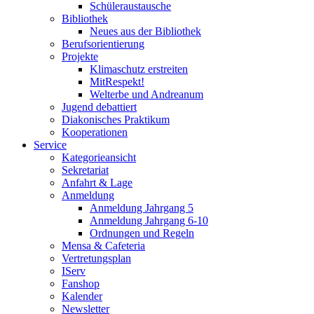
Schüleraustausche
Bibliothek
Neues aus der Bibliothek
Berufsorientierung
Projekte
Klimaschutz erstreiten
MitRespekt!
Welterbe und Andreanum
Jugend debattiert
Diakonisches Praktikum
Kooperationen
Service
Kategorieansicht
Sekretariat
Anfahrt & Lage
Anmeldung
Anmeldung Jahrgang 5
Anmeldung Jahrgang 6-10
Ordnungen und Regeln
Mensa & Cafeteria
Vertretungsplan
IServ
Fanshop
Kalender
Newsletter