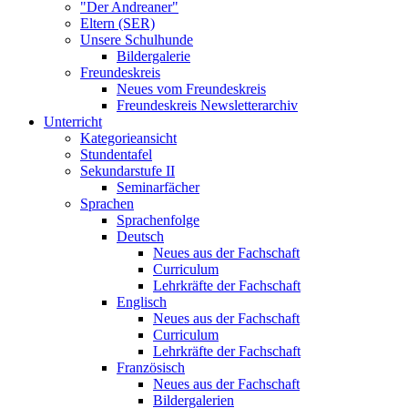
"Der Andreaner"
Eltern (SER)
Unsere Schulhunde
Bildergalerie
Freundeskreis
Neues vom Freundeskreis
Freundeskreis Newsletterarchiv
Unterricht
Kategorieansicht
Stundentafel
Sekundarstufe II
Seminarfächer
Sprachen
Sprachenfolge
Deutsch
Neues aus der Fachschaft
Curriculum
Lehrkräfte der Fachschaft
Englisch
Neues aus der Fachschaft
Curriculum
Lehrkräfte der Fachschaft
Französisch
Neues aus der Fachschaft
Bildergalerien