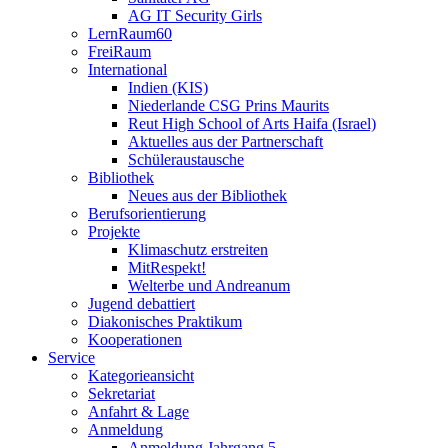
AG IT Security Girls
LernRaum60
FreiRaum
International
Indien (KIS)
Niederlande CSG Prins Maurits
Reut High School of Arts Haifa (Israel)
Aktuelles aus der Partnerschaft
Schüleraustausche
Bibliothek
Neues aus der Bibliothek
Berufsorientierung
Projekte
Klimaschutz erstreiten
MitRespekt!
Welterbe und Andreanum
Jugend debattiert
Diakonisches Praktikum
Kooperationen
Service
Kategorieansicht
Sekretariat
Anfahrt & Lage
Anmeldung
Anmeldung Jahrgang 5