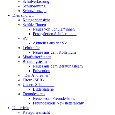
Schulverfassung
Schulordnung
Schutzkonzept
Dies sind wir
Kategorieansicht
Schüler*innen
Neues von Schüler*innen
Fotogalerien Schüler:innen
SV
Aktuelles aus der SV
Lehrkräfte
Neues aus dem Kollegium
Mitarbeiter*innen
Beratungsteam
Neues aus dem Beratungsteam
Prävention
"Der Andreaner"
Eltern (SER)
Unsere Schulhunde
Bildergalerie
Freundeskreis
Neues vom Freundeskreis
Freundeskreis Newsletterarchiv
Unterricht
Kategorieansicht