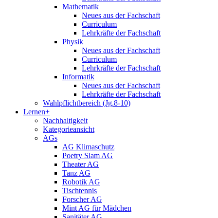
Mathematik
Neues aus der Fachschaft
Curriculum
Lehrkräfte der Fachschaft
Physik
Neues aus der Fachschaft
Curriculum
Lehrkräfte der Fachschaft
Informatik
Neues aus der Fachschaft
Lehrkräfte der Fachschaft
Wahlpflichtbereich (Jg.8-10)
Lernen+
Nachhaltigkeit
Kategorieansicht
AGs
AG Klimaschutz
Poetry Slam AG
Theater AG
Tanz AG
Robotik AG
Tischtennis
Forscher AG
Mint AG für Mädchen
Sanitäter AG