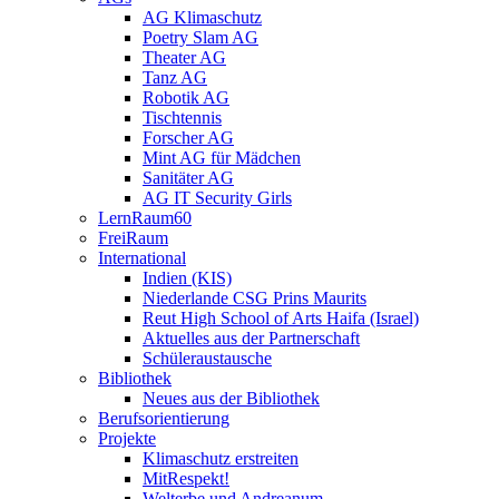
AG Klimaschutz
Poetry Slam AG
Theater AG
Tanz AG
Robotik AG
Tischtennis
Forscher AG
Mint AG für Mädchen
Sanitäter AG
AG IT Security Girls
LernRaum60
FreiRaum
International
Indien (KIS)
Niederlande CSG Prins Maurits
Reut High School of Arts Haifa (Israel)
Aktuelles aus der Partnerschaft
Schüleraustausche
Bibliothek
Neues aus der Bibliothek
Berufsorientierung
Projekte
Klimaschutz erstreiten
MitRespekt!
Welterbe und Andreanum