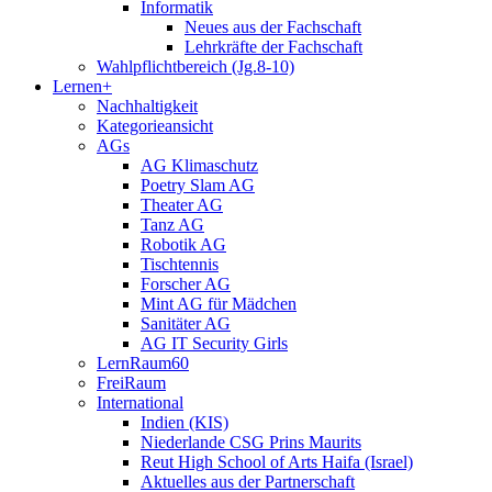
Informatik
Neues aus der Fachschaft
Lehrkräfte der Fachschaft
Wahlpflichtbereich (Jg.8-10)
Lernen+
Nachhaltigkeit
Kategorieansicht
AGs
AG Klimaschutz
Poetry Slam AG
Theater AG
Tanz AG
Robotik AG
Tischtennis
Forscher AG
Mint AG für Mädchen
Sanitäter AG
AG IT Security Girls
LernRaum60
FreiRaum
International
Indien (KIS)
Niederlande CSG Prins Maurits
Reut High School of Arts Haifa (Israel)
Aktuelles aus der Partnerschaft