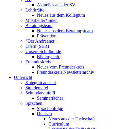
Aktuelles aus der SV
Lehrkräfte
Neues aus dem Kollegium
Mitarbeiter*innen
Beratungsteam
Neues aus dem Beratungsteam
Prävention
"Der Andreaner"
Eltern (SER)
Unsere Schulhunde
Bildergalerie
Freundeskreis
Neues vom Freundeskreis
Freundeskreis Newsletterarchiv
Unterricht
Kategorieansicht
Stundentafel
Sekundarstufe II
Seminarfächer
Sprachen
Sprachenfolge
Deutsch
Neues aus der Fachschaft
Curriculum