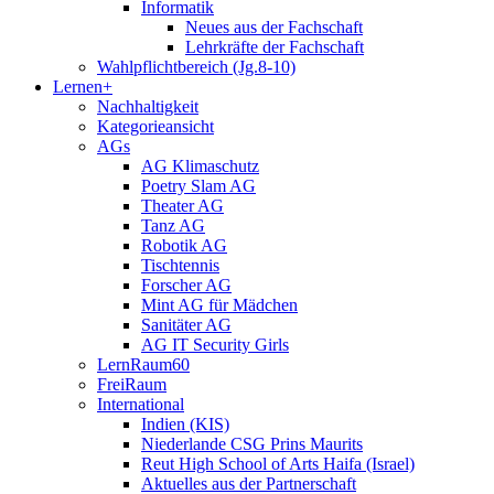
Informatik
Neues aus der Fachschaft
Lehrkräfte der Fachschaft
Wahlpflichtbereich (Jg.8-10)
Lernen+
Nachhaltigkeit
Kategorieansicht
AGs
AG Klimaschutz
Poetry Slam AG
Theater AG
Tanz AG
Robotik AG
Tischtennis
Forscher AG
Mint AG für Mädchen
Sanitäter AG
AG IT Security Girls
LernRaum60
FreiRaum
International
Indien (KIS)
Niederlande CSG Prins Maurits
Reut High School of Arts Haifa (Israel)
Aktuelles aus der Partnerschaft