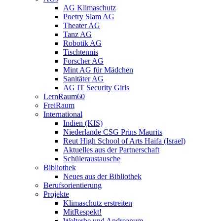
AG Klimaschutz
Poetry Slam AG
Theater AG
Tanz AG
Robotik AG
Tischtennis
Forscher AG
Mint AG für Mädchen
Sanitäter AG
AG IT Security Girls
LernRaum60
FreiRaum
International
Indien (KIS)
Niederlande CSG Prins Maurits
Reut High School of Arts Haifa (Israel)
Aktuelles aus der Partnerschaft
Schüleraustausche
Bibliothek
Neues aus der Bibliothek
Berufsorientierung
Projekte
Klimaschutz erstreiten
MitRespekt!
Welterbe und Andreanum