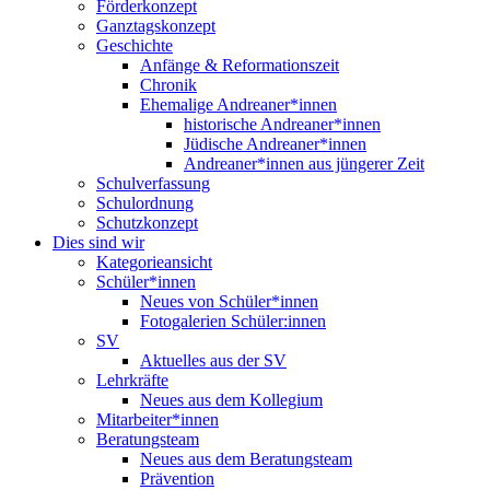
Förderkonzept
Ganztagskonzept
Geschichte
Anfänge & Reformationszeit
Chronik
Ehemalige Andreaner*innen
historische Andreaner*innen
Jüdische Andreaner*innen
Andreaner*innen aus jüngerer Zeit
Schulverfassung
Schulordnung
Schutzkonzept
Dies sind wir
Kategorieansicht
Schüler*innen
Neues von Schüler*innen
Fotogalerien Schüler:innen
SV
Aktuelles aus der SV
Lehrkräfte
Neues aus dem Kollegium
Mitarbeiter*innen
Beratungsteam
Neues aus dem Beratungsteam
Prävention