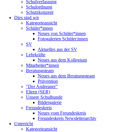
Schulverfassung
Schulordnung
Schutzkonzept
Dies sind wir
Kategorieansicht
Schüler*innen
Neues von Schüler*innen
Fotogalerien Schüler:innen
SV
Aktuelles aus der SV
Lehrkräfte
Neues aus dem Kollegium
Mitarbeiter*innen
Beratungsteam
Neues aus dem Beratungsteam
Prävention
"Der Andreaner"
Eltern (SER)
Unsere Schulhunde
Bildergalerie
Freundeskreis
Neues vom Freundeskreis
Freundeskreis Newsletterarchiv
Unterricht
Kategorieansicht