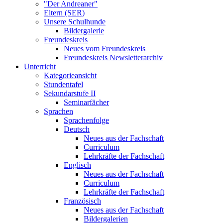
"Der Andreaner"
Eltern (SER)
Unsere Schulhunde
Bildergalerie
Freundeskreis
Neues vom Freundeskreis
Freundeskreis Newsletterarchiv
Unterricht
Kategorieansicht
Stundentafel
Sekundarstufe II
Seminarfächer
Sprachen
Sprachenfolge
Deutsch
Neues aus der Fachschaft
Curriculum
Lehrkräfte der Fachschaft
Englisch
Neues aus der Fachschaft
Curriculum
Lehrkräfte der Fachschaft
Französisch
Neues aus der Fachschaft
Bildergalerien