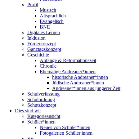
Profil
Musisch
Altsprachlich
Evangelisch
BNE
Digitales Lernen
Inklusion
Förderkonzept
Ganztagskonzept
Geschichte
Anfänge & Reformationszeit
Chronik
Ehemalige Andreaner*innen
historische Andreaner*innen
Jüdische Andreaner*innen
Andreaner*innen aus jüngerer Zeit
Schulverfassung
Schulordnung
Schutzkonzept
Dies sind wir
Kategorieansicht
Schüler*innen
Neues von Schüler*innen
Fotogalerien Schüler:innen
SV