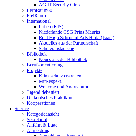
AG IT Security Girls
LernRaum60
FreiRaum
International
Indien (KIS)
Niederlande CSG Prins Maurits
Reut High School of Arts Haifa (Israel)
Aktuelles aus der Partnerschaft
Schüleraustausche
Bibliothek
Neues aus der Bibliothek
Berufsorientierung
Projekte
Klimaschutz erstreiten
MitRespekt!
Welterbe und Andreanum
Jugend debattiert
Diakonisches Praktikum
Kooperationen
Service
Kategorieansicht
Sekretariat
Anfahrt & Lage
Anmeldung
Anmeldung Jahrgang 5