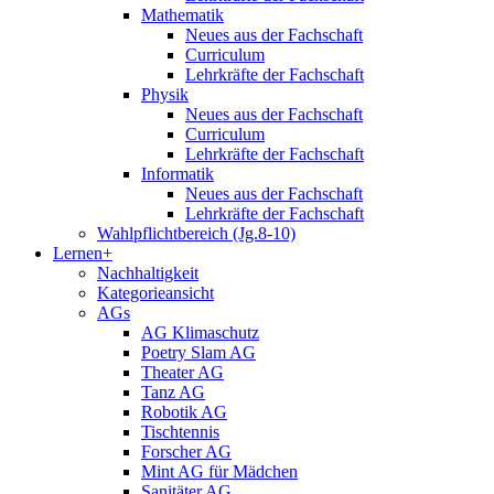
Mathematik
Neues aus der Fachschaft
Curriculum
Lehrkräfte der Fachschaft
Physik
Neues aus der Fachschaft
Curriculum
Lehrkräfte der Fachschaft
Informatik
Neues aus der Fachschaft
Lehrkräfte der Fachschaft
Wahlpflichtbereich (Jg.8-10)
Lernen+
Nachhaltigkeit
Kategorieansicht
AGs
AG Klimaschutz
Poetry Slam AG
Theater AG
Tanz AG
Robotik AG
Tischtennis
Forscher AG
Mint AG für Mädchen
Sanitäter AG