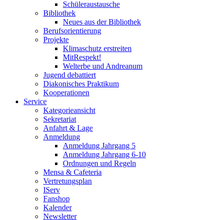
Schüleraustausche
Bibliothek
Neues aus der Bibliothek
Berufsorientierung
Projekte
Klimaschutz erstreiten
MitRespekt!
Welterbe und Andreanum
Jugend debattiert
Diakonisches Praktikum
Kooperationen
Service
Kategorieansicht
Sekretariat
Anfahrt & Lage
Anmeldung
Anmeldung Jahrgang 5
Anmeldung Jahrgang 6-10
Ordnungen und Regeln
Mensa & Cafeteria
Vertretungsplan
IServ
Fanshop
Kalender
Newsletter