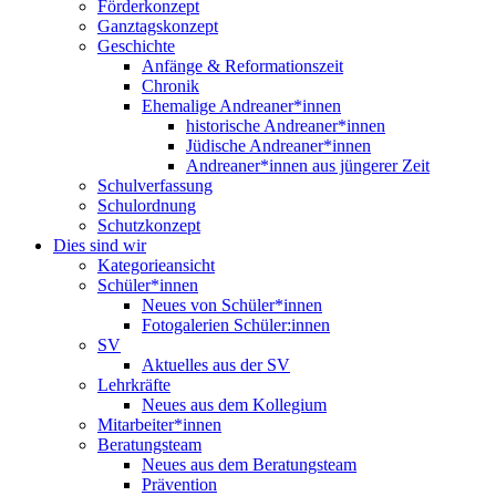
Förderkonzept
Ganztagskonzept
Geschichte
Anfänge & Reformationszeit
Chronik
Ehemalige Andreaner*innen
historische Andreaner*innen
Jüdische Andreaner*innen
Andreaner*innen aus jüngerer Zeit
Schulverfassung
Schulordnung
Schutzkonzept
Dies sind wir
Kategorieansicht
Schüler*innen
Neues von Schüler*innen
Fotogalerien Schüler:innen
SV
Aktuelles aus der SV
Lehrkräfte
Neues aus dem Kollegium
Mitarbeiter*innen
Beratungsteam
Neues aus dem Beratungsteam
Prävention