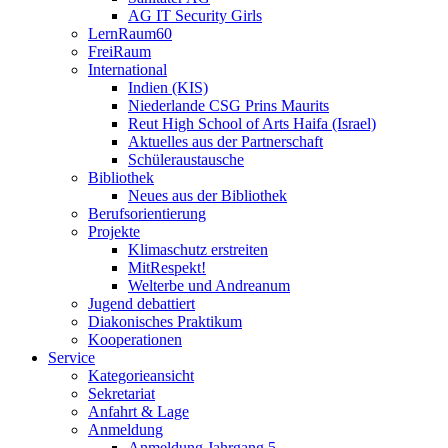
AG IT Security Girls
LernRaum60
FreiRaum
International
Indien (KIS)
Niederlande CSG Prins Maurits
Reut High School of Arts Haifa (Israel)
Aktuelles aus der Partnerschaft
Schüleraustausche
Bibliothek
Neues aus der Bibliothek
Berufsorientierung
Projekte
Klimaschutz erstreiten
MitRespekt!
Welterbe und Andreanum
Jugend debattiert
Diakonisches Praktikum
Kooperationen
Service
Kategorieansicht
Sekretariat
Anfahrt & Lage
Anmeldung
Anmeldung Jahrgang 5