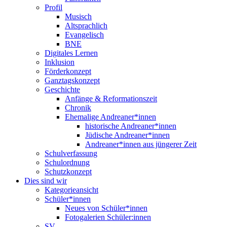
Profil
Musisch
Altsprachlich
Evangelisch
BNE
Digitales Lernen
Inklusion
Förderkonzept
Ganztagskonzept
Geschichte
Anfänge & Reformationszeit
Chronik
Ehemalige Andreaner*innen
historische Andreaner*innen
Jüdische Andreaner*innen
Andreaner*innen aus jüngerer Zeit
Schulverfassung
Schulordnung
Schutzkonzept
Dies sind wir
Kategorieansicht
Schüler*innen
Neues von Schüler*innen
Fotogalerien Schüler:innen
SV