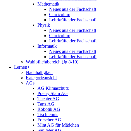
Mathematik
Neues aus der Fachschaft
Curriculum
Lehrkräfte der Fachschaft
Physik
Neues aus der Fachschaft
Curriculum
Lehrkräfte der Fachschaft
Informatik
Neues aus der Fachschaft
Lehrkräfte der Fachschaft
Wahlpflichtbereich (Jg.8-10)
Lernen+
Nachhaltigkeit
Kategorieansicht
AGs
AG Klimaschutz
Poetry Slam AG
Theater AG
Tanz AG
Robotik AG
Tischtennis
Forscher AG
Mint AG für Mädchen
Sanitäter AG