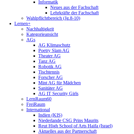
Informatik
Neues aus der Fachschaft
Lehrkräfte der Fachschaft
Wahlpflichtbereich (Jg.8-10)
Lernen+
Nachhaltigkeit
Kategorieansicht
AGs
AG Klimaschutz
Poetry Slam AG
Theater AG
Tanz AG
Robotik AG
Tischtennis
Forscher AG
Mint AG für Mädchen
Sanitäter AG
AG IT Security Girls
LernRaum60
FreiRaum
International
Indien (KIS)
Niederlande CSG Prins Maurits
Reut High School of Arts Haifa (Israel)
Aktuelles aus der Partnerschaft