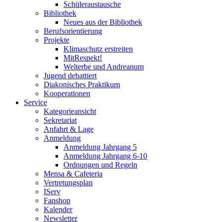
Schüleraustausche
Bibliothek
Neues aus der Bibliothek
Berufsorientierung
Projekte
Klimaschutz erstreiten
MitRespekt!
Welterbe und Andreanum
Jugend debattiert
Diakonisches Praktikum
Kooperationen
Service
Kategorieansicht
Sekretariat
Anfahrt & Lage
Anmeldung
Anmeldung Jahrgang 5
Anmeldung Jahrgang 6-10
Ordnungen und Regeln
Mensa & Cafeteria
Vertretungsplan
IServ
Fanshop
Kalender
Newsletter