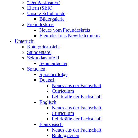
"Der Andreaner"
Eltern (SER)
Unsere Schulhunde
Bildergalerie
Freundeskreis
Neues vom Freundeskreis
Freundeskreis Newsletterarchiv
Unterricht
Kategorieansicht
Stundentafel
Sekundarstufe II
Seminarfächer
Sprachen
Sprachenfolge
Deutsch
Neues aus der Fachschaft
Curriculum
Lehrkräfte der Fachschaft
Englisch
Neues aus der Fachschaft
Curriculum
Lehrkräfte der Fachschaft
Französisch
Neues aus der Fachschaft
Bildergalerien