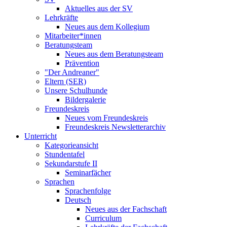
Aktuelles aus der SV
Lehrkräfte
Neues aus dem Kollegium
Mitarbeiter*innen
Beratungsteam
Neues aus dem Beratungsteam
Prävention
"Der Andreaner"
Eltern (SER)
Unsere Schulhunde
Bildergalerie
Freundeskreis
Neues vom Freundeskreis
Freundeskreis Newsletterarchiv
Unterricht
Kategorieansicht
Stundentafel
Sekundarstufe II
Seminarfächer
Sprachen
Sprachenfolge
Deutsch
Neues aus der Fachschaft
Curriculum