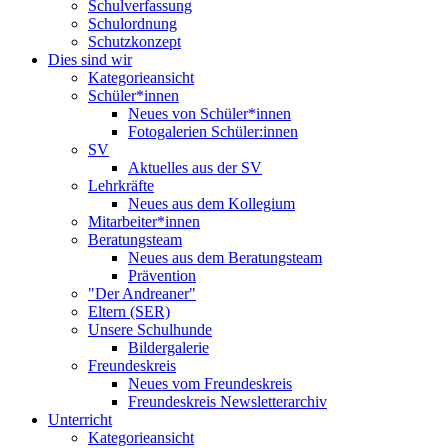
Schulverfassung
Schulordnung
Schutzkonzept
Dies sind wir
Kategorieansicht
Schüler*innen
Neues von Schüler*innen
Fotogalerien Schüler:innen
SV
Aktuelles aus der SV
Lehrkräfte
Neues aus dem Kollegium
Mitarbeiter*innen
Beratungsteam
Neues aus dem Beratungsteam
Prävention
"Der Andreaner"
Eltern (SER)
Unsere Schulhunde
Bildergalerie
Freundeskreis
Neues vom Freundeskreis
Freundeskreis Newsletterarchiv
Unterricht
Kategorieansicht