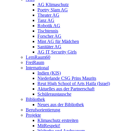
AG Klimaschutz
Poetry Slam AG
Theater AG
Tanz AG
Robotik AG
Tischtennis
Forscher AG
Mint AG für Mädchen
Sanitäter AG
AG IT Security Girls
LernRaum60
FreiRaum
International
Indien (KIS)
Niederlande CSG Prins Maurits
Reut High School of Arts Haifa (Israel)
Aktuelles aus der Partnerschaft
Schüleraustausche
Bibliothek
Neues aus der Bibliothek
Berufsorientierung
Projekte
Klimaschutz erstreiten
MitRespekt!
Welterbe und Andreanum