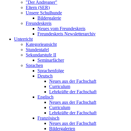
"Der Andreaner"
Eltern (SER)
Unsere Schulhunde
Bildergalerie
Freundeskreis
Neues vom Freundeskreis
Freundeskreis Newsletterarchiv
Unterricht
Kategorieansicht
Stundentafel
Sekundarstufe II
Seminarfächer
Sprachen
Sprachenfolge
Deutsch
Neues aus der Fachschaft
Curriculum
Lehrkräfte der Fachschaft
Englisch
Neues aus der Fachschaft
Curriculum
Lehrkräfte der Fachschaft
Französisch
Neues aus der Fachschaft
Bildergalerien