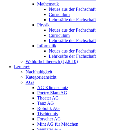
Mathematik
Neues aus der Fachschaft
Curriculum
Lehrkräfte der Fachschaft
Physik
Neues aus der Fachschaft
Curriculum
Lehrkräfte der Fachschaft
Informatik
Neues aus der Fachschaft
Lehrkräfte der Fachschaft
Wahlpflichtbereich (Jg.8-10)
Lernen+
Nachhaltigkeit
Kategorieansicht
AGs
AG Klimaschutz
Poetry Slam AG
Theater AG
Tanz AG
Robotik AG
Tischtennis
Forscher AG
Mint AG für Mädchen
Sanitäter AG