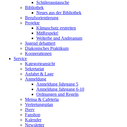
Schüleraustausche
Bibliothek
Neues aus der Bibliothek
Berufsorientierung
Projekte
Klimaschutz erstreiten
MitRespekt!
Welterbe und Andreanum
Jugend debattiert
Diakonisches Praktikum
Kooperationen
Service
Kategorieansicht
Sekretariat
Anfahrt & Lage
Anmeldung
Anmeldung Jahrgang 5
Anmeldung Jahrgang 6-10
Ordnungen und Regeln
Mensa & Cafeteria
Vertretungsplan
IServ
Fanshop
Kalender
Newsletter