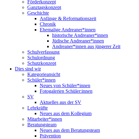
Förderkonzept
Ganztagskonzept
Geschichte
Anfänge & Reformationszeit
Chronik
Ehemalige Andreaner*innen
historische Andreaner*innen
Jüdische Andreaner*innen
Andreaner*innen aus jüngerer Zeit
Schulverfassung
Schulordnung
Schutzkonzept
Dies sind wir
Kategorieansicht
Schüler*innen
Neues von Schüler*innen
Fotogalerien Schüler:innen
SV
Aktuelles aus der SV
Lehrkräfte
Neues aus dem Kollegium
Mitarbeiter*innen
Beratungsteam
Neues aus dem Beratungsteam
Prävention