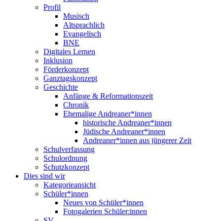
Profil
Musisch
Altsprachlich
Evangelisch
BNE
Digitales Lernen
Inklusion
Förderkonzept
Ganztagskonzept
Geschichte
Anfänge & Reformationszeit
Chronik
Ehemalige Andreaner*innen
historische Andreaner*innen
Jüdische Andreaner*innen
Andreaner*innen aus jüngerer Zeit
Schulverfassung
Schulordnung
Schutzkonzept
Dies sind wir
Kategorieansicht
Schüler*innen
Neues von Schüler*innen
Fotogalerien Schüler:innen
SV