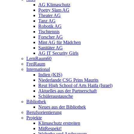
AG Klimaschutz
Poetry Slam AG
Theater AG
Tanz AG
Robotik AG
Tischtennis
Forscher AG
Mint AG für Mädchen
Sanitäter AG
AG IT Security Girls
LernRaum60
FreiRaum
International
Indien (KIS)
Niederlande CSG Prins Maurits
Reut High School of Arts Haifa (Israel)
Aktuelles aus der Partnerschaft
Schüleraustausche
Bibliothek
Neues aus der Bibliothek
Berufsorientierung
Projekte
Klimaschutz erstreiten
MitRespekt!
Welterbe und Andreanum