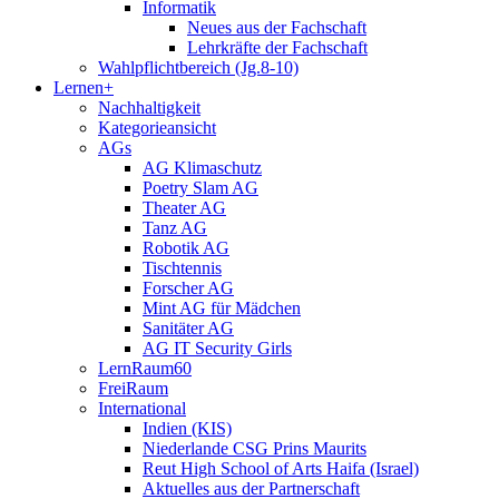
Informatik
Neues aus der Fachschaft
Lehrkräfte der Fachschaft
Wahlpflichtbereich (Jg.8-10)
Lernen+
Nachhaltigkeit
Kategorieansicht
AGs
AG Klimaschutz
Poetry Slam AG
Theater AG
Tanz AG
Robotik AG
Tischtennis
Forscher AG
Mint AG für Mädchen
Sanitäter AG
AG IT Security Girls
LernRaum60
FreiRaum
International
Indien (KIS)
Niederlande CSG Prins Maurits
Reut High School of Arts Haifa (Israel)
Aktuelles aus der Partnerschaft