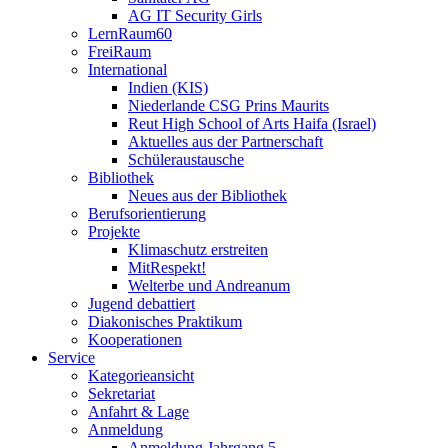
AG IT Security Girls
LernRaum60
FreiRaum
International
Indien (KIS)
Niederlande CSG Prins Maurits
Reut High School of Arts Haifa (Israel)
Aktuelles aus der Partnerschaft
Schüleraustausche
Bibliothek
Neues aus der Bibliothek
Berufsorientierung
Projekte
Klimaschutz erstreiten
MitRespekt!
Welterbe und Andreanum
Jugend debattiert
Diakonisches Praktikum
Kooperationen
Service
Kategorieansicht
Sekretariat
Anfahrt & Lage
Anmeldung
Anmeldung Jahrgang 5