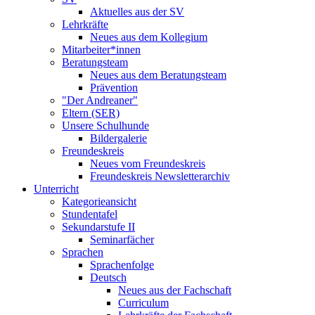
Aktuelles aus der SV
Lehrkräfte
Neues aus dem Kollegium
Mitarbeiter*innen
Beratungsteam
Neues aus dem Beratungsteam
Prävention
"Der Andreaner"
Eltern (SER)
Unsere Schulhunde
Bildergalerie
Freundeskreis
Neues vom Freundeskreis
Freundeskreis Newsletterarchiv
Unterricht
Kategorieansicht
Stundentafel
Sekundarstufe II
Seminarfächer
Sprachen
Sprachenfolge
Deutsch
Neues aus der Fachschaft
Curriculum