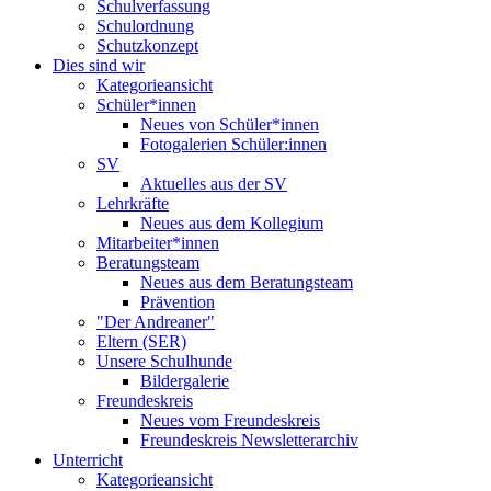
Schulverfassung
Schulordnung
Schutzkonzept
Dies sind wir
Kategorieansicht
Schüler*innen
Neues von Schüler*innen
Fotogalerien Schüler:innen
SV
Aktuelles aus der SV
Lehrkräfte
Neues aus dem Kollegium
Mitarbeiter*innen
Beratungsteam
Neues aus dem Beratungsteam
Prävention
"Der Andreaner"
Eltern (SER)
Unsere Schulhunde
Bildergalerie
Freundeskreis
Neues vom Freundeskreis
Freundeskreis Newsletterarchiv
Unterricht
Kategorieansicht