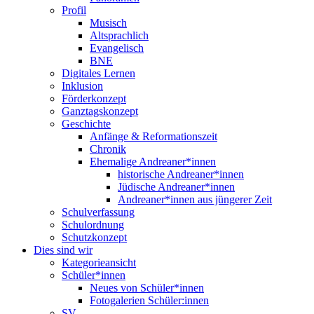
Profil
Musisch
Altsprachlich
Evangelisch
BNE
Digitales Lernen
Inklusion
Förderkonzept
Ganztagskonzept
Geschichte
Anfänge & Reformationszeit
Chronik
Ehemalige Andreaner*innen
historische Andreaner*innen
Jüdische Andreaner*innen
Andreaner*innen aus jüngerer Zeit
Schulverfassung
Schulordnung
Schutzkonzept
Dies sind wir
Kategorieansicht
Schüler*innen
Neues von Schüler*innen
Fotogalerien Schüler:innen
SV