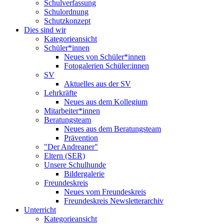
Schulverfassung
Schulordnung
Schutzkonzept
Dies sind wir
Kategorieansicht
Schüler*innen
Neues von Schüler*innen
Fotogalerien Schüler:innen
SV
Aktuelles aus der SV
Lehrkräfte
Neues aus dem Kollegium
Mitarbeiter*innen
Beratungsteam
Neues aus dem Beratungsteam
Prävention
"Der Andreaner"
Eltern (SER)
Unsere Schulhunde
Bildergalerie
Freundeskreis
Neues vom Freundeskreis
Freundeskreis Newsletterarchiv
Unterricht
Kategorieansicht