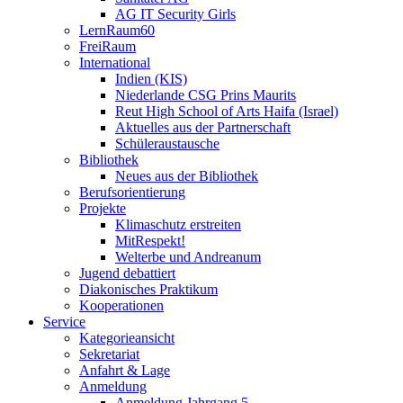
AG IT Security Girls
LernRaum60
FreiRaum
International
Indien (KIS)
Niederlande CSG Prins Maurits
Reut High School of Arts Haifa (Israel)
Aktuelles aus der Partnerschaft
Schüleraustausche
Bibliothek
Neues aus der Bibliothek
Berufsorientierung
Projekte
Klimaschutz erstreiten
MitRespekt!
Welterbe und Andreanum
Jugend debattiert
Diakonisches Praktikum
Kooperationen
Service
Kategorieansicht
Sekretariat
Anfahrt & Lage
Anmeldung
Anmeldung Jahrgang 5