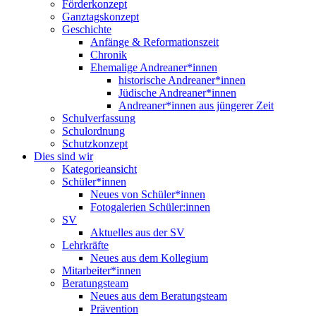
Förderkonzept
Ganztagskonzept
Geschichte
Anfänge & Reformationszeit
Chronik
Ehemalige Andreaner*innen
historische Andreaner*innen
Jüdische Andreaner*innen
Andreaner*innen aus jüngerer Zeit
Schulverfassung
Schulordnung
Schutzkonzept
Dies sind wir
Kategorieansicht
Schüler*innen
Neues von Schüler*innen
Fotogalerien Schüler:innen
SV
Aktuelles aus der SV
Lehrkräfte
Neues aus dem Kollegium
Mitarbeiter*innen
Beratungsteam
Neues aus dem Beratungsteam
Prävention