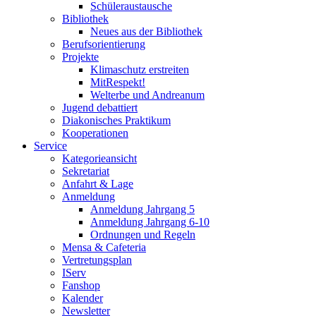
Schüleraustausche
Bibliothek
Neues aus der Bibliothek
Berufsorientierung
Projekte
Klimaschutz erstreiten
MitRespekt!
Welterbe und Andreanum
Jugend debattiert
Diakonisches Praktikum
Kooperationen
Service
Kategorieansicht
Sekretariat
Anfahrt & Lage
Anmeldung
Anmeldung Jahrgang 5
Anmeldung Jahrgang 6-10
Ordnungen und Regeln
Mensa & Cafeteria
Vertretungsplan
IServ
Fanshop
Kalender
Newsletter