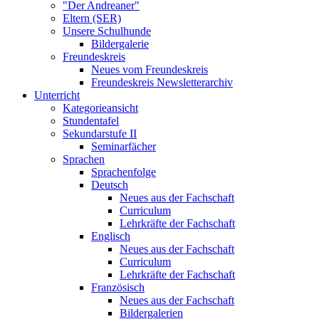
"Der Andreaner"
Eltern (SER)
Unsere Schulhunde
Bildergalerie
Freundeskreis
Neues vom Freundeskreis
Freundeskreis Newsletterarchiv
Unterricht
Kategorieansicht
Stundentafel
Sekundarstufe II
Seminarfächer
Sprachen
Sprachenfolge
Deutsch
Neues aus der Fachschaft
Curriculum
Lehrkräfte der Fachschaft
Englisch
Neues aus der Fachschaft
Curriculum
Lehrkräfte der Fachschaft
Französisch
Neues aus der Fachschaft
Bildergalerien