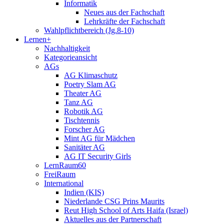
Informatik
Neues aus der Fachschaft
Lehrkräfte der Fachschaft
Wahlpflichtbereich (Jg.8-10)
Lernen+
Nachhaltigkeit
Kategorieansicht
AGs
AG Klimaschutz
Poetry Slam AG
Theater AG
Tanz AG
Robotik AG
Tischtennis
Forscher AG
Mint AG für Mädchen
Sanitäter AG
AG IT Security Girls
LernRaum60
FreiRaum
International
Indien (KIS)
Niederlande CSG Prins Maurits
Reut High School of Arts Haifa (Israel)
Aktuelles aus der Partnerschaft