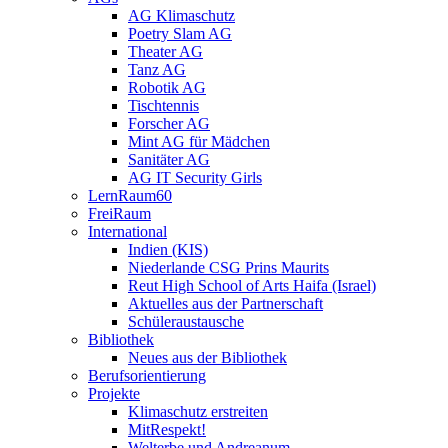
AG Klimaschutz
Poetry Slam AG
Theater AG
Tanz AG
Robotik AG
Tischtennis
Forscher AG
Mint AG für Mädchen
Sanitäter AG
AG IT Security Girls
LernRaum60
FreiRaum
International
Indien (KIS)
Niederlande CSG Prins Maurits
Reut High School of Arts Haifa (Israel)
Aktuelles aus der Partnerschaft
Schüleraustausche
Bibliothek
Neues aus der Bibliothek
Berufsorientierung
Projekte
Klimaschutz erstreiten
MitRespekt!
Welterbe und Andreanum