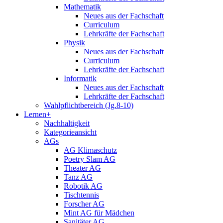
Mathematik
Neues aus der Fachschaft
Curriculum
Lehrkräfte der Fachschaft
Physik
Neues aus der Fachschaft
Curriculum
Lehrkräfte der Fachschaft
Informatik
Neues aus der Fachschaft
Lehrkräfte der Fachschaft
Wahlpflichtbereich (Jg.8-10)
Lernen+
Nachhaltigkeit
Kategorieansicht
AGs
AG Klimaschutz
Poetry Slam AG
Theater AG
Tanz AG
Robotik AG
Tischtennis
Forscher AG
Mint AG für Mädchen
Sanitäter AG