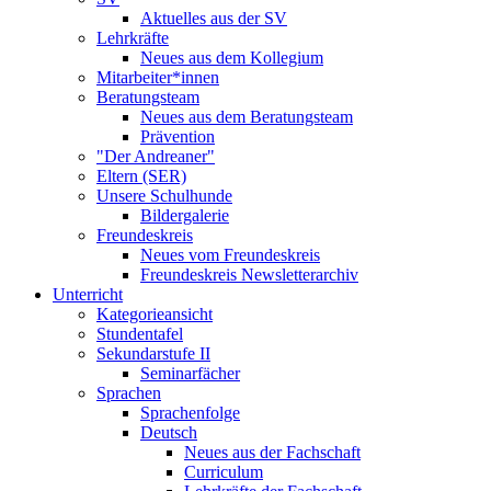
Aktuelles aus der SV
Lehrkräfte
Neues aus dem Kollegium
Mitarbeiter*innen
Beratungsteam
Neues aus dem Beratungsteam
Prävention
"Der Andreaner"
Eltern (SER)
Unsere Schulhunde
Bildergalerie
Freundeskreis
Neues vom Freundeskreis
Freundeskreis Newsletterarchiv
Unterricht
Kategorieansicht
Stundentafel
Sekundarstufe II
Seminarfächer
Sprachen
Sprachenfolge
Deutsch
Neues aus der Fachschaft
Curriculum