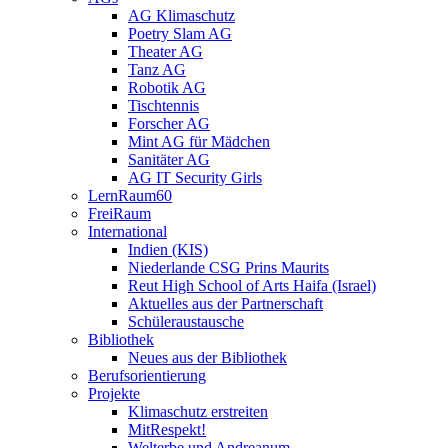
AG Klimaschutz
Poetry Slam AG
Theater AG
Tanz AG
Robotik AG
Tischtennis
Forscher AG
Mint AG für Mädchen
Sanitäter AG
AG IT Security Girls
LernRaum60
FreiRaum
International
Indien (KIS)
Niederlande CSG Prins Maurits
Reut High School of Arts Haifa (Israel)
Aktuelles aus der Partnerschaft
Schüleraustausche
Bibliothek
Neues aus der Bibliothek
Berufsorientierung
Projekte
Klimaschutz erstreiten
MitRespekt!
Welterbe und Andreanum