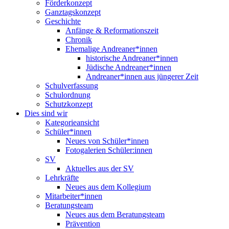
Förderkonzept
Ganztagskonzept
Geschichte
Anfänge & Reformationszeit
Chronik
Ehemalige Andreaner*innen
historische Andreaner*innen
Jüdische Andreaner*innen
Andreaner*innen aus jüngerer Zeit
Schulverfassung
Schulordnung
Schutzkonzept
Dies sind wir
Kategorieansicht
Schüler*innen
Neues von Schüler*innen
Fotogalerien Schüler:innen
SV
Aktuelles aus der SV
Lehrkräfte
Neues aus dem Kollegium
Mitarbeiter*innen
Beratungsteam
Neues aus dem Beratungsteam
Prävention