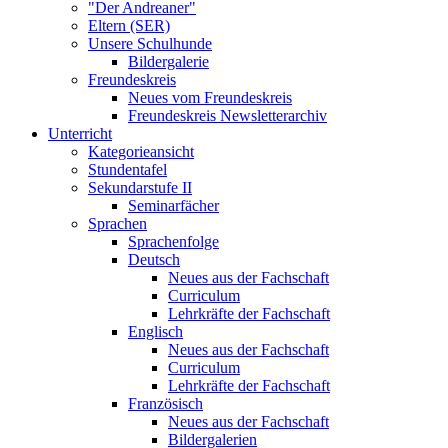
"Der Andreaner"
Eltern (SER)
Unsere Schulhunde
Bildergalerie
Freundeskreis
Neues vom Freundeskreis
Freundeskreis Newsletterarchiv
Unterricht
Kategorieansicht
Stundentafel
Sekundarstufe II
Seminarfächer
Sprachen
Sprachenfolge
Deutsch
Neues aus der Fachschaft
Curriculum
Lehrkräfte der Fachschaft
Englisch
Neues aus der Fachschaft
Curriculum
Lehrkräfte der Fachschaft
Französisch
Neues aus der Fachschaft
Bildergalerien