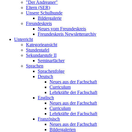
"Der Andreaner"
Eltern (SER)
Unsere Schulhunde
Bildergalerie
Freundeskreis
Neues vom Freundeskreis
Freundeskreis Newsletterarchiv
Unterricht
Kategorieansicht
Stundentafel
Sekundarstufe II
Seminarfächer
Sprachen
Sprachenfolge
Deutsch
Neues aus der Fachschaft
Curriculum
Lehrkräfte der Fachschaft
Englisch
Neues aus der Fachschaft
Curriculum
Lehrkräfte der Fachschaft
Französisch
Neues aus der Fachschaft
Bildergalerien