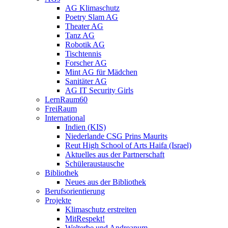
AG Klimaschutz
Poetry Slam AG
Theater AG
Tanz AG
Robotik AG
Tischtennis
Forscher AG
Mint AG für Mädchen
Sanitäter AG
AG IT Security Girls
LernRaum60
FreiRaum
International
Indien (KIS)
Niederlande CSG Prins Maurits
Reut High School of Arts Haifa (Israel)
Aktuelles aus der Partnerschaft
Schüleraustausche
Bibliothek
Neues aus der Bibliothek
Berufsorientierung
Projekte
Klimaschutz erstreiten
MitRespekt!
Welterbe und Andreanum