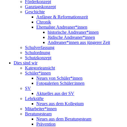
Förderkonzept
Ganztagskonzept
Geschichte
Anfänge & Reformationszeit
Chronik
Ehemalige Andreaner*innen
historische Andreaner*innen
Jüdische Andreaner*innen
Andreaner*innen aus jüngerer Zeit
Schulverfassung
Schulordnung
Schutzkonzept
Dies sind wir
Kategorieansicht
Schüler*innen
Neues von Schüler*innen
Fotogalerien Schüler:innen
SV
Aktuelles aus der SV
Lehrkräfte
Neues aus dem Kollegium
Mitarbeiter*innen
Beratungsteam
Neues aus dem Beratungsteam
Prävention