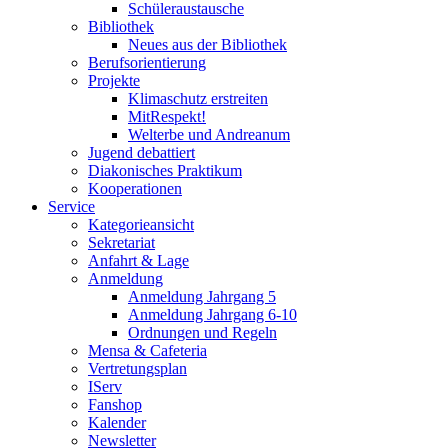
Schüleraustausche
Bibliothek
Neues aus der Bibliothek
Berufsorientierung
Projekte
Klimaschutz erstreiten
MitRespekt!
Welterbe und Andreanum
Jugend debattiert
Diakonisches Praktikum
Kooperationen
Service
Kategorieansicht
Sekretariat
Anfahrt & Lage
Anmeldung
Anmeldung Jahrgang 5
Anmeldung Jahrgang 6-10
Ordnungen und Regeln
Mensa & Cafeteria
Vertretungsplan
IServ
Fanshop
Kalender
Newsletter