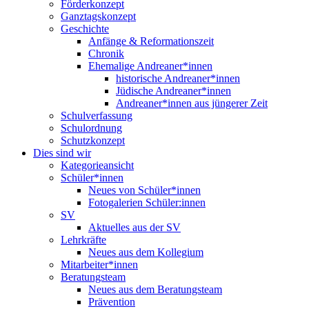
Förderkonzept
Ganztagskonzept
Geschichte
Anfänge & Reformationszeit
Chronik
Ehemalige Andreaner*innen
historische Andreaner*innen
Jüdische Andreaner*innen
Andreaner*innen aus jüngerer Zeit
Schulverfassung
Schulordnung
Schutzkonzept
Dies sind wir
Kategorieansicht
Schüler*innen
Neues von Schüler*innen
Fotogalerien Schüler:innen
SV
Aktuelles aus der SV
Lehrkräfte
Neues aus dem Kollegium
Mitarbeiter*innen
Beratungsteam
Neues aus dem Beratungsteam
Prävention