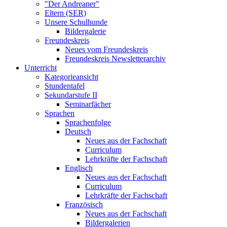
"Der Andreaner"
Eltern (SER)
Unsere Schulhunde
Bildergalerie
Freundeskreis
Neues vom Freundeskreis
Freundeskreis Newsletterarchiv
Unterricht
Kategorieansicht
Stundentafel
Sekundarstufe II
Seminarfächer
Sprachen
Sprachenfolge
Deutsch
Neues aus der Fachschaft
Curriculum
Lehrkräfte der Fachschaft
Englisch
Neues aus der Fachschaft
Curriculum
Lehrkräfte der Fachschaft
Französisch
Neues aus der Fachschaft
Bildergalerien