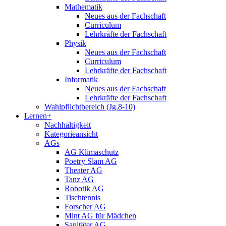
Mathematik
Neues aus der Fachschaft
Curriculum
Lehrkräfte der Fachschaft
Physik
Neues aus der Fachschaft
Curriculum
Lehrkräfte der Fachschaft
Informatik
Neues aus der Fachschaft
Lehrkräfte der Fachschaft
Wahlpflichtbereich (Jg.8-10)
Lernen+
Nachhaltigkeit
Kategorieansicht
AGs
AG Klimaschutz
Poetry Slam AG
Theater AG
Tanz AG
Robotik AG
Tischtennis
Forscher AG
Mint AG für Mädchen
Sanitäter AG