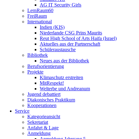
AG IT Security Girls
LernRaum60
FreiRaum
International
Indien (KIS)
Niederlande CSG Prins Maurits
Reut High School of Arts Haifa (Israel)
Aktuelles aus der Partnerschaft
Schüleraustausche
Bibliothek
Neues aus der Bibliothek
Berufsorientierung
Projekte
Klimaschutz erstreiten
MitRespekt!
Welterbe und Andreanum
Jugend debattiert
Diakonisches Praktikum
Kooperationen
Service
Kategorieansicht
Sekretariat
Anfahrt & Lage
Anmeldung
Anmeldung Jahrgang 5