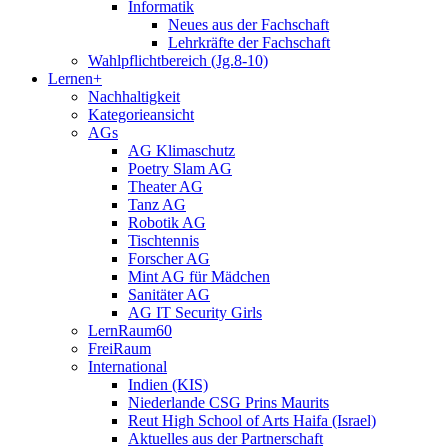
Informatik
Neues aus der Fachschaft
Lehrkräfte der Fachschaft
Wahlpflichtbereich (Jg.8-10)
Lernen+
Nachhaltigkeit
Kategorieansicht
AGs
AG Klimaschutz
Poetry Slam AG
Theater AG
Tanz AG
Robotik AG
Tischtennis
Forscher AG
Mint AG für Mädchen
Sanitäter AG
AG IT Security Girls
LernRaum60
FreiRaum
International
Indien (KIS)
Niederlande CSG Prins Maurits
Reut High School of Arts Haifa (Israel)
Aktuelles aus der Partnerschaft