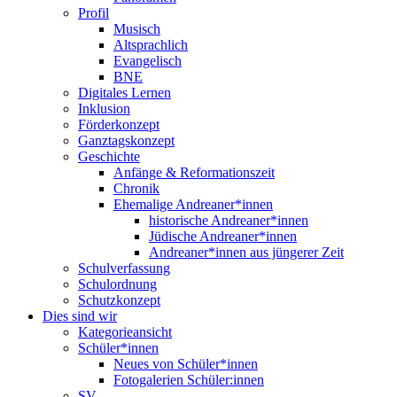
Profil
Musisch
Altsprachlich
Evangelisch
BNE
Digitales Lernen
Inklusion
Förderkonzept
Ganztagskonzept
Geschichte
Anfänge & Reformationszeit
Chronik
Ehemalige Andreaner*innen
historische Andreaner*innen
Jüdische Andreaner*innen
Andreaner*innen aus jüngerer Zeit
Schulverfassung
Schulordnung
Schutzkonzept
Dies sind wir
Kategorieansicht
Schüler*innen
Neues von Schüler*innen
Fotogalerien Schüler:innen
SV