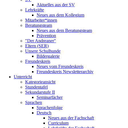
Aktuelles aus der SV
Lehrkräfte
Neues aus dem Kollegium
Mitarbeiter*innen
Beratungsteam
Neues aus dem Beratungsteam
Prävention
"Der Andreaner"
Eltern (SER)
Unsere Schulhunde
Bildergalerie
Freundeskreis
Neues vom Freundeskreis
Freundeskreis Newsletterarchiv
Unterricht
Kategorieansicht
Stundentafel
Sekundarstufe II
Seminarfächer
Sprachen
Sprachenfolge
Deutsch
Neues aus der Fachschaft
Curriculum