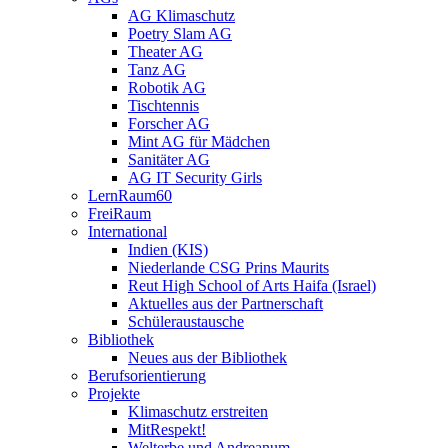
AG Klimaschutz
Poetry Slam AG
Theater AG
Tanz AG
Robotik AG
Tischtennis
Forscher AG
Mint AG für Mädchen
Sanitäter AG
AG IT Security Girls
LernRaum60
FreiRaum
International
Indien (KIS)
Niederlande CSG Prins Maurits
Reut High School of Arts Haifa (Israel)
Aktuelles aus der Partnerschaft
Schüleraustausche
Bibliothek
Neues aus der Bibliothek
Berufsorientierung
Projekte
Klimaschutz erstreiten
MitRespekt!
Welterbe und Andreanum