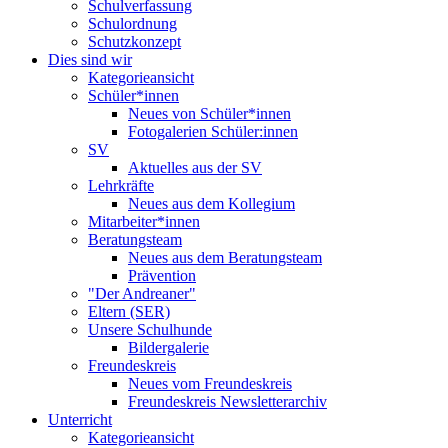
Schulverfassung
Schulordnung
Schutzkonzept
Dies sind wir
Kategorieansicht
Schüler*innen
Neues von Schüler*innen
Fotogalerien Schüler:innen
SV
Aktuelles aus der SV
Lehrkräfte
Neues aus dem Kollegium
Mitarbeiter*innen
Beratungsteam
Neues aus dem Beratungsteam
Prävention
"Der Andreaner"
Eltern (SER)
Unsere Schulhunde
Bildergalerie
Freundeskreis
Neues vom Freundeskreis
Freundeskreis Newsletterarchiv
Unterricht
Kategorieansicht